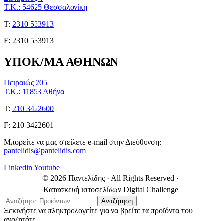
Τ.Κ.: 54625 Θεσσαλονίκη
Τ:
2310 533913
F: 2310 533913
ΥΠΟΚ/ΜΑ ΑΘΗΝΩΝ
Πειραιώς 205
Τ.Κ.: 11853 Αθήνα
Τ:
210 3422600
F: 210 3422601
Μπορείτε να μας στείλετε e-mail στην Διεύθυνση:
pantelidis@pantelidis.com
Linkedin
Youtube
© 2026 Παντελίδης
· All Rights Reserved
·
Κατασκευή ιστοσελίδων Digital Challenge
Αναζήτηση
Ξεκινήστε να πληκτρολογείτε για να βρείτε τα προϊόντα που
αναζητάτε. . .