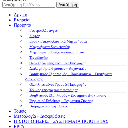
Αναζήτηση
Αρχική
Εταιρεία
Προϊόντα
Γεφυροπλάστιγγες
Ζύγιση
Ενσακιστικά-Κλειστικά Μηχανήματα
Μηχανήματα Συσκευασίας
Μηχανήματα Επεξεργασίας Σπόρων
Τεχνολογίες
Ολοκληρωμένες Γραμμές Παραγωγής
Διαλογητήρια Φρούτων – Λαχανικών
Βοηθητικός Εξοπλισμός – Παρελκόμενα – Συστήματα
Διακίνησης
Ολοκληρωμένες Γραμμές Παραγωγής
Τελικός έλεγχος και τυποποίηση
Βοηθητικός Εξοπλισμός – Συστήματα Διακίνησης
Ψηφιακοί Ενδείκτες – Tερματικά Ζύγισης
Βιομηχανικό Λογισμικό
Τομείς
Μετρολογία – Διακριβώσεις
ΠΙΣΤΟΠΟΙΗΣΕΙΣ – ΣΥΣΤΗΜΑΤΑ ΠΟΙΟΤΗΤΑΣ
ΕΡΓΑ