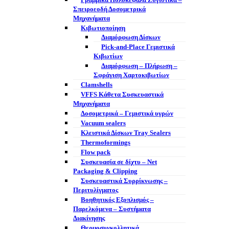
Γραμμικά Πολυκέφαλα Ζυγιστικά –
Σπειροεοδή Δοσομετρικά
Μηχανήματα
Κιβωτιοποίηση
Διαμόρφωση Δίσκων
Pick-and-Place Γεμιστικά
Κιβωτίων
Διαμόρφωση – Πλήρωση –
Σφράγιση Χαρτοκιβωτίων
Clamshells
VFFS Κάθετα Συσκευαστικά
Μηχανήματα
Δοσομετρικά – Γεμιστικά υγρών
Vacuum sealers
Κλειστικά Δίσκων Tray Sealers
Thermoformings
Flow pack
Συσκευασία σε δίχτυ – Net
Packaging & Clipping
Συσκευαστικά Συρρίκνωσης –
Περιτυλίγματος
Βοηθητικός Εξοπλισμός –
Παρελκόμενα – Συστήματα
Διακίνησης
Θερμοσυγκολλητικά