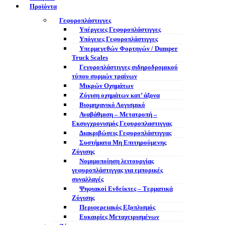
Προϊόντα
Γεφυροπλάστιγγες
Υπέργειες Γεφυροπλάστιγγες
Υπόγειες Γεφυροπλάστιγγες
Υπερμεγεθών Φορτηγών / Dumper
Truck Scales
Γεγυροπλάστιγγες σιδηροδρομικού
τύπου συρμών τραίνων
Μικρών Οχημάτων
Ζύγιση οχημάτων κατ’ άξονα
Βιομηχανικό Λογισμικό
Αναβάθμιση – Μετατροπή –
Εκσυγχρονισμός Γεφυροπλαστιγγας
Διακριβώσεις Γεφυροπλάστιγγας
Συστήματα Μη Επιτηρούμενης
Ζύγισης
Νομιμοποίηση λειτουργίας
γεφυροπλάστιγγας για εμπορικές
συναλλαγές
Ψηφιακοί Ενδείκτες – Tερματικά
Ζύγισης
Περιφερειακός Εξοπλισμός
Ευκαιρίες Μεταχειρισμένων