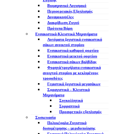
Ζύγισης
Βιομηχανικό Λογισμικό
Περιφερειακός Εξοπλισμός
Δυναμοκυψέλες
Διακρίβωση Ζυγού
Πρότυπα Βάρη
Ενσακιστικά-Κλειστικά Μηχανήματα
Αυτόματα ζυγιστικά ενσακιστικά
σάκων ανοικτού στομίου
Ενσακιστικά καθαρού φορτίου
Ενσακιστικά μεικτού φορτίου
Eνσακιστικά σάκων βαλβίδας
Φορητά/τροχήλατα ενσακιστικά
ανοιχτού στομίου με κεκλιμένους
τροφοδότες
Γεμιστικά ζυγιστικά μεγασάκων
Σφραγιστικά – Κλειστικά
Μηχανήματα
Συγκολλητικά
Συρραπτικά
Προαιρετικός εξοπλισμός
Συσκευασία
Πολυκέφαλα Ζυγιστικά
δοσομέτρησης – μεριδοποίησης