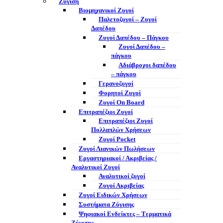
Ζύγιση
Βιομηχανικοί Ζυγοί
Παλετοζυγοί – Ζυγοί
Δαπέδου
Ζυγοί Δαπέδου – Πάγκου
Ζυγοί Δαπέδου –
πάγκου
Αδιάβροχοι δαπέδου
– πάγκου
Γερανοζυγοί
Φορητοί Ζυγοί
Ζυγοί On Board
Επιτραπέζιοι Ζυγοί
Επιτραπέζιοι Ζυγοί
Πολλαπλών Χρήσεων
Ζυγοί Pocket
Ζυγοί Λιανικών Πωλήσεων
Εργαστηριακοί / Ακριβείας /
Αναλυτικοί Ζυγοί
Αναλυτικοί ζυγοί
Ζυγοί Ακριβείας
Ζυγοί Ειδικών Χρήσεων
Συστήματα Ζύγισης
Ψηφιακοί Ενδείκτες – Tερματικά