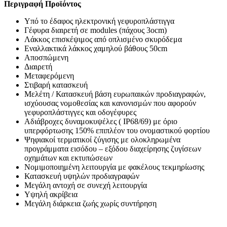
Περιγραφή Προϊόντος
Υπό το έδαφος ηλεκτρονική γεφυροπλάστιγγα
Γέφυρα διαιρετή σε modules (πάχους 3ocm)
Λάκκος επισκέψιμος από οπλισμένο σκυρόδεμα
Εναλλακτικά λάκκος χαμηλού βάθους 50cm
Αποσπώμενη
Διαιρετή
Μεταφερόμενη
Στιβαρή κατασκευή
Μελέτη / Κατασκευή βάση ευρωπαικών προδιαγραφών,
ισχύουσας νομοθεσίας και κανονισμών που αφορούν
γεφυροπλάστιγγες και οδογέφυρες
Αδιάβροχες δυναμοκυψέλες ( ΙΡ68/69) με όριο
υπερφόρτωσης 150% επιπλέον του ονομαστικού φορτίου
Ψηφιακοί τερματικοί ζύγισης με ολοκληρωμένα
προγράμματα εισόδου – εξόδου διαχείρησης ζυγίσεων
οχημάτων και εκτυπώσεων
Νομιμοποιημένη λειτουργία με φακέλους τεκμηρίωσης
Κατασκευή υψηλών προδιαγραφών
Μεγάλη αντοχή σε συνεχή λειτουργία
Υψηλή ακρίβεια
Μεγάλη διάρκεια ζωής χωρίς συντήρηση