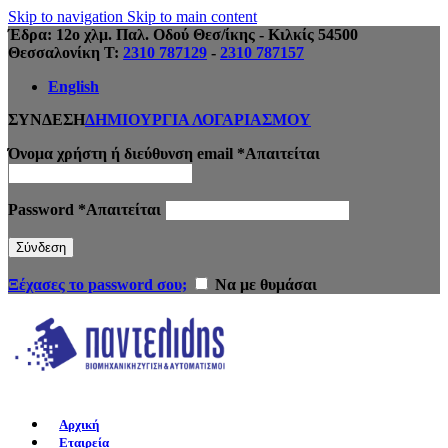
Skip to navigation
Skip to main content
Έδρα: 12ο χλμ. Παλ. Οδού Θεσ/ίκης - Κιλκίς 54500
Θεσσαλονίκη Τ:
2310 787129
-
2310 787157
English
ΣΥΝΔΕΣΗ
ΔΗΜΙΟΥΡΓΙΑ ΛΟΓΑΡΙΑΣΜΟΥ
Όνομα χρήστη ή διεύθυνση email
*
Απαιτείται
Password
*
Απαιτείται
Σύνδεση
Ξέχασες το password σου;
Να με θυμάσαι
Αρχική
Εταιρεία