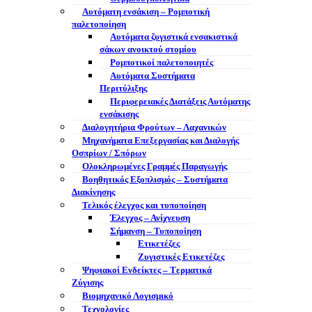
Αυτόματη ενσάκιση – Ρομποτική
παλετοποίηση
Αυτόματα ζυγιστικά ενσακιστικά
σάκων ανοικτού στομίου
Ρομποτικοί παλετοποιητές
Αυτόματα Συστήματα
Περιτύλιξης
Περιφερειακές Διατάξεις Αυτόματης
ενσάκισης
Διαλογητήρια Φρούτων – Λαχανικών
Μηχανήματα Επεξεργασίας και Διαλογής
Οσπρίων / Σπόρων
Ολοκληρωμένες Γραμμές Παραγωγής
Βοηθητικός Εξοπλισμός – Συστήματα
Διακίνησης
Τελικός έλεγχος και τυποποίηση
Έλεγχος – Ανίχνευση
Σήμανση – Τυποποίηση
Ετικετέζες
Ζυγιστικές Ετικετέζες
Ψηφιακοί Ενδείκτες – Tερματικά
Ζύγισης
Βιομηχανικό Λογισμικό
Τεχνολογίες