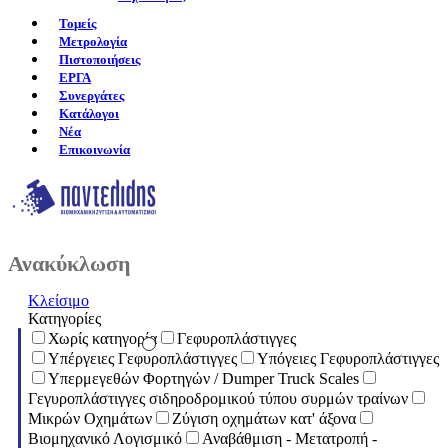
Τομείς
Μετρολογία
Πιστοποιήσεις
ΕΡΓΑ
Συνεργάτες
Κατάλογοι
Νέα
Επικοινωνία
Ανακύκλωση
Κλείσιμο
Κατηγορίες
Χωρίς κατηγορία
Γεφυροπλάστιγγες
Υπέργειες Γεφυροπλάστιγγες
Υπόγειες Γεφυροπλάστιγγες
Υπερμεγεθών Φορτηγών / Dumper Truck Scales
Γεγυροπλάστιγγες σιδηροδρομικού τύπου συρμών τραίνων
Μικρών Οχημάτων
Ζύγιση οχημάτων κατ' άξονα
Βιομηχανικό Λογισμικό
Αναβάθμιση - Μετατροπή -