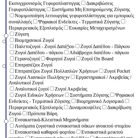
Εκσυγχρονισμός Γεφυροπλαστιγγας
Διακριβώσεις
Γεφυροπλάστιγγας
Συστήματα Μη Επιτηρούμενης Ζύγισης
Νομιμοποίηση λειτουργίας γεφυροπλάστιγγας για εμπορικές
συναλλαγές
Ψηφιακοί Ενδείκτες - Tερματικά Ζύγισης
Περιφερειακός Εξοπλισμός
Ευκαιρίες Μεταχειρισμένων
Ζύγιση
Βιομηχανικοί Ζυγοί
Παλετοζυγοί - Ζυγοί Δαπέδου
Ζυγοί Δαπέδου - Πάγκου
Ζυγοί Δαπέδου - πάγκου
Αδιάβροχοι δαπέδου - πάγκου
Γερανοζυγοί
Φορητοί Ζυγοί
Ζυγοί On Board
Επιτραπέζιοι Ζυγοί
Επιτραπέζιοι Ζυγοί Πολλαπλών Χρήσεων
Ζυγοί Pocket
Ζυγοί Λιανικών Πωλήσεων
Εργαστηριακοί / Ακριβείας /
Αναλυτικοί Ζυγοί
Αναλυτικοί ζυγοί
Ζυγοί Ακριβείας
Ζυγοί Ειδικών Χρήσεων
Συστήματα Ζύγισης
Ψηφιακοί
Ενδείκτες - Tερματικά Ζύγισης
Βιομηχανικό Λογισμικό
Περιφερειακός Εξοπλισμός
Δυναμοκυψέλες
Διακρίβωση
Ζυγού
Πρότυπα Βάρη
Ενσακιστικά-Κλειστικά Μηχανήματα
Αυτόματα ζυγιστικά ενσακιστικά σάκων ανοικτού στομίου
Ενσακιστικά καθαρού φορτίου
Ενσακιστικά μεικτού