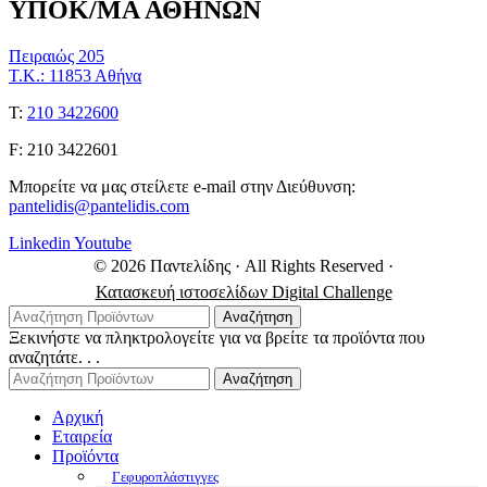
ΥΠΟΚ/ΜΑ ΑΘΗΝΩΝ
Πειραιώς 205
Τ.Κ.: 11853 Αθήνα
Τ:
210 3422600
F: 210 3422601
Μπορείτε να μας στείλετε e-mail στην Διεύθυνση:
pantelidis@pantelidis.com
Linkedin
Youtube
© 2026 Παντελίδης
· All Rights Reserved
·
Κατασκευή ιστοσελίδων Digital Challenge
Αναζήτηση
Ξεκινήστε να πληκτρολογείτε για να βρείτε τα προϊόντα που
αναζητάτε. . .
Αναζήτηση
Αρχική
Εταιρεία
Προϊόντα
Γεφυροπλάστιγγες