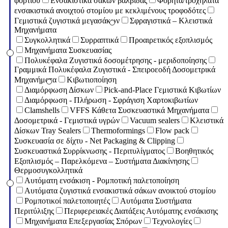
φορτίου
Eνσακιστικά σάκων βαλβίδας
Φορητά/τροχήλατα
ενσακιστικά ανοιχτού στομίου με κεκλιμένους τροφοδότες
Γεμιστικά ζυγιστικά μεγασάκων
Σφραγιστικά – Κλειστικά
Μηχανήματα
Συγκολλητικά
Συρραπτικά
Προαιρετικός εξοπλισμός
Μηχανήματα Συσκευασίας
Πολυκέφαλα Ζυγιστικά δοσομέτρησης - μεριδοποίησης
Γραμμικά Πολυκέφαλα Ζυγιστικά - Σπειροεοδή Δοσομετρικά
Μηχανήματα
Κιβωτιοποίηση
Διαμόρφωση Δίσκων
Pick-and-Place Γεμιστικά Κιβωτίων
Διαμόρφωση - Πλήρωση - Σφράγιση Χαρτοκιβωτίων
Clamshells
VFFS Κάθετα Συσκευαστικά Μηχανήματα
Δοσομετρικά - Γεμιστικά υγρών
Vacuum sealers
Κλειστικά
Δίσκων Tray Sealers
Thermoformings
Flow pack
Συσκευασία σε δίχτυ - Net Packaging & Clipping
Συσκευαστικά Συρρίκνωσης - Περιτυλίγματος
Βοηθητικός
Εξοπλισμός – Παρελκόμενα – Συστήματα Διακίνησης
Θερμοσυγκολλητικά
Αυτόματη ενσάκιση - Ρομποτική παλετοποίηση
Αυτόματα ζυγιστικά ενσακιστικά σάκων ανοικτού στομίου
Ρομποτικοί παλετοποιητές
Αυτόματα Συστήματα
Περιτύλιξης
Περιφερειακές Διατάξεις Αυτόματης ενσάκισης
Μηχανήματα Επεξεργασίας Σπόρων
Τεχνολογίες