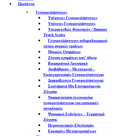
Προϊόντα
Γεφυροπλάστιγγες
Υπέργειες Γεφυροπλάστιγγες
Υπόγειες Γεφυροπλάστιγγες
Υπερμεγεθών Φορτηγών / Dumper
Truck Scales
Γεγυροπλάστιγγες σιδηροδρομικού
τύπου συρμών τραίνων
Μικρών Οχημάτων
Ζύγιση οχημάτων κατ’ άξονα
Βιομηχανικό Λογισμικό
Αναβάθμιση – Μετατροπή –
Εκσυγχρονισμός Γεφυροπλαστιγγας
Διακριβώσεις Γεφυροπλάστιγγας
Συστήματα Μη Επιτηρούμενης
Ζύγισης
Νομιμοποίηση λειτουργίας
γεφυροπλάστιγγας για εμπορικές
συναλλαγές
Ψηφιακοί Ενδείκτες – Tερματικά
Ζύγισης
Περιφερειακός Εξοπλισμός
Ευκαιρίες Μεταχειρισμένων