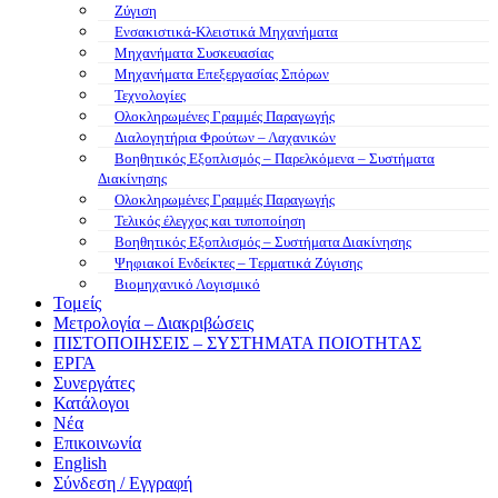
Ζύγιση
Ενσακιστικά-Κλειστικά Μηχανήματα
Μηχανήματα Συσκευασίας
Μηχανήματα Επεξεργασίας Σπόρων
Τεχνολογίες
Ολοκληρωμένες Γραμμές Παραγωγής
Διαλογητήρια Φρούτων – Λαχανικών
Βοηθητικός Εξοπλισμός – Παρελκόμενα – Συστήματα
Διακίνησης
Ολοκληρωμένες Γραμμές Παραγωγής
Τελικός έλεγχος και τυποποίηση
Βοηθητικός Εξοπλισμός – Συστήματα Διακίνησης
Ψηφιακοί Ενδείκτες – Tερματικά Ζύγισης
Βιομηχανικό Λογισμικό
Τομείς
Μετρολογία – Διακριβώσεις
ΠΙΣΤΟΠΟΙΗΣΕΙΣ – ΣΥΣΤΗΜΑΤΑ ΠΟΙΟΤΗΤΑΣ
ΕΡΓΑ
Συνεργάτες
Κατάλογοι
Νέα
Επικοινωνία
English
Σύνδεση / Εγγραφή