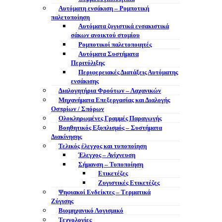
Αυτόματη ενσάκιση – Ρομποτική
παλετοποίηση
Αυτόματα ζυγιστικά ενσακιστικά
σάκων ανοικτού στομίου
Ρομποτικοί παλετοποιητές
Αυτόματα Συστήματα
Περιτύλιξης
Περιφερειακές Διατάξεις Αυτόματης
ενσάκισης
Διαλογητήρια Φρούτων – Λαχανικών
Μηχανήματα Επεξεργασίας και Διαλογής
Οσπρίων / Σπόρων
Ολοκληρωμένες Γραμμές Παραγωγής
Βοηθητικός Εξοπλισμός – Συστήματα
Διακίνησης
Τελικός έλεγχος και τυποποίηση
Έλεγχος – Ανίχνευση
Σήμανση – Τυποποίηση
Ετικετέζες
Ζυγιστικές Ετικετέζες
Ψηφιακοί Ενδείκτες – Tερματικά
Ζύγισης
Βιομηχανικό Λογισμικό
Τεχνολογίες