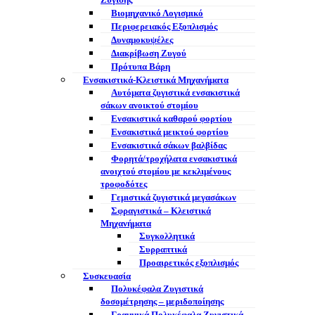
Ζύγισης
Βιομηχανικό Λογισμικό
Περιφερειακός Εξοπλισμός
Δυναμοκυψέλες
Διακρίβωση Ζυγού
Πρότυπα Βάρη
Ενσακιστικά-Κλειστικά Μηχανήματα
Αυτόματα ζυγιστικά ενσακιστικά
σάκων ανοικτού στομίου
Ενσακιστικά καθαρού φορτίου
Ενσακιστικά μεικτού φορτίου
Eνσακιστικά σάκων βαλβίδας
Φορητά/τροχήλατα ενσακιστικά
ανοιχτού στομίου με κεκλιμένους
τροφοδότες
Γεμιστικά ζυγιστικά μεγασάκων
Σφραγιστικά – Κλειστικά
Μηχανήματα
Συγκολλητικά
Συρραπτικά
Προαιρετικός εξοπλισμός
Συσκευασία
Πολυκέφαλα Ζυγιστικά
δοσομέτρησης – μεριδοποίησης