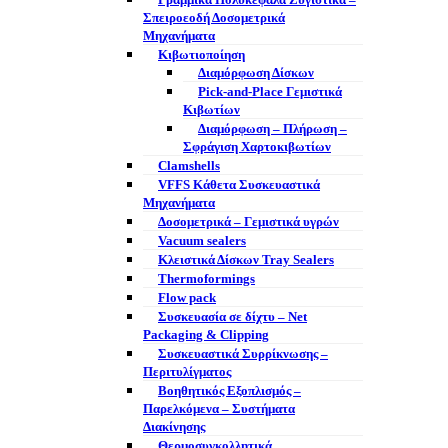
Γραμμικά Πολυκέφαλα Ζυγιστικά –
Σπειροεοδή Δοσομετρικά
Μηχανήματα
Κιβωτιοποίηση
Διαμόρφωση Δίσκων
Pick-and-Place Γεμιστικά
Κιβωτίων
Διαμόρφωση – Πλήρωση –
Σφράγιση Χαρτοκιβωτίων
Clamshells
VFFS Κάθετα Συσκευαστικά
Μηχανήματα
Δοσομετρικά – Γεμιστικά υγρών
Vacuum sealers
Κλειστικά Δίσκων Tray Sealers
Thermoformings
Flow pack
Συσκευασία σε δίχτυ – Net
Packaging & Clipping
Συσκευαστικά Συρρίκνωσης –
Περιτυλίγματος
Βοηθητικός Εξοπλισμός –
Παρελκόμενα – Συστήματα
Διακίνησης
Θερμοσυγκολλητικά