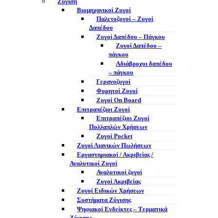
Ζύγιση
Βιομηχανικοί Ζυγοί
Παλετοζυγοί – Ζυγοί
Δαπέδου
Ζυγοί Δαπέδου – Πάγκου
Ζυγοί Δαπέδου –
πάγκου
Αδιάβροχοι δαπέδου
– πάγκου
Γερανοζυγοί
Φορητοί Ζυγοί
Ζυγοί On Board
Επιτραπέζιοι Ζυγοί
Επιτραπέζιοι Ζυγοί
Πολλαπλών Χρήσεων
Ζυγοί Pocket
Ζυγοί Λιανικών Πωλήσεων
Εργαστηριακοί / Ακριβείας /
Αναλυτικοί Ζυγοί
Αναλυτικοί ζυγοί
Ζυγοί Ακριβείας
Ζυγοί Ειδικών Χρήσεων
Συστήματα Ζύγισης
Ψηφιακοί Ενδείκτες – Tερματικά