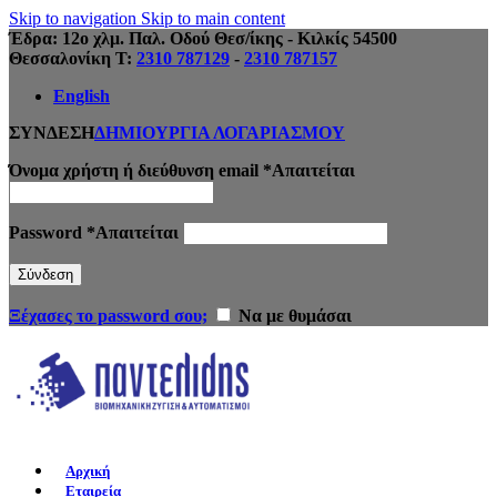
Skip to navigation
Skip to main content
Έδρα: 12ο χλμ. Παλ. Οδού Θεσ/ίκης - Κιλκίς 54500
Θεσσαλονίκη Τ:
2310 787129
-
2310 787157
English
ΣΥΝΔΕΣΗ
ΔΗΜΙΟΥΡΓΙΑ ΛΟΓΑΡΙΑΣΜΟΥ
Όνομα χρήστη ή διεύθυνση email
*
Απαιτείται
Password
*
Απαιτείται
Σύνδεση
Ξέχασες το password σου;
Να με θυμάσαι
Αρχική
Εταιρεία