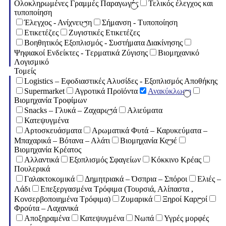
Ολοκληρωμένες Γραμμές Παραγωγής
Τελικός έλεγχος και
τυποποίηση
Έλεγχος - Ανίχνευση
Σήμανση - Τυποποίηση
Ετικετέζες
Ζυγιστικές Ετικετέζες
Βοηθητικός Εξοπλισμός - Συστήματα Διακίνησης
Ψηφιακοί Ενδείκτες - Tερματικά Ζύγισης
Βιομηχανικό
Λογισμικό
Τομείς
Logistics – Εφοδιαστικές Αλυσίδες - Εξοπλισμός Αποθήκης
Supermarket
Αγροτικά Προϊόντα
Ανακύκλωση
Βιομηχανία Τροφίμων
Snacks – Γλυκά – Ζαχαρωτά
Αλιεύματα
Κατεψυγμένα
Αρτοσκευάσματα
Αρωματικά Φυτά – Καρυκεύματα –
Μπαχαρικά – Βότανα – Αλάτι
Βιομηχανία Καφέ
Βιομηχανία Κρέατος
Αλλαντικά
Εξοπλισμός Σφαγείων
Κόκκινο Κρέας
Πουλερικά
Γαλακτοκομικά
Δημητριακά – Όσπρια – Σπόροι
Ελιές –
Λάδι
Επεξεργασμένα Τρόφιμα (Τουρσιά, Αλίπαστα ,
Κονσερβοποιημένα Τρόφιμα)
Ζυμαρικά
Ξηροί Καρποί
Φρούτα – Λαχανικά
Αποξηραμένα
Κατεψυγμένα
Νωπά
Υγρές μορφές