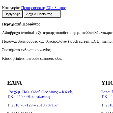
Κατηγορία:
Περιφερειακός Εξοπλισμός
Περιγραφή
Αρχεία Προϊόντος
Περιγραφή Προϊόντος
Αδιάβροχα terminals εξωτερικής τοποθέτησης με πολλαπλά ενσωμα
Πολύγλωσσες οθόνες και πληκτρολόγια (touch screen, LCD, membra
Συστήματα ενδο-επικοινωνίας.
Kiosk printers, barcode scanners κλπ.
ΕΔΡΑ
ΥΠΟ
12ο χλμ. Παλ. Οδού Θεσ/νίκης – Κιλκίς
Σαλαμί
Τ.Κ.: 54500 Θεσσαλονίκη
Τ.Κ.: 
Τ:
2310 787129
–
2310 787157
Τ:
231