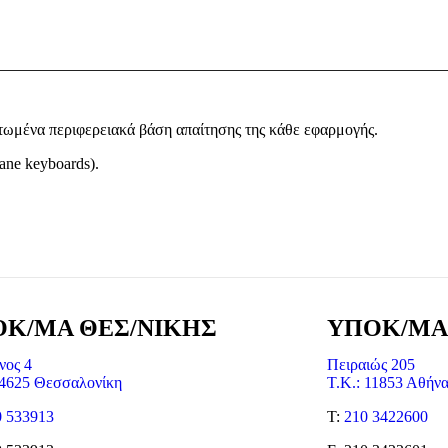
τωμένα περιφερειακά βάση απαίτησης της κάθε εφαρμογής.
ne keyboards).
Κ/ΜΑ ΘΕΣ/ΝΙΚΗΣ
ΥΠΟΚ/ΜΑ
νος 4
Πειραιώς 205
54625 Θεσσαλονίκη
Τ.Κ.: 11853 Αθήν
0 533913
Τ:
210 3422600