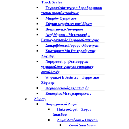
Truck Scales
Γεγυροπλάστιγγες σιδηροδρομικού
τύπου συρμών τραίνων
Μικρών Οχημάτων
Ζύγιση οχημάτων κατ’ άξονα
Βιομηχανικό Λογισμικό
Αναβάθμιση – Μετατροπή –
Εκσυγχρονισμός Γεφυροπλαστιγγας
Διακριβώσεις Γεφυροπλάστιγγας
Συστήματα Μη Επιτηρούμενης
Ζύγισης
Νομιμοποίηση λειτουργίας
γεφυροπλάστιγγας για εμπορικές
συναλλαγές
Ψηφιακοί Ενδείκτες – Tερματικά
Ζύγισης
Περιφερειακός Εξοπλισμός
Ευκαιρίες Μεταχειρισμένων
Ζύγιση
Βιομηχανικοί Ζυγοί
Παλετοζυγοί – Ζυγοί
Δαπέδου
Ζυγοί Δαπέδου – Πάγκου
Ζυγοί Δαπέδου –