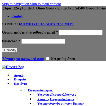
Skip to navigation
Skip to main content
Έδρα: 12ο χλμ. Παλ. Οδού Θεσ/ίκης - Κιλκίς 54500 Θεσσαλονίκ
English
ΣΥΝΔΕΣΗ
ΔΗΜΙΟΥΡΓΙΑ ΛΟΓΑΡΙΑΣΜΟΥ
Όνομα χρήστη ή διεύθυνση email
*
Password
*
Σύνδεση
Ξέχασες το password σου;
Να με θυμάσαι
Αρχική
Εταιρεία
Προϊόντα
Γεφυροπλάστιγγες
Υπέργειες Γεφυροπλάστιγγες
Υπόγειες Γεφυροπλάστιγγες
Υπερμεγεθών Φορτηγών / Dumper