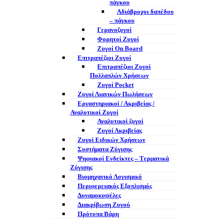
πάγκου
Αδιάβροχοι δαπέδου
– πάγκου
Γερανοζυγοί
Φορητοί Ζυγοί
Ζυγοί On Board
Επιτραπέζιοι Ζυγοί
Επιτραπέζιοι Ζυγοί
Πολλαπλών Χρήσεων
Ζυγοί Pocket
Ζυγοί Λιανικών Πωλήσεων
Εργαστηριακοί / Ακριβείας /
Αναλυτικοί Ζυγοί
Αναλυτικοί ζυγοί
Ζυγοί Ακριβείας
Ζυγοί Ειδικών Χρήσεων
Συστήματα Ζύγισης
Ψηφιακοί Ενδείκτες – Tερματικά
Ζύγισης
Βιομηχανικό Λογισμικό
Περιφερειακός Εξοπλισμός
Δυναμοκυψέλες
Διακρίβωση Ζυγού
Πρότυπα Βάρη