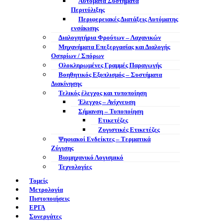
Αυτόματα Συστήματα
Περιτύλιξης
Περιφερειακές Διατάξεις Αυτόματης
ενσάκισης
Διαλογητήρια Φρούτων – Λαχανικών
Μηχανήματα Επεξεργασίας και Διαλογής
Οσπρίων / Σπόρων
Ολοκληρωμένες Γραμμές Παραγωγής
Βοηθητικός Εξοπλισμός – Συστήματα
Διακίνησης
Τελικός έλεγχος και τυποποίηση
Έλεγχος – Ανίχνευση
Σήμανση – Τυποποίηση
Ετικετέζες
Ζυγιστικές Ετικετέζες
Ψηφιακοί Ενδείκτες – Tερματικά
Ζύγισης
Βιομηχανικό Λογισμικό
Τεχνολογίες
Τομείς
Μετρολογία
Πιστοποιήσεις
ΕΡΓΑ
Συνεργάτες