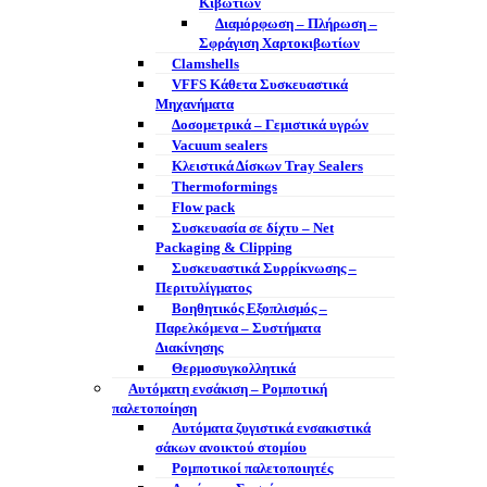
Κιβωτίων
Διαμόρφωση – Πλήρωση –
Σφράγιση Χαρτοκιβωτίων
Clamshells
VFFS Κάθετα Συσκευαστικά
Μηχανήματα
Δοσομετρικά – Γεμιστικά υγρών
Vacuum sealers
Κλειστικά Δίσκων Tray Sealers
Thermoformings
Flow pack
Συσκευασία σε δίχτυ – Net
Packaging & Clipping
Συσκευαστικά Συρρίκνωσης –
Περιτυλίγματος
Βοηθητικός Εξοπλισμός –
Παρελκόμενα – Συστήματα
Διακίνησης
Θερμοσυγκολλητικά
Αυτόματη ενσάκιση – Ρομποτική
παλετοποίηση
Αυτόματα ζυγιστικά ενσακιστικά
σάκων ανοικτού στομίου
Ρομποτικοί παλετοποιητές