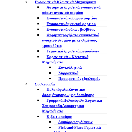
Ενσακιστικά-Κλειστικά Μηχανήματα
Αυτόματα ζυγιστικά ενσακιστικά
σάκων ανοικτού στομίου
Ενσακιστικά καθαρού φορτίου
Ενσακιστικά μεικτού φορτίου
Eνσακιστικά σάκων βαλβίδας
Φορητά/τροχήλατα ενσακιστικά
ανοιχτού στομίου με κεκλιμένους
τροφοδότες
Γεμιστικά ζυγιστικά μεγασάκων
Σφραγιστικά – Κλειστικά
Μηχανήματα
Συγκολλητικά
Συρραπτικά
Προαιρετικός εξοπλισμός
Συσκευασία
Πολυκέφαλα Ζυγιστικά
δοσομέτρησης – μεριδοποίησης
Γραμμικά Πολυκέφαλα Ζυγιστικά –
Σπειροεοδή Δοσομετρικά
Μηχανήματα
Κιβωτιοποίηση
Διαμόρφωση Δίσκων
Pick-and-Place Γεμιστικά