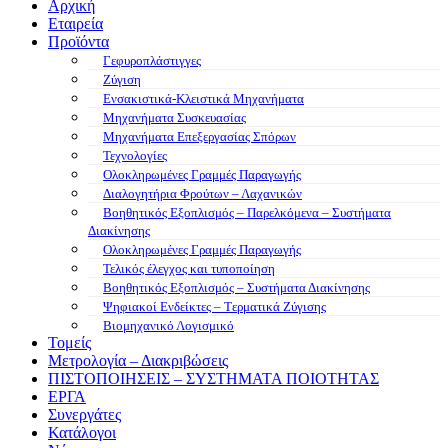
Αρχική
Εταιρεία
Προϊόντα
Γεφυροπλάστιγγες
Ζύγιση
Ενσακιστικά-Κλειστικά Μηχανήματα
Μηχανήματα Συσκευασίας
Μηχανήματα Επεξεργασίας Σπόρων
Τεχνολογίες
Ολοκληρωμένες Γραμμές Παραγωγής
Διαλογητήρια Φρούτων – Λαχανικών
Βοηθητικός Εξοπλισμός – Παρελκόμενα – Συστήματα
Διακίνησης
Ολοκληρωμένες Γραμμές Παραγωγής
Τελικός έλεγχος και τυποποίηση
Βοηθητικός Εξοπλισμός – Συστήματα Διακίνησης
Ψηφιακοί Ενδείκτες – Tερματικά Ζύγισης
Βιομηχανικό Λογισμικό
Τομείς
Μετρολογία – Διακριβώσεις
ΠΙΣΤΟΠΟΙΗΣΕΙΣ – ΣΥΣΤΗΜΑΤΑ ΠΟΙΟΤΗΤΑΣ
ΕΡΓΑ
Συνεργάτες
Κατάλογοι