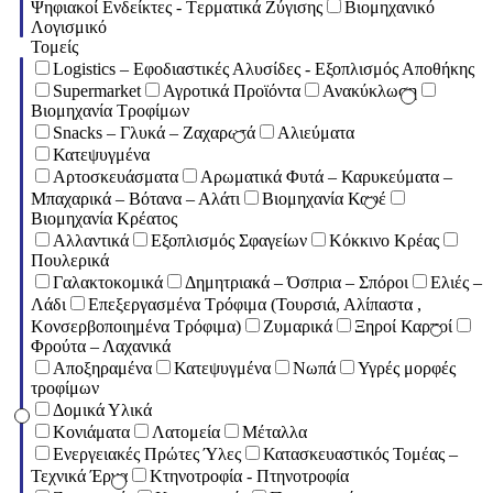
Ψηφιακοί Ενδείκτες - Tερματικά Ζύγισης
Βιομηχανικό
Λογισμικό
Τομείς
Logistics – Εφοδιαστικές Αλυσίδες - Εξοπλισμός Αποθήκης
Supermarket
Αγροτικά Προϊόντα
Ανακύκλωση
Βιομηχανία Τροφίμων
Snacks – Γλυκά – Ζαχαρωτά
Αλιεύματα
Κατεψυγμένα
Αρτοσκευάσματα
Αρωματικά Φυτά – Καρυκεύματα –
Μπαχαρικά – Βότανα – Αλάτι
Βιομηχανία Καφέ
Βιομηχανία Κρέατος
Αλλαντικά
Εξοπλισμός Σφαγείων
Κόκκινο Κρέας
Πουλερικά
Γαλακτοκομικά
Δημητριακά – Όσπρια – Σπόροι
Ελιές –
Λάδι
Επεξεργασμένα Τρόφιμα (Τουρσιά, Αλίπαστα ,
Κονσερβοποιημένα Τρόφιμα)
Ζυμαρικά
Ξηροί Καρποί
Φρούτα – Λαχανικά
Αποξηραμένα
Κατεψυγμένα
Νωπά
Υγρές μορφές
τροφίμων
Δομικά Υλικά
Κονιάματα
Λατομεία
Μέταλλα
Ενεργειακές Πρώτες Ύλες
Κατασκευαστικός Τομέας –
Τεχνικά Έργα
Κτηνοτροφία - Πτηνοτροφία