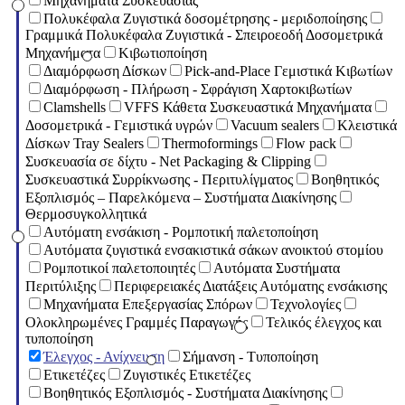
Μηχανήματα Συσκευασίας
Πολυκέφαλα Ζυγιστικά δοσομέτρησης - μεριδοποίησης
Γραμμικά Πολυκέφαλα Ζυγιστικά - Σπειροεοδή Δοσομετρικά
Μηχανήματα
Κιβωτιοποίηση
Διαμόρφωση Δίσκων
Pick-and-Place Γεμιστικά Κιβωτίων
Διαμόρφωση - Πλήρωση - Σφράγιση Χαρτοκιβωτίων
Clamshells
VFFS Κάθετα Συσκευαστικά Μηχανήματα
Δοσομετρικά - Γεμιστικά υγρών
Vacuum sealers
Κλειστικά
Δίσκων Tray Sealers
Thermoformings
Flow pack
Συσκευασία σε δίχτυ - Net Packaging & Clipping
Συσκευαστικά Συρρίκνωσης - Περιτυλίγματος
Βοηθητικός
Εξοπλισμός – Παρελκόμενα – Συστήματα Διακίνησης
Θερμοσυγκολλητικά
Αυτόματη ενσάκιση - Ρομποτική παλετοποίηση
Αυτόματα ζυγιστικά ενσακιστικά σάκων ανοικτού στομίου
Ρομποτικοί παλετοποιητές
Αυτόματα Συστήματα
Περιτύλιξης
Περιφερειακές Διατάξεις Αυτόματης ενσάκισης
Μηχανήματα Επεξεργασίας Σπόρων
Τεχνολογίες
Ολοκληρωμένες Γραμμές Παραγωγής
Τελικός έλεγχος και
τυποποίηση
Έλεγχος - Ανίχνευση
Σήμανση - Τυποποίηση
Ετικετέζες
Ζυγιστικές Ετικετέζες
Βοηθητικός Εξοπλισμός - Συστήματα Διακίνησης