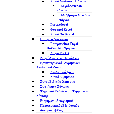
Ζυγοί Δαπέδου – Πάγκου
Ζυγοί Δαπέδου –
πάγκου
Αδιάβροχοι δαπέδου
– πάγκου
Γερανοζυγοί
Φορητοί Ζυγοί
Ζυγοί On Board
Επιτραπέζιοι Ζυγοί
Επιτραπέζιοι Ζυγοί
Πολλαπλών Χρήσεων
Ζυγοί Pocket
Ζυγοί Λιανικών Πωλήσεων
Εργαστηριακοί / Ακριβείας /
Αναλυτικοί Ζυγοί
Αναλυτικοί ζυγοί
Ζυγοί Ακριβείας
Ζυγοί Ειδικών Χρήσεων
Συστήματα Ζύγισης
Ψηφιακοί Ενδείκτες – Tερματικά
Ζύγισης
Βιομηχανικό Λογισμικό
Περιφερειακός Εξοπλισμός
Δυναμοκυψέλες