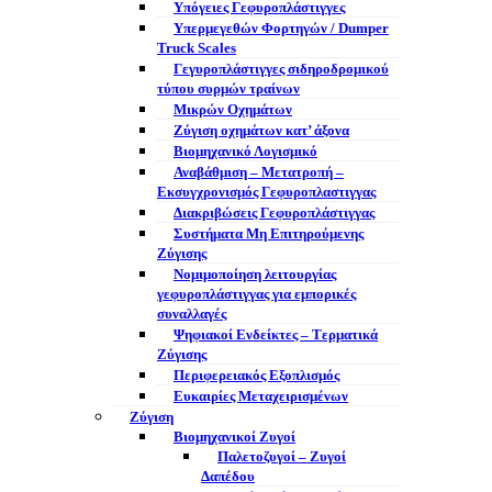
Υπόγειες Γεφυροπλάστιγγες
Υπερμεγεθών Φορτηγών / Dumper
Truck Scales
Γεγυροπλάστιγγες σιδηροδρομικού
τύπου συρμών τραίνων
Μικρών Οχημάτων
Ζύγιση οχημάτων κατ’ άξονα
Βιομηχανικό Λογισμικό
Αναβάθμιση – Μετατροπή –
Εκσυγχρονισμός Γεφυροπλαστιγγας
Διακριβώσεις Γεφυροπλάστιγγας
Συστήματα Μη Επιτηρούμενης
Ζύγισης
Νομιμοποίηση λειτουργίας
γεφυροπλάστιγγας για εμπορικές
συναλλαγές
Ψηφιακοί Ενδείκτες – Tερματικά
Ζύγισης
Περιφερειακός Εξοπλισμός
Ευκαιρίες Μεταχειρισμένων
Ζύγιση
Βιομηχανικοί Ζυγοί
Παλετοζυγοί – Ζυγοί
Δαπέδου