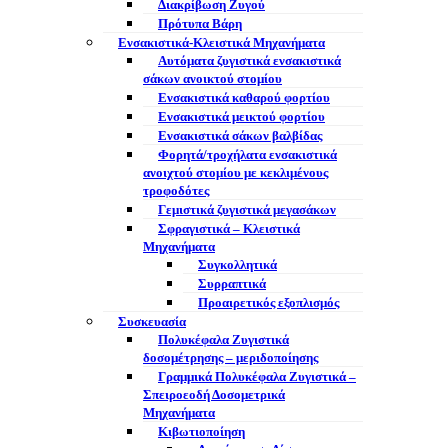
Διακρίβωση Ζυγού
Πρότυπα Βάρη
Ενσακιστικά-Κλειστικά Μηχανήματα
Αυτόματα ζυγιστικά ενσακιστικά
σάκων ανοικτού στομίου
Ενσακιστικά καθαρού φορτίου
Ενσακιστικά μεικτού φορτίου
Eνσακιστικά σάκων βαλβίδας
Φορητά/τροχήλατα ενσακιστικά
ανοιχτού στομίου με κεκλιμένους
τροφοδότες
Γεμιστικά ζυγιστικά μεγασάκων
Σφραγιστικά – Κλειστικά
Μηχανήματα
Συγκολλητικά
Συρραπτικά
Προαιρετικός εξοπλισμός
Συσκευασία
Πολυκέφαλα Ζυγιστικά
δοσομέτρησης – μεριδοποίησης
Γραμμικά Πολυκέφαλα Ζυγιστικά –
Σπειροεοδή Δοσομετρικά
Μηχανήματα
Κιβωτιοποίηση