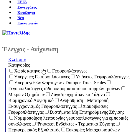
ΕΡΓΑ
Συνεργάτες
Κατάλογοι
Νέα
Επικοινωνία
Έλεγχος - Ανίχνευση
Κλείσιμο
Κατηγορίες
Χωρίς κατηγορία
Γεφυροπλάστιγγες
Υπέργειες Γεφυροπλάστιγγες
Υπόγειες Γεφυροπλάστιγγες
Υπερμεγεθών Φορτηγών / Dumper Truck Scales
Γεγυροπλάστιγγες σιδηροδρομικού τύπου συρμών τραίνων
Μικρών Οχημάτων
Ζύγιση οχημάτων κατ' άξονα
Βιομηχανικό Λογισμικό
Αναβάθμιση - Μετατροπή -
Εκσυγχρονισμός Γεφυροπλαστιγγας
Διακριβώσεις
Γεφυροπλάστιγγας
Συστήματα Μη Επιτηρούμενης Ζύγισης
Νομιμοποίηση λειτουργίας γεφυροπλάστιγγας για εμπορικές
συναλλαγές
Ψηφιακοί Ενδείκτες - Tερματικά Ζύγισης
Περιφερειακός Εξοπλισμός
Ευκαιρίες Μεταχειρισμένων