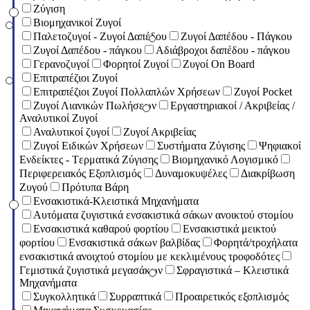
Ζύγιση
Βιομηχανικοί Ζυγοί
Παλετοζυγοί - Ζυγοί Δαπέδου
Ζυγοί Δαπέδου - Πάγκου
Ζυγοί Δαπέδου - πάγκου
Αδιάβροχοι δαπέδου - πάγκου
Γερανοζυγοί
Φορητοί Ζυγοί
Ζυγοί On Board
Επιτραπέζιοι Ζυγοί
Επιτραπέζιοι Ζυγοί Πολλαπλών Χρήσεων
Ζυγοί Pocket
Ζυγοί Λιανικών Πωλήσεων
Εργαστηριακοί / Ακριβείας /
Αναλυτικοί Ζυγοί
Αναλυτικοί ζυγοί
Ζυγοί Ακριβείας
Ζυγοί Ειδικών Χρήσεων
Συστήματα Ζύγισης
Ψηφιακοί
Ενδείκτες - Tερματικά Ζύγισης
Βιομηχανικό Λογισμικό
Περιφερειακός Εξοπλισμός
Δυναμοκυψέλες
Διακρίβωση
Ζυγού
Πρότυπα Βάρη
Ενσακιστικά-Κλειστικά Μηχανήματα
Αυτόματα ζυγιστικά ενσακιστικά σάκων ανοικτού στομίου
Ενσακιστικά καθαρού φορτίου
Ενσακιστικά μεικτού
φορτίου
Eνσακιστικά σάκων βαλβίδας
Φορητά/τροχήλατα
ενσακιστικά ανοιχτού στομίου με κεκλιμένους τροφοδότες
Γεμιστικά ζυγιστικά μεγασάκων
Σφραγιστικά – Κλειστικά
Μηχανήματα
Συγκολλητικά
Συρραπτικά
Προαιρετικός εξοπλισμός