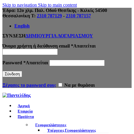
Skip to navigation
Skip to main content
Έδρα: 12ο χλμ. Παλ. Οδού Θεσ/ίκης - Κιλκίς 54500
Θεσσαλονίκη Τ:
2310 787129
-
2310 787157
English
ΣΥΝΔΕΣΗ
ΔΗΜΙΟΥΡΓΙΑ ΛΟΓΑΡΙΑΣΜΟΥ
Όνομα χρήστη ή διεύθυνση email
*
Απαιτείται
Password
*
Απαιτείται
Σύνδεση
Ξέχασες το password σου;
Να με θυμάσαι
Αρχική
Εταιρεία
Προϊόντα
Γεφυροπλάστιγγες
Υπέργειες Γεφυροπλάστιγγες