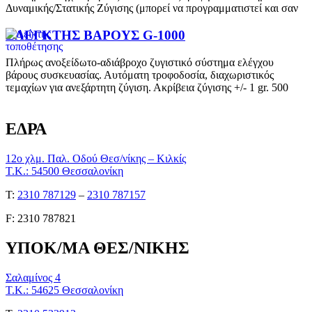
Δυναμικής/Στατικής Ζύγισης (μπορεί να προγραμματιστεί και σαν
ΕΛΕΓΚΤΗΣ ΒΑΡΟΥΣ G-1000
Πλήρως ανοξείδωτο-αδιάβροχο ζυγιστικό σύστημα ελέγχου
βάρους συσκευασίας. Αυτόματη τροφοδοσία, διαχωριστικός
τεμαχίων για ανεξάρτητη ζύγιση. Ακρίβεια ζύγισης +/- 1 gr. 500
ΕΔΡΑ
12ο χλμ. Παλ. Οδού Θεσ/νίκης – Κιλκίς
Τ.Κ.: 54500 Θεσσαλονίκη
Τ:
2310 787129
–
2310 787157
F: 2310 787821
ΥΠΟΚ/ΜΑ ΘΕΣ/ΝΙΚΗΣ
Σαλαμίνος 4
Τ.Κ.: 54625 Θεσσαλονίκη