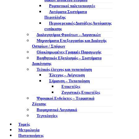
σάκων ανοικτού στομίου
Ρομποτικοί παλετοποιητές
Αυτόματα Συστήματα
Περιτύλιξης
Περιφερειακές Διατάξεις Αυτόματης
ενσάκισης
Διαλογητήρια Φρούτων – Λαχανικών
Μηχανήματα Επεξεργασίας και Διαλογής
Οσπρίων / Σπόρων
Ολοκληρωμένες Γραμμές Παραγωγής
Βοηθητικός Εξοπλισμός – Συστήματα
Διακίνησης
Τελικός έλεγχος και τυποποίηση
Έλεγχος – Ανίχνευση
Σήμανση – Τυποποίηση
Ετικετέζες
Ζυγιστικές Ετικετέζες
Ψηφιακοί Ενδείκτες – Tερματικά
Ζύγισης
Βιομηχανικό Λογισμικό
Τεχνολογίες
Τομείς
Μετρολογία
Πιστοποιήσεις