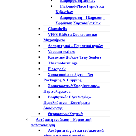
Διαμόρφωση Δίσκων
Pick-and-Place Γεμιστικά
Κιβωτίων
Διαμόρφωση – Πλήρωση –
Σφράγιση Χαρτοκιβωτίων
Clamshells
VFFS Κάθετα Συσκευαστικά
Μηχανήματα
Δοσομετρικά – Γεμιστικά υγρών
Vacuum sealers
Κλειστικά Δίσκων Tray Sealers
Thermoformings
Flow pack
Συσκευασία σε δίχτυ – Net
Packaging & Clipping
Συσκευαστικά Συρρίκνωσης –
Περιτυλίγματος
Βοηθητικός Εξοπλισμός –
Παρελκόμενα – Συστήματα
Διακίνησης
Θερμοσυγκολλητικά
Αυτόματη ενσάκιση – Ρομποτική
παλετοποίηση
Αυτόματα ζυγιστικά ενσακιστικά