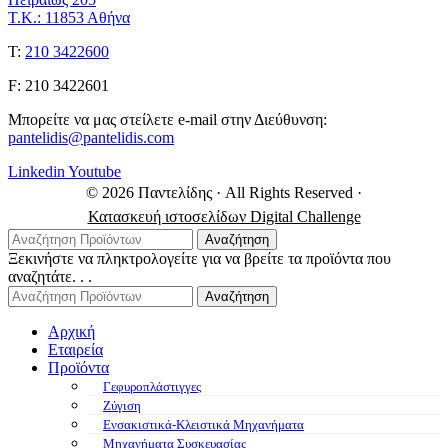
Τ.Κ.: 11853 Αθήνα
Τ:
210 3422600
F: 210 3422601
Μπορείτε να μας στείλετε e-mail στην Διεύθυνση:
pantelidis@pantelidis.com
Linkedin
Youtube
© 2026 Παντελίδης
· All Rights Reserved
·
Κατασκευή ιστοσελίδων Digital Challenge
Αναζήτηση
Ξεκινήστε να πληκτρολογείτε για να βρείτε τα προϊόντα που
αναζητάτε. . .
Αναζήτηση
Αρχική
Εταιρεία
Προϊόντα
Γεφυροπλάστιγγες
Ζύγιση
Ενσακιστικά-Κλειστικά Μηχανήματα
Μηχανήματα Συσκευασίας