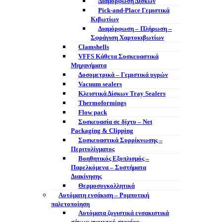
Διαμόρφωση Δίσκων
Pick-and-Place Γεμιστικά
Κιβωτίων
Διαμόρφωση – Πλήρωση –
Σφράγιση Χαρτοκιβωτίων
Clamshells
VFFS Κάθετα Συσκευαστικά
Μηχανήματα
Δοσομετρικά – Γεμιστικά υγρών
Vacuum sealers
Κλειστικά Δίσκων Tray Sealers
Thermoformings
Flow pack
Συσκευασία σε δίχτυ – Net
Packaging & Clipping
Συσκευαστικά Συρρίκνωσης –
Περιτυλίγματος
Βοηθητικός Εξοπλισμός –
Παρελκόμενα – Συστήματα
Διακίνησης
Θερμοσυγκολλητικά
Αυτόματη ενσάκιση – Ρομποτική
παλετοποίηση
Αυτόματα ζυγιστικά ενσακιστικά