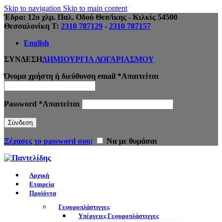
Skip to navigation
Skip to main content
Έδρα: 12ο χλμ. Παλ. Οδού Θεσ/ίκης - Κιλκίς 54500
Θεσσαλονίκη Τ:
2310 787129
-
2310 787157
English
ΣΥΝΔΕΣΗ
ΔΗΜΙΟΥΡΓΙΑ ΛΟΓΑΡΙΑΣΜΟΥ
Όνομα χρήστη ή διεύθυνση email
*
Απαιτείται
Password
*
Απαιτείται
Σύνδεση
Ξέχασες το password σου;
Να με θυμάσαι
Αρχική
Εταιρεία
Προϊόντα
Γεφυροπλάστιγγες
Υπέργειες Γεφυροπλάστιγγες