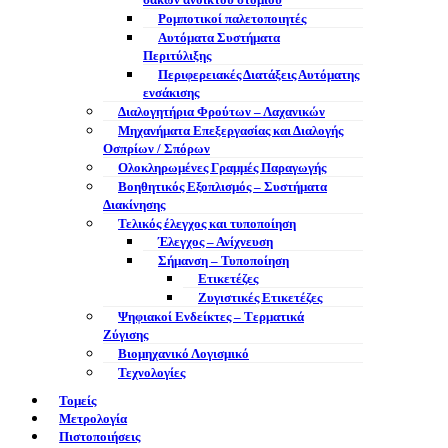
σάκων ανοικτού στομίου
Ρομποτικοί παλετοποιητές
Αυτόματα Συστήματα
Περιτύλιξης
Περιφερειακές Διατάξεις Αυτόματης
ενσάκισης
Διαλογητήρια Φρούτων – Λαχανικών
Μηχανήματα Επεξεργασίας και Διαλογής
Οσπρίων / Σπόρων
Ολοκληρωμένες Γραμμές Παραγωγής
Βοηθητικός Εξοπλισμός – Συστήματα
Διακίνησης
Τελικός έλεγχος και τυποποίηση
Έλεγχος – Ανίχνευση
Σήμανση – Τυποποίηση
Ετικετέζες
Ζυγιστικές Ετικετέζες
Ψηφιακοί Ενδείκτες – Tερματικά
Ζύγισης
Βιομηχανικό Λογισμικό
Τεχνολογίες
Τομείς
Μετρολογία
Πιστοποιήσεις