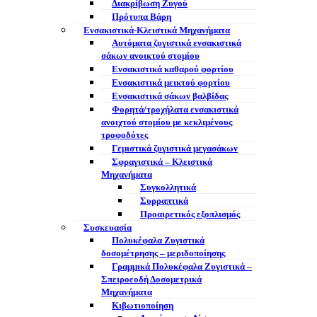
Διακρίβωση Ζυγού
Πρότυπα Βάρη
Ενσακιστικά-Κλειστικά Μηχανήματα
Αυτόματα ζυγιστικά ενσακιστικά
σάκων ανοικτού στομίου
Ενσακιστικά καθαρού φορτίου
Ενσακιστικά μεικτού φορτίου
Eνσακιστικά σάκων βαλβίδας
Φορητά/τροχήλατα ενσακιστικά
ανοιχτού στομίου με κεκλιμένους
τροφοδότες
Γεμιστικά ζυγιστικά μεγασάκων
Σφραγιστικά – Κλειστικά
Μηχανήματα
Συγκολλητικά
Συρραπτικά
Προαιρετικός εξοπλισμός
Συσκευασία
Πολυκέφαλα Ζυγιστικά
δοσομέτρησης – μεριδοποίησης
Γραμμικά Πολυκέφαλα Ζυγιστικά –
Σπειροεοδή Δοσομετρικά
Μηχανήματα
Κιβωτιοποίηση