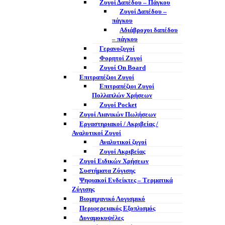
Ζυγοί Δαπέδου – Πάγκου
Ζυγοί Δαπέδου –
πάγκου
Αδιάβροχοι δαπέδου
– πάγκου
Γερανοζυγοί
Φορητοί Ζυγοί
Ζυγοί On Board
Επιτραπέζιοι Ζυγοί
Επιτραπέζιοι Ζυγοί
Πολλαπλών Χρήσεων
Ζυγοί Pocket
Ζυγοί Λιανικών Πωλήσεων
Εργαστηριακοί / Ακριβείας /
Αναλυτικοί Ζυγοί
Αναλυτικοί ζυγοί
Ζυγοί Ακριβείας
Ζυγοί Ειδικών Χρήσεων
Συστήματα Ζύγισης
Ψηφιακοί Ενδείκτες – Tερματικά
Ζύγισης
Βιομηχανικό Λογισμικό
Περιφερειακός Εξοπλισμός
Δυναμοκυψέλες