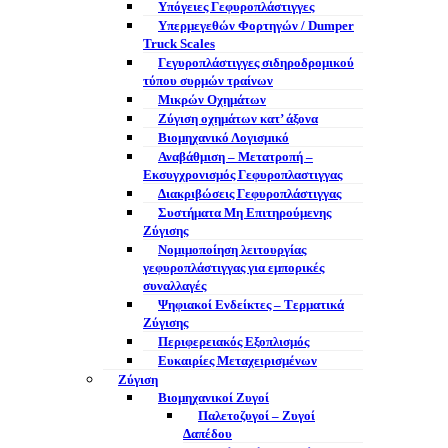
Υπόγειες Γεφυροπλάστιγγες
Υπερμεγεθών Φορτηγών / Dumper
Truck Scales
Γεγυροπλάστιγγες σιδηροδρομικού
τύπου συρμών τραίνων
Μικρών Οχημάτων
Ζύγιση οχημάτων κατ’ άξονα
Βιομηχανικό Λογισμικό
Αναβάθμιση – Μετατροπή –
Εκσυγχρονισμός Γεφυροπλαστιγγας
Διακριβώσεις Γεφυροπλάστιγγας
Συστήματα Μη Επιτηρούμενης
Ζύγισης
Νομιμοποίηση λειτουργίας
γεφυροπλάστιγγας για εμπορικές
συναλλαγές
Ψηφιακοί Ενδείκτες – Tερματικά
Ζύγισης
Περιφερειακός Εξοπλισμός
Ευκαιρίες Μεταχειρισμένων
Ζύγιση
Βιομηχανικοί Ζυγοί
Παλετοζυγοί – Ζυγοί
Δαπέδου