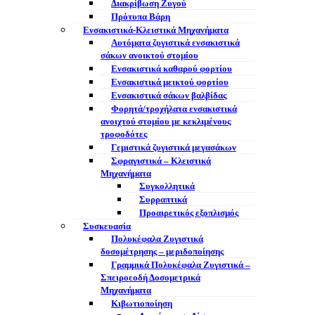
Διακρίβωση Ζυγού
Πρότυπα Βάρη
Ενσακιστικά-Κλειστικά Μηχανήματα
Αυτόματα ζυγιστικά ενσακιστικά
σάκων ανοικτού στομίου
Ενσακιστικά καθαρού φορτίου
Ενσακιστικά μεικτού φορτίου
Eνσακιστικά σάκων βαλβίδας
Φορητά/τροχήλατα ενσακιστικά
ανοιχτού στομίου με κεκλιμένους
τροφοδότες
Γεμιστικά ζυγιστικά μεγασάκων
Σφραγιστικά – Κλειστικά
Μηχανήματα
Συγκολλητικά
Συρραπτικά
Προαιρετικός εξοπλισμός
Συσκευασία
Πολυκέφαλα Ζυγιστικά
δοσομέτρησης – μεριδοποίησης
Γραμμικά Πολυκέφαλα Ζυγιστικά –
Σπειροεοδή Δοσομετρικά
Μηχανήματα
Κιβωτιοποίηση