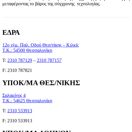
μεταφέροντας το βάρος της σύγχρονης τεχνολογίας.
ΕΔΡΑ
12ο χλμ. Παλ. Οδού Θεσ/νίκης – Κιλκίς
Τ.Κ.: 54500 Θεσσαλονίκη
Τ:
2310 787129
–
2310 787157
F: 2310 787821
ΥΠΟΚ/ΜΑ ΘΕΣ/ΝΙΚΗΣ
Σαλαμίνος 4
Τ.Κ.: 54625 Θεσσαλονίκη
Τ:
2310 533913
F: 2310 533913