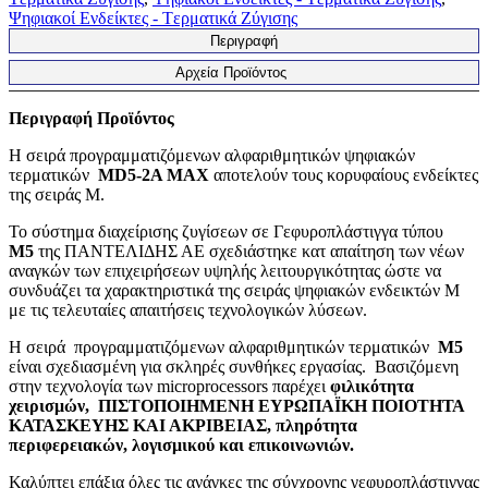
Ψηφιακοί Ενδείκτες - Tερματικά Ζύγισης
Περιγραφή
Αρχεία Προϊόντος
Περιγραφή Προϊόντος
Η σειρά προγραμματιζόμενων αλφαριθμητικών ψηφιακών
τερματικών
ΜD5-2Α
MAX
αποτελούν τους
κορυφαίους ενδείκτες
της σειράς Μ.
Το σύστημα διαχείρισης ζυγίσεων σε Γεφυροπλάστιγγα τύπου
Μ5
της ΠΑΝΤΕΛΙΔΗΣ ΑΕ σχεδιάστηκε κατ απαίτηση των νέων
αναγκών των επιχειρήσεων υψηλής λειτουργικότητας ώστε να
συνδυάζει τα χαρακτηριστικά της σειράς ψηφιακών ενδεικτών Μ
με τις τελευταίες απαιτήσεις τεχνολογικών λύσεων.
Η σειρά προγραμματιζόμενων αλφαριθμητικών τερματικών
Μ5
είναι σχεδιασμένη για σκληρές συνθήκες εργασίας. Βασιζόμενη
στην τεχνολογία των microprocessors παρέχει
φιλικότητα
χειρισμών, ΠΙΣΤΟΠΟΙΗΜΕΝΗ ΕΥΡΩΠΑΪΚΗ ΠΟΙΟΤΗΤΑ
ΚΑΤΑΣΚΕΥΗΣ ΚΑΙ ΑΚΡΙΒΕΙΑΣ, πληρότητα
περιφερειακών, λογισμικού και επικοινωνιών.
Καλύπτει επάξια όλες τις ανάγκες της σύγχρονης γεφυροπλάστιγγας