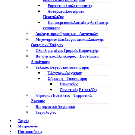
σάκων ανοικτού στομίου
Ρομποτικοί παλετοποιητές
Αυτόματα Συστήματα
Περιτύλιξης
Περιφερειακές Διατάξεις Αυτόματης
ενσάκισης
Διαλογητήρια Φρούτων – Λαχανικών
Μηχανήματα Επεξεργασίας και Διαλογής
Οσπρίων / Σπόρων
Ολοκληρωμένες Γραμμές Παραγωγής
Βοηθητικός Εξοπλισμός – Συστήματα
Διακίνησης
Τελικός έλεγχος και τυποποίηση
Έλεγχος – Ανίχνευση
Σήμανση – Τυποποίηση
Ετικετέζες
Ζυγιστικές Ετικετέζες
Ψηφιακοί Ενδείκτες – Tερματικά
Ζύγισης
Βιομηχανικό Λογισμικό
Τεχνολογίες
Τομείς
Μετρολογία
Πιστοποιήσεις