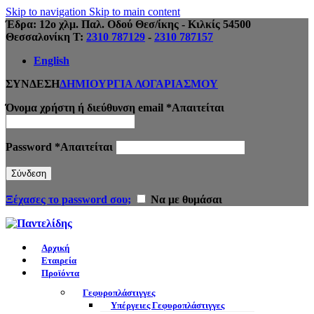
Skip to navigation
Skip to main content
Έδρα: 12ο χλμ. Παλ. Οδού Θεσ/ίκης - Κιλκίς 54500
Θεσσαλονίκη Τ:
2310 787129
-
2310 787157
English
ΣΥΝΔΕΣΗ
ΔΗΜΙΟΥΡΓΙΑ ΛΟΓΑΡΙΑΣΜΟΥ
Όνομα χρήστη ή διεύθυνση email
*
Απαιτείται
Password
*
Απαιτείται
Σύνδεση
Ξέχασες το password σου;
Να με θυμάσαι
Αρχική
Εταιρεία
Προϊόντα
Γεφυροπλάστιγγες
Υπέργειες Γεφυροπλάστιγγες