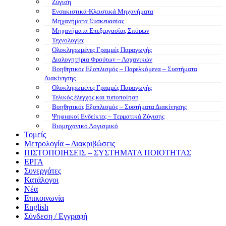
Ζύγιση
Ενσακιστικά-Κλειστικά Μηχανήματα
Μηχανήματα Συσκευασίας
Μηχανήματα Επεξεργασίας Σπόρων
Τεχνολογίες
Ολοκληρωμένες Γραμμές Παραγωγής
Διαλογητήρια Φρούτων – Λαχανικών
Βοηθητικός Εξοπλισμός – Παρελκόμενα – Συστήματα
Διακίνησης
Ολοκληρωμένες Γραμμές Παραγωγής
Τελικός έλεγχος και τυποποίηση
Βοηθητικός Εξοπλισμός – Συστήματα Διακίνησης
Ψηφιακοί Ενδείκτες – Tερματικά Ζύγισης
Βιομηχανικό Λογισμικό
Τομείς
Μετρολογία – Διακριβώσεις
ΠΙΣΤΟΠΟΙΗΣΕΙΣ – ΣΥΣΤΗΜΑΤΑ ΠΟΙΟΤΗΤΑΣ
ΕΡΓΑ
Συνεργάτες
Κατάλογοι
Νέα
Επικοινωνία
English
Σύνδεση / Εγγραφή