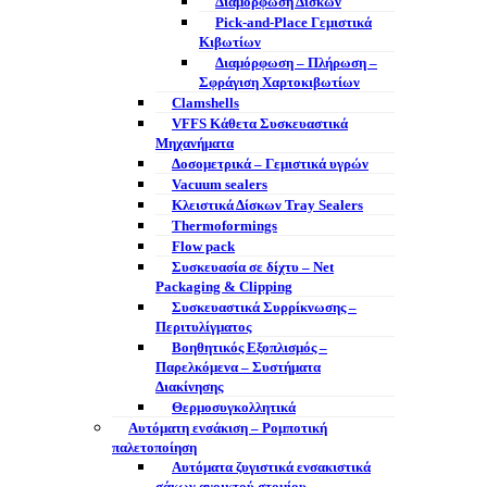
Διαμόρφωση Δίσκων
Pick-and-Place Γεμιστικά
Κιβωτίων
Διαμόρφωση – Πλήρωση –
Σφράγιση Χαρτοκιβωτίων
Clamshells
VFFS Κάθετα Συσκευαστικά
Μηχανήματα
Δοσομετρικά – Γεμιστικά υγρών
Vacuum sealers
Κλειστικά Δίσκων Tray Sealers
Thermoformings
Flow pack
Συσκευασία σε δίχτυ – Net
Packaging & Clipping
Συσκευαστικά Συρρίκνωσης –
Περιτυλίγματος
Βοηθητικός Εξοπλισμός –
Παρελκόμενα – Συστήματα
Διακίνησης
Θερμοσυγκολλητικά
Αυτόματη ενσάκιση – Ρομποτική
παλετοποίηση
Αυτόματα ζυγιστικά ενσακιστικά