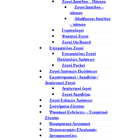
Ζυγοί Δαπέδου – Πάγκου
Ζυγοί Δαπέδου –
πάγκου
Αδιάβροχοι δαπέδου
– πάγκου
Γερανοζυγοί
Φορητοί Ζυγοί
Ζυγοί On Board
Επιτραπέζιοι Ζυγοί
Επιτραπέζιοι Ζυγοί
Πολλαπλών Χρήσεων
Ζυγοί Pocket
Ζυγοί Λιανικών Πωλήσεων
Εργαστηριακοί / Ακριβείας /
Αναλυτικοί Ζυγοί
Αναλυτικοί ζυγοί
Ζυγοί Ακριβείας
Ζυγοί Ειδικών Χρήσεων
Συστήματα Ζύγισης
Ψηφιακοί Ενδείκτες – Tερματικά
Ζύγισης
Βιομηχανικό Λογισμικό
Περιφερειακός Εξοπλισμός
Δυναμοκυψέλες