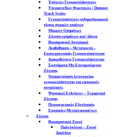
Υπόγειες Γεφυροπλάστιγγες
Υπερμεγεθών Φορτηγών / Dumper
Truck Scales
Γεγυροπλάστιγγες σιδηροδρομικού
τύπου συρμών τραίνων
Μικρών Οχημάτων
Ζύγιση οχημάτων κατ’ άξονα
Βιομηχανικό Λογισμικό
Αναβάθμιση – Μετατροπή –
Εκσυγχρονισμός Γεφυροπλαστιγγας
Διακριβώσεις Γεφυροπλάστιγγας
Συστήματα Μη Επιτηρούμενης
Ζύγισης
Νομιμοποίηση λειτουργίας
γεφυροπλάστιγγας για εμπορικές
συναλλαγές
Ψηφιακοί Ενδείκτες – Tερματικά
Ζύγισης
Περιφερειακός Εξοπλισμός
Ευκαιρίες Μεταχειρισμένων
Ζύγιση
Βιομηχανικοί Ζυγοί
Παλετοζυγοί – Ζυγοί
Δαπέδου