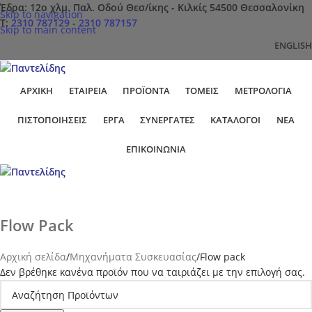
Έδρα: 12ο χλμ. Παλ. Οδού Θεσ/ίκης - Κιλκίς 54500 Θεσσαλονίκη
Skip to navigation
Τ:
2310 787129
-
2310 787157
Skip to main content
ENGLISH
ΑΡΧΙΚΉ
ΕΤΑΙΡΕΊΑ
ΠΡΟΪΌΝΤΑ
ΤΟΜΕΊΣ
ΜΕΤΡΟΛΟΓΊΑ
ΠΙΣΤΟΠΟΙΉΣΕΙΣ
ΕΡΓΑ
ΣΥΝΕΡΓΆΤΕΣ
ΚΑΤΆΛΟΓΟΙ
ΝΈΑ
ΕΠΙΚΟΙΝΩΝΊΑ
Flow Pack
Αρχική σελίδα
Μηχανήματα Συσκευασίας
Flow pack
Δεν βρέθηκε κανένα προϊόν που να ταιριάζει με την επιλογή σας.