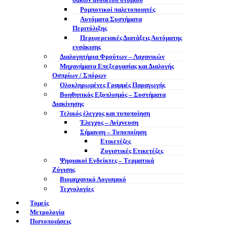
σάκων ανοικτού στομίου
Ρομποτικοί παλετοποιητές
Αυτόματα Συστήματα
Περιτύλιξης
Περιφερειακές Διατάξεις Αυτόματης
ενσάκισης
Διαλογητήρια Φρούτων – Λαχανικών
Μηχανήματα Επεξεργασίας και Διαλογής
Οσπρίων / Σπόρων
Ολοκληρωμένες Γραμμές Παραγωγής
Βοηθητικός Εξοπλισμός – Συστήματα
Διακίνησης
Τελικός έλεγχος και τυποποίηση
Έλεγχος – Ανίχνευση
Σήμανση – Τυποποίηση
Ετικετέζες
Ζυγιστικές Ετικετέζες
Ψηφιακοί Ενδείκτες – Tερματικά
Ζύγισης
Βιομηχανικό Λογισμικό
Τεχνολογίες
Τομείς
Μετρολογία
Πιστοποιήσεις