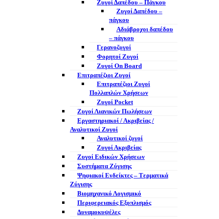
Ζυγοί Δαπέδου – Πάγκου
Ζυγοί Δαπέδου –
πάγκου
Αδιάβροχοι δαπέδου
– πάγκου
Γερανοζυγοί
Φορητοί Ζυγοί
Ζυγοί On Board
Επιτραπέζιοι Ζυγοί
Επιτραπέζιοι Ζυγοί
Πολλαπλών Χρήσεων
Ζυγοί Pocket
Ζυγοί Λιανικών Πωλήσεων
Εργαστηριακοί / Ακριβείας /
Αναλυτικοί Ζυγοί
Αναλυτικοί ζυγοί
Ζυγοί Ακριβείας
Ζυγοί Ειδικών Χρήσεων
Συστήματα Ζύγισης
Ψηφιακοί Ενδείκτες – Tερματικά
Ζύγισης
Βιομηχανικό Λογισμικό
Περιφερειακός Εξοπλισμός
Δυναμοκυψέλες