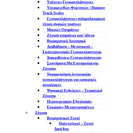
Υπόγειες Γεφυροπλάστιγγες
Υπερμεγεθών Φορτηγών / Dumper
Truck Scales
Γεγυροπλάστιγγες σιδηροδρομικού
τύπου συρμών τραίνων
Μικρών Οχημάτων
Ζύγιση οχημάτων κατ’ άξονα
Βιομηχανικό Λογισμικό
Αναβάθμιση – Μετατροπή –
Εκσυγχρονισμός Γεφυροπλαστιγγας
Διακριβώσεις Γεφυροπλάστιγγας
Συστήματα Μη Επιτηρούμενης
Ζύγισης
Νομιμοποίηση λειτουργίας
γεφυροπλάστιγγας για εμπορικές
συναλλαγές
Ψηφιακοί Ενδείκτες – Tερματικά
Ζύγισης
Περιφερειακός Εξοπλισμός
Ευκαιρίες Μεταχειρισμένων
Ζύγιση
Βιομηχανικοί Ζυγοί
Παλετοζυγοί – Ζυγοί
Δαπέδου