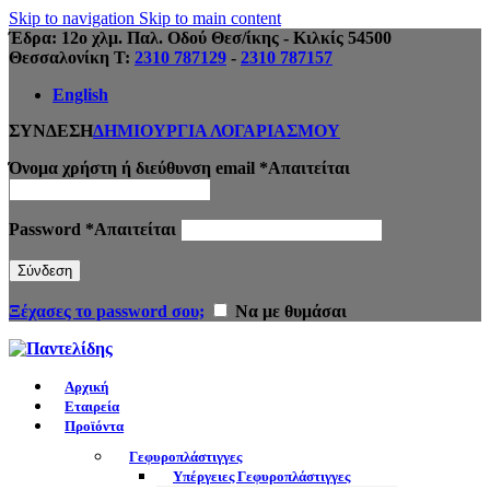
Skip to navigation
Skip to main content
Έδρα: 12ο χλμ. Παλ. Οδού Θεσ/ίκης - Κιλκίς 54500
Θεσσαλονίκη Τ:
2310 787129
-
2310 787157
English
ΣΥΝΔΕΣΗ
ΔΗΜΙΟΥΡΓΙΑ ΛΟΓΑΡΙΑΣΜΟΥ
Όνομα χρήστη ή διεύθυνση email
*
Απαιτείται
Password
*
Απαιτείται
Σύνδεση
Ξέχασες το password σου;
Να με θυμάσαι
Αρχική
Εταιρεία
Προϊόντα
Γεφυροπλάστιγγες
Υπέργειες Γεφυροπλάστιγγες