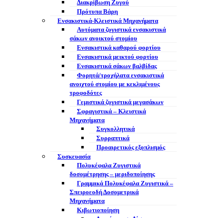
Διακρίβωση Ζυγού
Πρότυπα Βάρη
Ενσακιστικά-Κλειστικά Μηχανήματα
Αυτόματα ζυγιστικά ενσακιστικά
σάκων ανοικτού στομίου
Ενσακιστικά καθαρού φορτίου
Ενσακιστικά μεικτού φορτίου
Eνσακιστικά σάκων βαλβίδας
Φορητά/τροχήλατα ενσακιστικά
ανοιχτού στομίου με κεκλιμένους
τροφοδότες
Γεμιστικά ζυγιστικά μεγασάκων
Σφραγιστικά – Κλειστικά
Μηχανήματα
Συγκολλητικά
Συρραπτικά
Προαιρετικός εξοπλισμός
Συσκευασία
Πολυκέφαλα Ζυγιστικά
δοσομέτρησης – μεριδοποίησης
Γραμμικά Πολυκέφαλα Ζυγιστικά –
Σπειροεοδή Δοσομετρικά
Μηχανήματα
Κιβωτιοποίηση