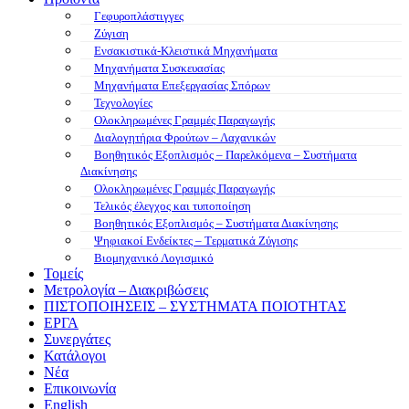
Γεφυροπλάστιγγες
Ζύγιση
Ενσακιστικά-Κλειστικά Μηχανήματα
Μηχανήματα Συσκευασίας
Μηχανήματα Επεξεργασίας Σπόρων
Τεχνολογίες
Ολοκληρωμένες Γραμμές Παραγωγής
Διαλογητήρια Φρούτων – Λαχανικών
Βοηθητικός Εξοπλισμός – Παρελκόμενα – Συστήματα
Διακίνησης
Ολοκληρωμένες Γραμμές Παραγωγής
Τελικός έλεγχος και τυποποίηση
Βοηθητικός Εξοπλισμός – Συστήματα Διακίνησης
Ψηφιακοί Ενδείκτες – Tερματικά Ζύγισης
Βιομηχανικό Λογισμικό
Τομείς
Μετρολογία – Διακριβώσεις
ΠΙΣΤΟΠΟΙΗΣΕΙΣ – ΣΥΣΤΗΜΑΤΑ ΠΟΙΟΤΗΤΑΣ
ΕΡΓΑ
Συνεργάτες
Κατάλογοι
Νέα
Επικοινωνία
English