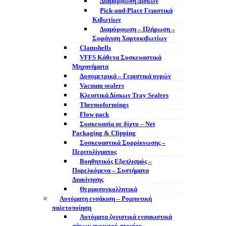
Διαμόρφωση Δίσκων
Pick-and-Place Γεμιστικά
Κιβωτίων
Διαμόρφωση – Πλήρωση –
Σφράγιση Χαρτοκιβωτίων
Clamshells
VFFS Κάθετα Συσκευαστικά
Μηχανήματα
Δοσομετρικά – Γεμιστικά υγρών
Vacuum sealers
Κλειστικά Δίσκων Tray Sealers
Thermoformings
Flow pack
Συσκευασία σε δίχτυ – Net
Packaging & Clipping
Συσκευαστικά Συρρίκνωσης –
Περιτυλίγματος
Βοηθητικός Εξοπλισμός –
Παρελκόμενα – Συστήματα
Διακίνησης
Θερμοσυγκολλητικά
Αυτόματη ενσάκιση – Ρομποτική
παλετοποίηση
Αυτόματα ζυγιστικά ενσακιστικά