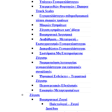
Υπόγειες Γεφυροπλάστιγγες
Υπερμεγεθών Φορτηγών / Dumper
Truck Scales
Γεγυροπλάστιγγες σιδηροδρομικού
τύπου συρμών τραίνων
Μικρών Οχημάτων
Ζύγιση οχημάτων κατ’ άξονα
Βιομηχανικό Λογισμικό
Αναβάθμιση – Μετατροπή –
Εκσυγχρονισμός Γεφυροπλαστιγγας
Διακριβώσεις Γεφυροπλάστιγγας
Συστήματα Μη Επιτηρούμενης
Ζύγισης
Νομιμοποίηση λειτουργίας
γεφυροπλάστιγγας για εμπορικές
συναλλαγές
Ψηφιακοί Ενδείκτες – Tερματικά
Ζύγισης
Περιφερειακός Εξοπλισμός
Ευκαιρίες Μεταχειρισμένων
Ζύγιση
Βιομηχανικοί Ζυγοί
Παλετοζυγοί – Ζυγοί
Δαπέδου