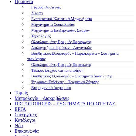
Προϊόντα
Γεφυροπλάστιγγες
Ζύγιση
Ενσακιστικά-Κλειστικά Μηχανήματα
Μηχανήματα Συσκευασίας
Μηχανήματα Επεξεργασίας Σπόρων
Τεχνολογίες
Ολοκληρωμένες Γραμμές Παραγωγής
Διαλογητήρια Φρούτων – Λαχανικών
Βοηθητικός Εξοπλισμός – Παρελκόμενα – Συστήματα
Διακίνησης
Ολοκληρωμένες Γραμμές Παραγωγής
Τελικός έλεγχος και τυποποίηση
Βοηθητικός Εξοπλισμός – Συστήματα Διακίνησης
Ψηφιακοί Ενδείκτες – Tερματικά Ζύγισης
Βιομηχανικό Λογισμικό
Τομείς
Μετρολογία – Διακριβώσεις
ΠΙΣΤΟΠΟΙΗΣΕΙΣ – ΣΥΣΤΗΜΑΤΑ ΠΟΙΟΤΗΤΑΣ
ΕΡΓΑ
Συνεργάτες
Κατάλογοι
Νέα
Επικοινωνία