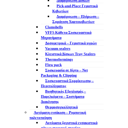
Διαμόρφωση Δίσκων
Pick-and-Place Γεμιστικά
Κιβωτίων
Διαμόρφωση – Πλήρωση –
Σφράγιση Χαρτοκιβωτίων
Clamshells
VFFS Κάθετα Συσκευαστικά
Μηχανήματα
Δοσομετρικά – Γεμιστικά υγρών
Vacuum sealers
Κλειστικά Δίσκων Tray Sealers
Thermoformings
Flow pack
Συσκευασία σε δίχτυ – Net
Packaging & Clipping
Συσκευαστικά Συρρίκνωσης –
Περιτυλίγματος
Βοηθητικός Εξοπλισμός –
Παρελκόμενα – Συστήματα
Διακίνησης
Θερμοσυγκολλητικά
Αυτόματη ενσάκιση – Ρομποτική
παλετοποίηση
Αυτόματα ζυγιστικά ενσακιστικά