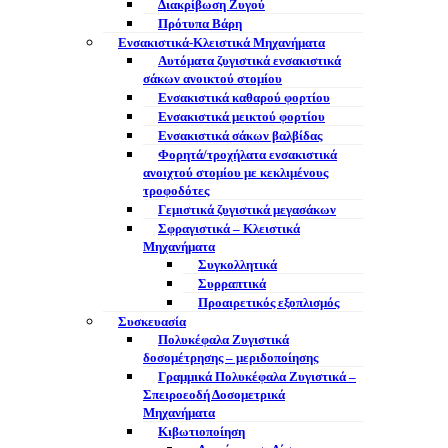
Διακρίβωση Ζυγού
Πρότυπα Βάρη
Ενσακιστικά-Κλειστικά Μηχανήματα
Αυτόματα ζυγιστικά ενσακιστικά
σάκων ανοικτού στομίου
Ενσακιστικά καθαρού φορτίου
Ενσακιστικά μεικτού φορτίου
Eνσακιστικά σάκων βαλβίδας
Φορητά/τροχήλατα ενσακιστικά
ανοιχτού στομίου με κεκλιμένους
τροφοδότες
Γεμιστικά ζυγιστικά μεγασάκων
Σφραγιστικά – Κλειστικά
Μηχανήματα
Συγκολλητικά
Συρραπτικά
Προαιρετικός εξοπλισμός
Συσκευασία
Πολυκέφαλα Ζυγιστικά
δοσομέτρησης – μεριδοποίησης
Γραμμικά Πολυκέφαλα Ζυγιστικά –
Σπειροεοδή Δοσομετρικά
Μηχανήματα
Κιβωτιοποίηση