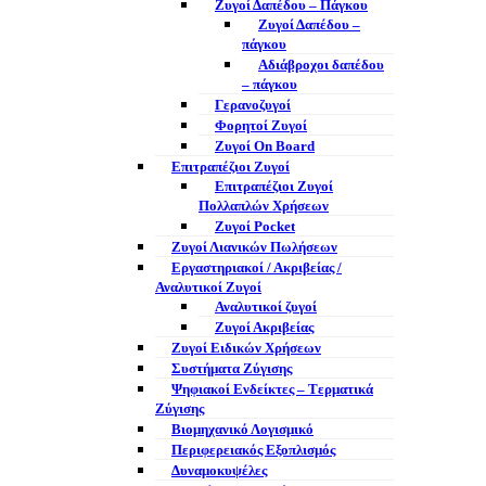
Ζυγοί Δαπέδου – Πάγκου
Ζυγοί Δαπέδου –
πάγκου
Αδιάβροχοι δαπέδου
– πάγκου
Γερανοζυγοί
Φορητοί Ζυγοί
Ζυγοί On Board
Επιτραπέζιοι Ζυγοί
Επιτραπέζιοι Ζυγοί
Πολλαπλών Χρήσεων
Ζυγοί Pocket
Ζυγοί Λιανικών Πωλήσεων
Εργαστηριακοί / Ακριβείας /
Αναλυτικοί Ζυγοί
Αναλυτικοί ζυγοί
Ζυγοί Ακριβείας
Ζυγοί Ειδικών Χρήσεων
Συστήματα Ζύγισης
Ψηφιακοί Ενδείκτες – Tερματικά
Ζύγισης
Βιομηχανικό Λογισμικό
Περιφερειακός Εξοπλισμός
Δυναμοκυψέλες