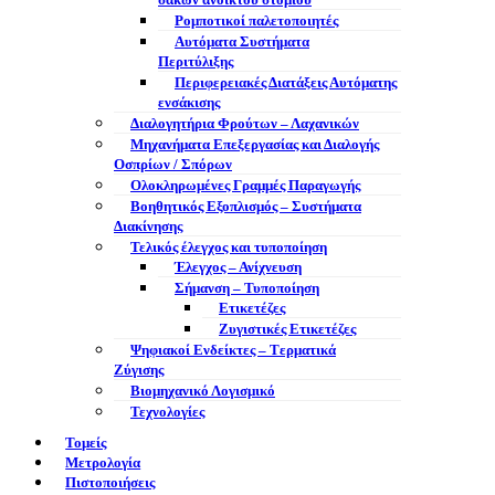
σάκων ανοικτού στομίου
Ρομποτικοί παλετοποιητές
Αυτόματα Συστήματα
Περιτύλιξης
Περιφερειακές Διατάξεις Αυτόματης
ενσάκισης
Διαλογητήρια Φρούτων – Λαχανικών
Μηχανήματα Επεξεργασίας και Διαλογής
Οσπρίων / Σπόρων
Ολοκληρωμένες Γραμμές Παραγωγής
Βοηθητικός Εξοπλισμός – Συστήματα
Διακίνησης
Τελικός έλεγχος και τυποποίηση
Έλεγχος – Ανίχνευση
Σήμανση – Τυποποίηση
Ετικετέζες
Ζυγιστικές Ετικετέζες
Ψηφιακοί Ενδείκτες – Tερματικά
Ζύγισης
Βιομηχανικό Λογισμικό
Τεχνολογίες
Τομείς
Μετρολογία
Πιστοποιήσεις