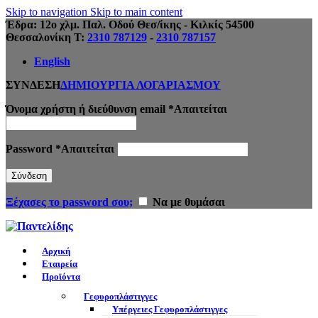
Skip to navigation
Skip to main content
Έδρα: 12ο χλμ. Παλ. Οδού Θεσ/ίκης - Κιλκίς 54500
Θεσσαλονίκη Τ:
2310 787129
-
2310 787157
English
ΣΥΝΔΕΣΗ
ΔΗΜΙΟΥΡΓΙΑ ΛΟΓΑΡΙΑΣΜΟΥ
Όνομα χρήστη ή διεύθυνση email
*
Απαιτείται
Password
*
Απαιτείται
Σύνδεση
Ξέχασες το password σου;
Να με θυμάσαι
Αρχική
Εταιρεία
Προϊόντα
Γεφυροπλάστιγγες
Υπέργειες Γεφυροπλάστιγγες