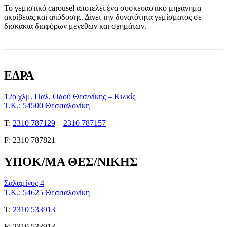
Το γεμιστικό carousel αποτελεί ένα συσκευαστικό μηχάνημα
ακρίβειας και απόδοσης. Δίνει την δυνατότητα γεμίσματος σε
δισκάκια διαφόρων μεγεθών και σχημάτων.
ΕΔΡΑ
12ο χλμ. Παλ. Οδού Θεσ/νίκης – Κιλκίς
Τ.Κ.: 54500 Θεσσαλονίκη
Τ:
2310 787129
–
2310 787157
F: 2310 787821
ΥΠΟΚ/ΜΑ ΘΕΣ/ΝΙΚΗΣ
Σαλαμίνος 4
Τ.Κ.: 54625 Θεσσαλονίκη
Τ:
2310 533913
F: 2310 533913