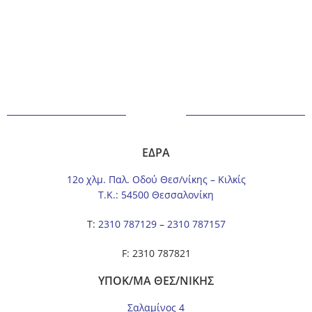
ΕΔΡΑ
12ο χλμ. Παλ. Οδού Θεσ/νίκης – Κιλκίς
Τ.Κ.: 54500 Θεσσαλονίκη
Τ:
2310 787129
–
2310 787157
F: 2310 787821
ΥΠΟΚ/ΜΑ ΘΕΣ/ΝΙΚΗΣ
Σαλαμίνος 4