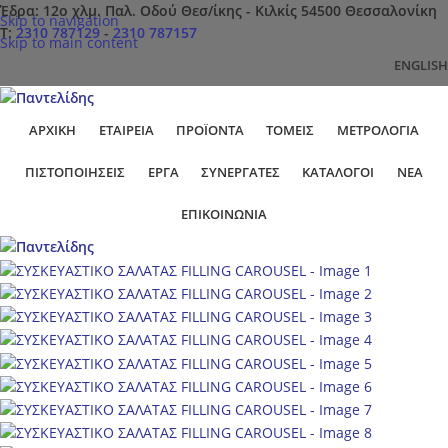
Έδρα: 12ο χλμ. Παλ. Οδού Θεσ/ίκης - Κιλκίς 54500 Θεσσαλονίκη
Skip to navigation
Τ:
2310 787129
-
2310 787157
Skip to main content
ENGLISH
ΑΡΧΙΚΉ
ΕΤΑΙΡΕΊΑ
ΠΡΟΪΌΝΤΑ
ΤΟΜΕΊΣ
ΜΕΤΡΟΛΟΓΊΑ
ΠΙΣΤΟΠΟΙΉΣΕΙΣ
ΕΡΓΑ
ΣΥΝΕΡΓΆΤΕΣ
ΚΑΤΆΛΟΓΟΙ
ΝΈΑ
ΕΠΙΚΟΙΝΩΝΊΑ