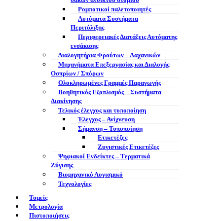
σάκων ανοικτού στομίου
Ρομποτικοί παλετοποιητές
Αυτόματα Συστήματα
Περιτύλιξης
Περιφερειακές Διατάξεις Αυτόματης
ενσάκισης
Διαλογητήρια Φρούτων – Λαχανικών
Μηχανήματα Επεξεργασίας και Διαλογής
Οσπρίων / Σπόρων
Ολοκληρωμένες Γραμμές Παραγωγής
Βοηθητικός Εξοπλισμός – Συστήματα
Διακίνησης
Τελικός έλεγχος και τυποποίηση
Έλεγχος – Ανίχνευση
Σήμανση – Τυποποίηση
Ετικετέζες
Ζυγιστικές Ετικετέζες
Ψηφιακοί Ενδείκτες – Tερματικά
Ζύγισης
Βιομηχανικό Λογισμικό
Τεχνολογίες
Τομείς
Μετρολογία
Πιστοποιήσεις