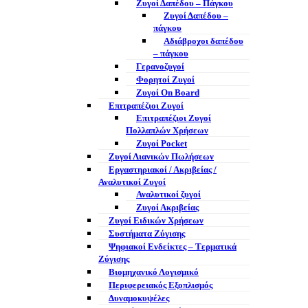
Ζυγοί Δαπέδου – Πάγκου
Ζυγοί Δαπέδου –
πάγκου
Αδιάβροχοι δαπέδου
– πάγκου
Γερανοζυγοί
Φορητοί Ζυγοί
Ζυγοί On Board
Επιτραπέζιοι Ζυγοί
Επιτραπέζιοι Ζυγοί
Πολλαπλών Χρήσεων
Ζυγοί Pocket
Ζυγοί Λιανικών Πωλήσεων
Εργαστηριακοί / Ακριβείας /
Αναλυτικοί Ζυγοί
Αναλυτικοί ζυγοί
Ζυγοί Ακριβείας
Ζυγοί Ειδικών Χρήσεων
Συστήματα Ζύγισης
Ψηφιακοί Ενδείκτες – Tερματικά
Ζύγισης
Βιομηχανικό Λογισμικό
Περιφερειακός Εξοπλισμός
Δυναμοκυψέλες