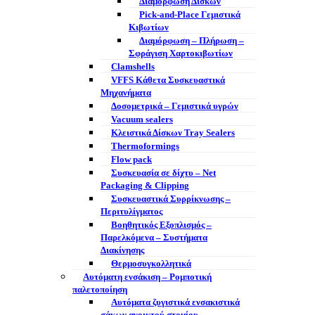
Διαμόρφωση Δίσκων
Pick-and-Place Γεμιστικά
Κιβωτίων
Διαμόρφωση – Πλήρωση –
Σφράγιση Χαρτοκιβωτίων
Clamshells
VFFS Κάθετα Συσκευαστικά
Μηχανήματα
Δοσομετρικά – Γεμιστικά υγρών
Vacuum sealers
Κλειστικά Δίσκων Tray Sealers
Thermoformings
Flow pack
Συσκευασία σε δίχτυ – Net
Packaging & Clipping
Συσκευαστικά Συρρίκνωσης –
Περιτυλίγματος
Βοηθητικός Εξοπλισμός –
Παρελκόμενα – Συστήματα
Διακίνησης
Θερμοσυγκολλητικά
Αυτόματη ενσάκιση – Ρομποτική
παλετοποίηση
Αυτόματα ζυγιστικά ενσακιστικά