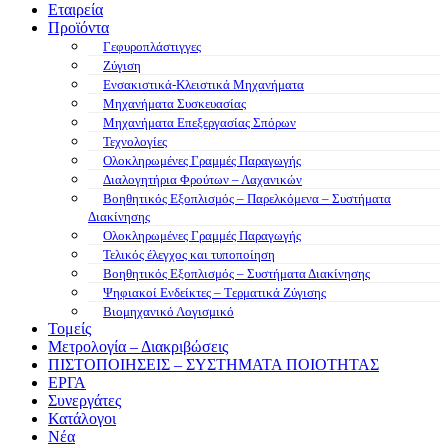
Εταιρεία
Προϊόντα
Γεφυροπλάστιγγες
Ζύγιση
Ενσακιστικά-Κλειστικά Μηχανήματα
Μηχανήματα Συσκευασίας
Μηχανήματα Επεξεργασίας Σπόρων
Τεχνολογίες
Ολοκληρωμένες Γραμμές Παραγωγής
Διαλογητήρια Φρούτων – Λαχανικών
Βοηθητικός Εξοπλισμός – Παρελκόμενα – Συστήματα
Διακίνησης
Ολοκληρωμένες Γραμμές Παραγωγής
Τελικός έλεγχος και τυποποίηση
Βοηθητικός Εξοπλισμός – Συστήματα Διακίνησης
Ψηφιακοί Ενδείκτες – Tερματικά Ζύγισης
Βιομηχανικό Λογισμικό
Τομείς
Μετρολογία – Διακριβώσεις
ΠΙΣΤΟΠΟΙΗΣΕΙΣ – ΣΥΣΤΗΜΑΤΑ ΠΟΙΟΤΗΤΑΣ
ΕΡΓΑ
Συνεργάτες
Κατάλογοι
Νέα