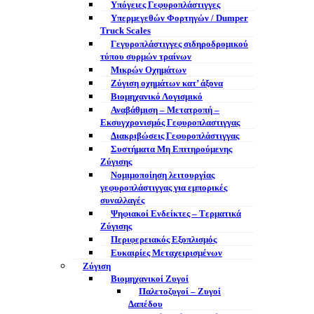
Υπόγειες Γεφυροπλάστιγγες
Υπερμεγεθών Φορτηγών / Dumper
Truck Scales
Γεγυροπλάστιγγες σιδηροδρομικού
τύπου συρμών τραίνων
Μικρών Οχημάτων
Ζύγιση οχημάτων κατ’ άξονα
Βιομηχανικό Λογισμικό
Αναβάθμιση – Μετατροπή –
Εκσυγχρονισμός Γεφυροπλαστιγγας
Διακριβώσεις Γεφυροπλάστιγγας
Συστήματα Μη Επιτηρούμενης
Ζύγισης
Νομιμοποίηση λειτουργίας
γεφυροπλάστιγγας για εμπορικές
συναλλαγές
Ψηφιακοί Ενδείκτες – Tερματικά
Ζύγισης
Περιφερειακός Εξοπλισμός
Ευκαιρίες Μεταχειρισμένων
Ζύγιση
Βιομηχανικοί Ζυγοί
Παλετοζυγοί – Ζυγοί
Δαπέδου