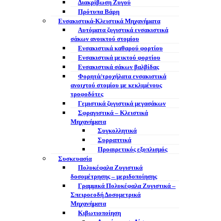
Διακρίβωση Ζυγού
Πρότυπα Βάρη
Ενσακιστικά-Κλειστικά Μηχανήματα
Αυτόματα ζυγιστικά ενσακιστικά
σάκων ανοικτού στομίου
Ενσακιστικά καθαρού φορτίου
Ενσακιστικά μεικτού φορτίου
Eνσακιστικά σάκων βαλβίδας
Φορητά/τροχήλατα ενσακιστικά
ανοιχτού στομίου με κεκλιμένους
τροφοδότες
Γεμιστικά ζυγιστικά μεγασάκων
Σφραγιστικά – Κλειστικά
Μηχανήματα
Συγκολλητικά
Συρραπτικά
Προαιρετικός εξοπλισμός
Συσκευασία
Πολυκέφαλα Ζυγιστικά
δοσομέτρησης – μεριδοποίησης
Γραμμικά Πολυκέφαλα Ζυγιστικά –
Σπειροεοδή Δοσομετρικά
Μηχανήματα
Κιβωτιοποίηση