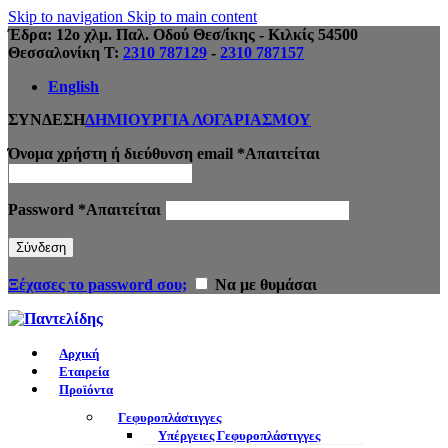
Skip to navigation
Skip to main content
Έδρα: 12ο χλμ. Παλ. Οδού Θεσ/ίκης - Κιλκίς 54500
Θεσσαλονίκη Τ:
2310 787129
-
2310 787157
English
ΣΥΝΔΕΣΗ
ΔΗΜΙΟΥΡΓΙΑ ΛΟΓΑΡΙΑΣΜΟΥ
Όνομα χρήστη ή διεύθυνση email
*
Απαιτείται
Password
*
Απαιτείται
Σύνδεση
Ξέχασες το password σου;
Να με θυμάσαι
Αρχική
Εταιρεία
Προϊόντα
Γεφυροπλάστιγγες
Υπέργειες Γεφυροπλάστιγγες