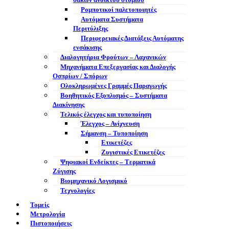
σάκων ανοικτού στομίου
Ρομποτικοί παλετοποιητές
Αυτόματα Συστήματα
Περιτύλιξης
Περιφερειακές Διατάξεις Αυτόματης
ενσάκισης
Διαλογητήρια Φρούτων – Λαχανικών
Μηχανήματα Επεξεργασίας και Διαλογής
Οσπρίων / Σπόρων
Ολοκληρωμένες Γραμμές Παραγωγής
Βοηθητικός Εξοπλισμός – Συστήματα
Διακίνησης
Τελικός έλεγχος και τυποποίηση
Έλεγχος – Ανίχνευση
Σήμανση – Τυποποίηση
Ετικετέζες
Ζυγιστικές Ετικετέζες
Ψηφιακοί Ενδείκτες – Tερματικά
Ζύγισης
Βιομηχανικό Λογισμικό
Τεχνολογίες
Τομείς
Μετρολογία
Πιστοποιήσεις