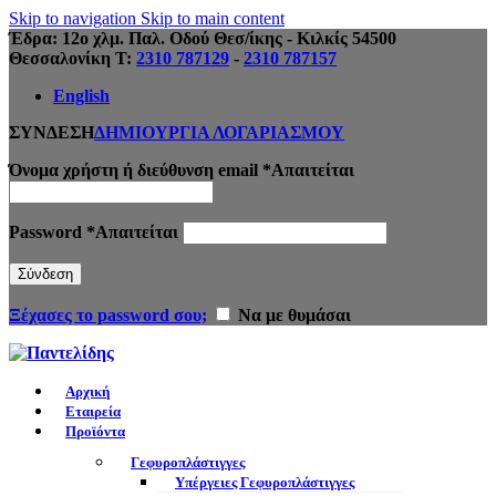
Skip to navigation
Skip to main content
Έδρα: 12ο χλμ. Παλ. Οδού Θεσ/ίκης - Κιλκίς 54500
Θεσσαλονίκη Τ:
2310 787129
-
2310 787157
English
ΣΥΝΔΕΣΗ
ΔΗΜΙΟΥΡΓΙΑ ΛΟΓΑΡΙΑΣΜΟΥ
Όνομα χρήστη ή διεύθυνση email
*
Απαιτείται
Password
*
Απαιτείται
Σύνδεση
Ξέχασες το password σου;
Να με θυμάσαι
Αρχική
Εταιρεία
Προϊόντα
Γεφυροπλάστιγγες
Υπέργειες Γεφυροπλάστιγγες