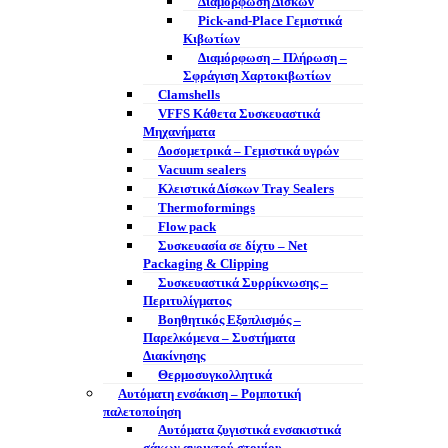
Διαμόρφωση Δίσκων
Pick-and-Place Γεμιστικά
Κιβωτίων
Διαμόρφωση – Πλήρωση –
Σφράγιση Χαρτοκιβωτίων
Clamshells
VFFS Κάθετα Συσκευαστικά
Μηχανήματα
Δοσομετρικά – Γεμιστικά υγρών
Vacuum sealers
Κλειστικά Δίσκων Tray Sealers
Thermoformings
Flow pack
Συσκευασία σε δίχτυ – Net
Packaging & Clipping
Συσκευαστικά Συρρίκνωσης –
Περιτυλίγματος
Βοηθητικός Εξοπλισμός –
Παρελκόμενα – Συστήματα
Διακίνησης
Θερμοσυγκολλητικά
Αυτόματη ενσάκιση – Ρομποτική
παλετοποίηση
Αυτόματα ζυγιστικά ενσακιστικά