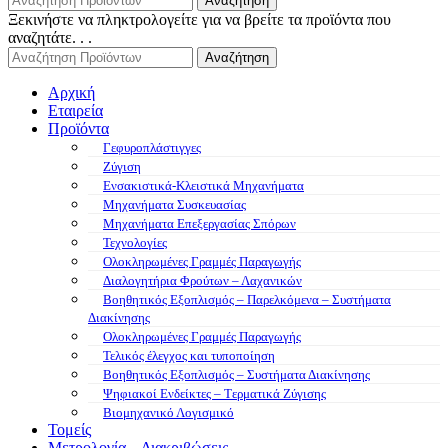
Αναζήτηση
Ξεκινήστε να πληκτρολογείτε για να βρείτε τα προϊόντα που
αναζητάτε. . .
Αναζήτηση
Αρχική
Εταιρεία
Προϊόντα
Γεφυροπλάστιγγες
Ζύγιση
Ενσακιστικά-Κλειστικά Μηχανήματα
Μηχανήματα Συσκευασίας
Μηχανήματα Επεξεργασίας Σπόρων
Τεχνολογίες
Ολοκληρωμένες Γραμμές Παραγωγής
Διαλογητήρια Φρούτων – Λαχανικών
Βοηθητικός Εξοπλισμός – Παρελκόμενα – Συστήματα
Διακίνησης
Ολοκληρωμένες Γραμμές Παραγωγής
Τελικός έλεγχος και τυποποίηση
Βοηθητικός Εξοπλισμός – Συστήματα Διακίνησης
Ψηφιακοί Ενδείκτες – Tερματικά Ζύγισης
Βιομηχανικό Λογισμικό
Τομείς
Μετρολογία – Διακριβώσεις