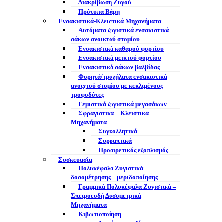
Διακρίβωση Ζυγού
Πρότυπα Βάρη
Ενσακιστικά-Κλειστικά Μηχανήματα
Αυτόματα ζυγιστικά ενσακιστικά
σάκων ανοικτού στομίου
Ενσακιστικά καθαρού φορτίου
Ενσακιστικά μεικτού φορτίου
Eνσακιστικά σάκων βαλβίδας
Φορητά/τροχήλατα ενσακιστικά
ανοιχτού στομίου με κεκλιμένους
τροφοδότες
Γεμιστικά ζυγιστικά μεγασάκων
Σφραγιστικά – Κλειστικά
Μηχανήματα
Συγκολλητικά
Συρραπτικά
Προαιρετικός εξοπλισμός
Συσκευασία
Πολυκέφαλα Ζυγιστικά
δοσομέτρησης – μεριδοποίησης
Γραμμικά Πολυκέφαλα Ζυγιστικά –
Σπειροεοδή Δοσομετρικά
Μηχανήματα
Κιβωτιοποίηση