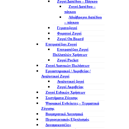
Ζυγοί Δαπέδου – Πάγκου
Ζυγοί Δαπέδου –
πάγκου
Αδιάβροχοι δαπέδου
– πάγκου
Γερανοζυγοί
Φορητοί Ζυγοί
Ζυγοί On Board
Επιτραπέζιοι Ζυγοί
Επιτραπέζιοι Ζυγοί
Πολλαπλών Χρήσεων
Ζυγοί Pocket
Ζυγοί Λιανικών Πωλήσεων
Εργαστηριακοί / Ακριβείας /
Αναλυτικοί Ζυγοί
Αναλυτικοί ζυγοί
Ζυγοί Ακριβείας
Ζυγοί Ειδικών Χρήσεων
Συστήματα Ζύγισης
Ψηφιακοί Ενδείκτες – Tερματικά
Ζύγισης
Βιομηχανικό Λογισμικό
Περιφερειακός Εξοπλισμός
Δυναμοκυψέλες