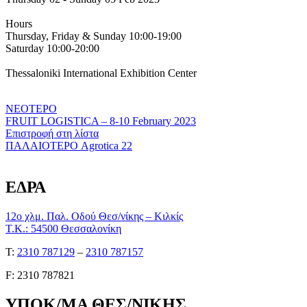
Hours
Thursday, Friday & Sunday 10:00-19:00
Saturday 10:00-20:00
Thessaloniki International Exhibition Center
ΝΕΟΤΕΡΟ
FRUIT LOGISTICA – 8-10 February 2023
Επιστροφή στη λίστα
ΠΑΛΑΙΟΤΕΡΟ
Agrotica 22
ΕΔΡΑ
12ο χλμ. Παλ. Οδού Θεσ/νίκης – Κιλκίς
Τ.Κ.: 54500 Θεσσαλονίκη
Τ:
2310 787129
–
2310 787157
F: 2310 787821
ΥΠΟΚ/ΜΑ ΘΕΣ/ΝΙΚΗΣ