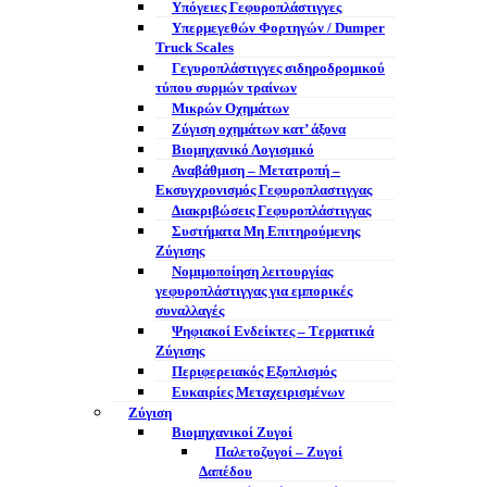
Υπόγειες Γεφυροπλάστιγγες
Υπερμεγεθών Φορτηγών / Dumper
Truck Scales
Γεγυροπλάστιγγες σιδηροδρομικού
τύπου συρμών τραίνων
Μικρών Οχημάτων
Ζύγιση οχημάτων κατ’ άξονα
Βιομηχανικό Λογισμικό
Αναβάθμιση – Μετατροπή –
Εκσυγχρονισμός Γεφυροπλαστιγγας
Διακριβώσεις Γεφυροπλάστιγγας
Συστήματα Μη Επιτηρούμενης
Ζύγισης
Νομιμοποίηση λειτουργίας
γεφυροπλάστιγγας για εμπορικές
συναλλαγές
Ψηφιακοί Ενδείκτες – Tερματικά
Ζύγισης
Περιφερειακός Εξοπλισμός
Ευκαιρίες Μεταχειρισμένων
Ζύγιση
Βιομηχανικοί Ζυγοί
Παλετοζυγοί – Ζυγοί
Δαπέδου