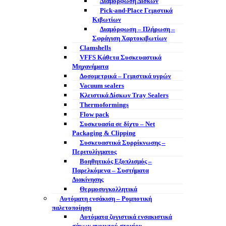
Διαμόρφωση Δίσκων
Pick-and-Place Γεμιστικά
Κιβωτίων
Διαμόρφωση – Πλήρωση –
Σφράγιση Χαρτοκιβωτίων
Clamshells
VFFS Κάθετα Συσκευαστικά
Μηχανήματα
Δοσομετρικά – Γεμιστικά υγρών
Vacuum sealers
Κλειστικά Δίσκων Tray Sealers
Thermoformings
Flow pack
Συσκευασία σε δίχτυ – Net
Packaging & Clipping
Συσκευαστικά Συρρίκνωσης –
Περιτυλίγματος
Βοηθητικός Εξοπλισμός –
Παρελκόμενα – Συστήματα
Διακίνησης
Θερμοσυγκολλητικά
Αυτόματη ενσάκιση – Ρομποτική
παλετοποίηση
Αυτόματα ζυγιστικά ενσακιστικά