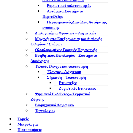
σάκων ανοικτού στομίου
Ρομποτικοί παλετοποιητές
Αυτόματα Συστήματα
Περιτύλιξης
Περιφερειακές Διατάξεις Αυτόματης
ενσάκισης
Διαλογητήρια Φρούτων – Λαχανικών
Μηχανήματα Επεξεργασίας και Διαλογής
Οσπρίων / Σπόρων
Ολοκληρωμένες Γραμμές Παραγωγής
Βοηθητικός Εξοπλισμός – Συστήματα
Διακίνησης
Τελικός έλεγχος και τυποποίηση
Έλεγχος – Ανίχνευση
Σήμανση – Τυποποίηση
Ετικετέζες
Ζυγιστικές Ετικετέζες
Ψηφιακοί Ενδείκτες – Tερματικά
Ζύγισης
Βιομηχανικό Λογισμικό
Τεχνολογίες
Τομείς
Μετρολογία
Πιστοποιήσεις