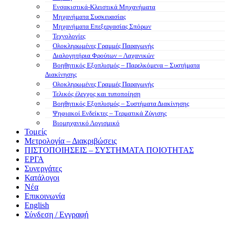
Ενσακιστικά-Κλειστικά Μηχανήματα
Μηχανήματα Συσκευασίας
Μηχανήματα Επεξεργασίας Σπόρων
Τεχνολογίες
Ολοκληρωμένες Γραμμές Παραγωγής
Διαλογητήρια Φρούτων – Λαχανικών
Βοηθητικός Εξοπλισμός – Παρελκόμενα – Συστήματα
Διακίνησης
Ολοκληρωμένες Γραμμές Παραγωγής
Τελικός έλεγχος και τυποποίηση
Βοηθητικός Εξοπλισμός – Συστήματα Διακίνησης
Ψηφιακοί Ενδείκτες – Tερματικά Ζύγισης
Βιομηχανικό Λογισμικό
Τομείς
Μετρολογία – Διακριβώσεις
ΠΙΣΤΟΠΟΙΗΣΕΙΣ – ΣΥΣΤΗΜΑΤΑ ΠΟΙΟΤΗΤΑΣ
ΕΡΓΑ
Συνεργάτες
Κατάλογοι
Νέα
Επικοινωνία
English
Σύνδεση / Εγγραφή