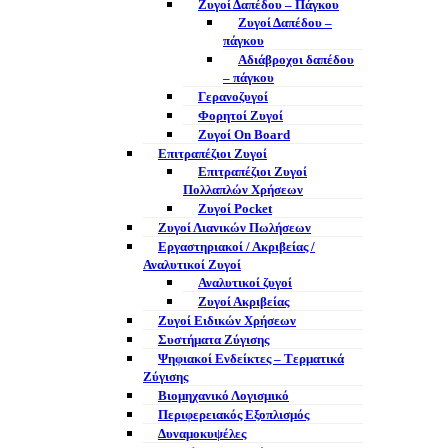
Ζυγοί Δαπέδου – Πάγκου
Ζυγοί Δαπέδου –
πάγκου
Αδιάβροχοι δαπέδου
– πάγκου
Γερανοζυγοί
Φορητοί Ζυγοί
Ζυγοί On Board
Επιτραπέζιοι Ζυγοί
Επιτραπέζιοι Ζυγοί
Πολλαπλών Χρήσεων
Ζυγοί Pocket
Ζυγοί Λιανικών Πωλήσεων
Εργαστηριακοί / Ακριβείας /
Αναλυτικοί Ζυγοί
Αναλυτικοί ζυγοί
Ζυγοί Ακριβείας
Ζυγοί Ειδικών Χρήσεων
Συστήματα Ζύγισης
Ψηφιακοί Ενδείκτες – Tερματικά
Ζύγισης
Βιομηχανικό Λογισμικό
Περιφερειακός Εξοπλισμός
Δυναμοκυψέλες