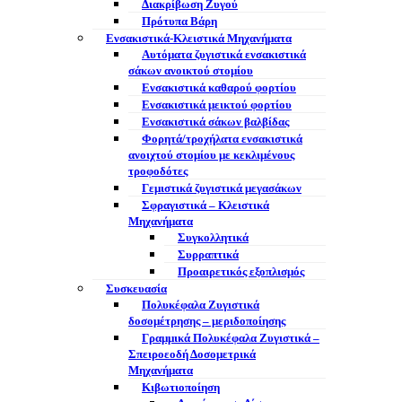
Διακρίβωση Ζυγού
Πρότυπα Βάρη
Ενσακιστικά-Κλειστικά Μηχανήματα
Αυτόματα ζυγιστικά ενσακιστικά
σάκων ανοικτού στομίου
Ενσακιστικά καθαρού φορτίου
Ενσακιστικά μεικτού φορτίου
Eνσακιστικά σάκων βαλβίδας
Φορητά/τροχήλατα ενσακιστικά
ανοιχτού στομίου με κεκλιμένους
τροφοδότες
Γεμιστικά ζυγιστικά μεγασάκων
Σφραγιστικά – Κλειστικά
Μηχανήματα
Συγκολλητικά
Συρραπτικά
Προαιρετικός εξοπλισμός
Συσκευασία
Πολυκέφαλα Ζυγιστικά
δοσομέτρησης – μεριδοποίησης
Γραμμικά Πολυκέφαλα Ζυγιστικά –
Σπειροεοδή Δοσομετρικά
Μηχανήματα
Κιβωτιοποίηση