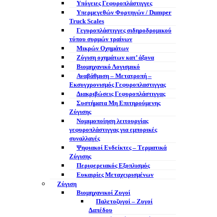
Υπόγειες Γεφυροπλάστιγγες
Υπερμεγεθών Φορτηγών / Dumper
Truck Scales
Γεγυροπλάστιγγες σιδηροδρομικού
τύπου συρμών τραίνων
Μικρών Οχημάτων
Ζύγιση οχημάτων κατ’ άξονα
Βιομηχανικό Λογισμικό
Αναβάθμιση – Μετατροπή –
Εκσυγχρονισμός Γεφυροπλαστιγγας
Διακριβώσεις Γεφυροπλάστιγγας
Συστήματα Μη Επιτηρούμενης
Ζύγισης
Νομιμοποίηση λειτουργίας
γεφυροπλάστιγγας για εμπορικές
συναλλαγές
Ψηφιακοί Ενδείκτες – Tερματικά
Ζύγισης
Περιφερειακός Εξοπλισμός
Ευκαιρίες Μεταχειρισμένων
Ζύγιση
Βιομηχανικοί Ζυγοί
Παλετοζυγοί – Ζυγοί
Δαπέδου