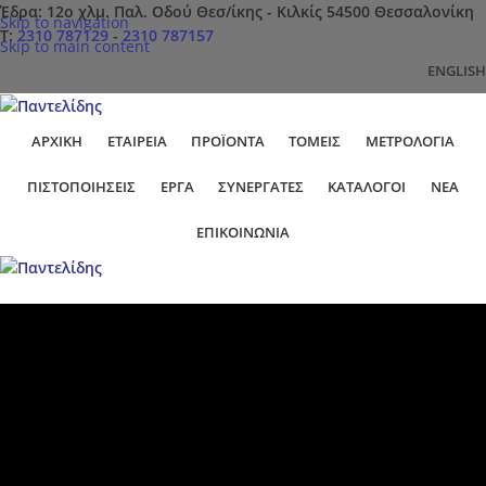
Έδρα: 12ο χλμ. Παλ. Οδού Θεσ/ίκης - Κιλκίς 54500 Θεσσαλονίκη
Skip to navigation
Τ:
2310 787129
-
2310 787157
Skip to main content
ENGLISH
ΑΡΧΙΚΉ
ΕΤΑΙΡΕΊΑ
ΠΡΟΪΌΝΤΑ
ΤΟΜΕΊΣ
ΜΕΤΡΟΛΟΓΊΑ
ΠΙΣΤΟΠΟΙΉΣΕΙΣ
ΕΡΓΑ
ΣΥΝΕΡΓΆΤΕΣ
ΚΑΤΆΛΟΓΟΙ
ΝΈΑ
ΕΠΙΚΟΙΝΩΝΊΑ
Αρχική
ΤΕΡΝΑ Ενεργειακή
ΤΕΡΝΑ Ενεργειακή