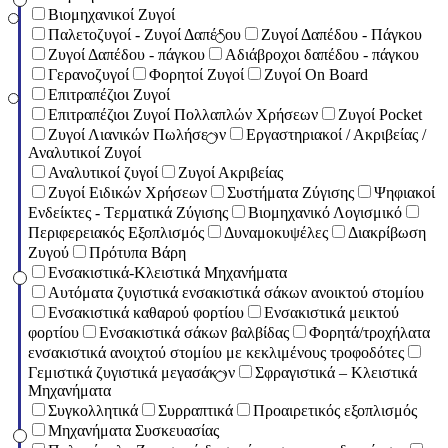
Βιομηχανικοί Ζυγοί
Παλετοζυγοί - Ζυγοί Δαπέδου
Ζυγοί Δαπέδου - Πάγκου
Ζυγοί Δαπέδου - πάγκου
Αδιάβροχοι δαπέδου - πάγκου
Γερανοζυγοί
Φορητοί Ζυγοί
Ζυγοί On Board
Επιτραπέζιοι Ζυγοί
Επιτραπέζιοι Ζυγοί Πολλαπλών Χρήσεων
Ζυγοί Pocket
Ζυγοί Λιανικών Πωλήσεων
Εργαστηριακοί / Ακριβείας /
Αναλυτικοί Ζυγοί
Αναλυτικοί ζυγοί
Ζυγοί Ακριβείας
Ζυγοί Ειδικών Χρήσεων
Συστήματα Ζύγισης
Ψηφιακοί
Ενδείκτες - Tερματικά Ζύγισης
Βιομηχανικό Λογισμικό
Περιφερειακός Εξοπλισμός
Δυναμοκυψέλες
Διακρίβωση
Ζυγού
Πρότυπα Βάρη
Ενσακιστικά-Κλειστικά Μηχανήματα
Αυτόματα ζυγιστικά ενσακιστικά σάκων ανοικτού στομίου
Ενσακιστικά καθαρού φορτίου
Ενσακιστικά μεικτού
φορτίου
Eνσακιστικά σάκων βαλβίδας
Φορητά/τροχήλατα
ενσακιστικά ανοιχτού στομίου με κεκλιμένους τροφοδότες
Γεμιστικά ζυγιστικά μεγασάκων
Σφραγιστικά – Κλειστικά
Μηχανήματα
Συγκολλητικά
Συρραπτικά
Προαιρετικός εξοπλισμός
Μηχανήματα Συσκευασίας