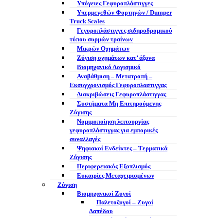
Υπόγειες Γεφυροπλάστιγγες
Υπερμεγεθών Φορτηγών / Dumper
Truck Scales
Γεγυροπλάστιγγες σιδηροδρομικού
τύπου συρμών τραίνων
Μικρών Οχημάτων
Ζύγιση οχημάτων κατ’ άξονα
Βιομηχανικό Λογισμικό
Αναβάθμιση – Μετατροπή –
Εκσυγχρονισμός Γεφυροπλαστιγγας
Διακριβώσεις Γεφυροπλάστιγγας
Συστήματα Μη Επιτηρούμενης
Ζύγισης
Νομιμοποίηση λειτουργίας
γεφυροπλάστιγγας για εμπορικές
συναλλαγές
Ψηφιακοί Ενδείκτες – Tερματικά
Ζύγισης
Περιφερειακός Εξοπλισμός
Ευκαιρίες Μεταχειρισμένων
Ζύγιση
Βιομηχανικοί Ζυγοί
Παλετοζυγοί – Ζυγοί
Δαπέδου