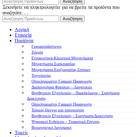
Αναζήτηση
Ξεκινήστε να πληκτρολογείτε για να βρείτε τα προϊόντα που
αναζητάτε. . .
Αναζήτηση
Αρχική
Εταιρεία
Προϊόντα
Γεφυροπλάστιγγες
Ζύγιση
Ενσακιστικά-Κλειστικά Μηχανήματα
Μηχανήματα Συσκευασίας
Μηχανήματα Επεξεργασίας Σπόρων
Τεχνολογίες
Ολοκληρωμένες Γραμμές Παραγωγής
Διαλογητήρια Φρούτων – Λαχανικών
Βοηθητικός Εξοπλισμός – Παρελκόμενα – Συστήματα
Διακίνησης
Ολοκληρωμένες Γραμμές Παραγωγής
Τελικός έλεγχος και τυποποίηση
Βοηθητικός Εξοπλισμός – Συστήματα Διακίνησης
Ψηφιακοί Ενδείκτες – Tερματικά Ζύγισης
Βιομηχανικό Λογισμικό
Τομείς