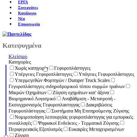
ΕΡΓΑ
Συνεργάτες
Κατάλογοι
Νέα
Επικοινωνία
Κατεψυγμένα
Κλείσιμο
Κατηγορίες
Χωρίς κατηγορία
Γεφυροπλάστιγγες
Υπέργειες Γεφυροπλάστιγγες
Υπόγειες Γεφυροπλάστιγγες
Υπερμεγεθών Φορτηγών / Dumper Truck Scales
Γεγυροπλάστιγγες σιδηροδρομικού τύπου συρμών τραίνων
Μικρών Οχημάτων
Ζύγιση οχημάτων κατ' άξονα
Βιομηχανικό Λογισμικό
Αναβάθμιση - Μετατροπή -
Εκσυγχρονισμός Γεφυροπλαστιγγας
Διακριβώσεις
Γεφυροπλάστιγγας
Συστήματα Μη Επιτηρούμενης Ζύγισης
Νομιμοποίηση λειτουργίας γεφυροπλάστιγγας για εμπορικές
συναλλαγές
Ψηφιακοί Ενδείκτες - Tερματικά Ζύγισης
Περιφερειακός Εξοπλισμός
Ευκαιρίες Μεταχειρισμένων
Ζύγιση