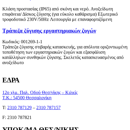
Κλάση προστασίας (ΙΡ65) από σκόνη και νερό. Ανοξείδωτη
επιφάνεια/ Δίσκος ζύγισης (για εύκολο καθάρισμα) Εξωτερικό
τροφοδοτικό 230V/50Hz Λειτουργία με επαναφορτιζόμενη
Τράπεζα ζύγισης εργαστηριακών ζυγών
Κωδικός: 001269-1-1
Τράπεζα ζύγισης στιβαρής κατασκευής, για απόλυτα οριζοντιωμένη
τοποθέτηση των εργαστηριακών ζυγών και εξασφάλιση
κατάλληλων συνθηκών ζύγισης. Σκελετός κατασκευασμένος από
ανοξείδωτο
ΕΔΡΑ
12ο χλμ. Παλ. Οδού Θεσ/νίκης – Κιλκίς
Τ.Κ.: 54500 Θεσσαλονίκη
Τ:
2310 787129
–
2310 787157
F: 2310 787821
ΥΠΟΚ/ΜΑ ΘΕΣ/ΝΙΚΗΣ