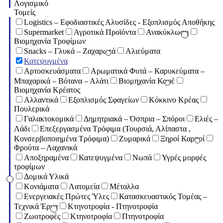
Λογισμικό
Τομείς
Logistics – Εφοδιαστικές Αλυσίδες - Εξοπλισμός Αποθήκης
Supermarket
Αγροτικά Προϊόντα
Ανακύκλωση
Βιομηχανία Τροφίμων
Snacks – Γλυκά – Ζαχαρωτά
Αλιεύματα
Κατεψυγμένα
Αρτοσκευάσματα
Αρωματικά Φυτά – Καρυκεύματα –
Μπαχαρικά – Βότανα – Αλάτι
Βιομηχανία Καφέ
Βιομηχανία Κρέατος
Αλλαντικά
Εξοπλισμός Σφαγείων
Κόκκινο Κρέας
Πουλερικά
Γαλακτοκομικά
Δημητριακά – Όσπρια – Σπόροι
Ελιές –
Λάδι
Επεξεργασμένα Τρόφιμα (Τουρσιά, Αλίπαστα ,
Κονσερβοποιημένα Τρόφιμα)
Ζυμαρικά
Ξηροί Καρποί
Φρούτα – Λαχανικά
Αποξηραμένα
Κατεψυγμένα
Νωπά
Υγρές μορφές
τροφίμων
Δομικά Υλικά
Κονιάματα
Λατομεία
Μέταλλα
Ενεργειακές Πρώτες Ύλες
Κατασκευαστικός Τομέας –
Τεχνικά Έργα
Κτηνοτροφία - Πτηνοτροφία
Ζωοτροφές
Κτηνοτροφία
Πτηνοτροφία