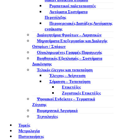
σάκων ανοικτού στομίου
Ρομποτικοί παλετοποιητές
Αυτόματα Συστήματα
Περιτύλιξης
Περιφερειακές Διατάξεις Αυτόματης
ενσάκισης
Διαλογητήρια Φρούτων – Λαχανικών
Μηχανήματα Επεξεργασίας και Διαλογής
Οσπρίων / Σπόρων
Ολοκληρωμένες Γραμμές Παραγωγής
Βοηθητικός Εξοπλισμός – Συστήματα
Διακίνησης
Τελικός έλεγχος και τυποποίηση
Έλεγχος – Ανίχνευση
Σήμανση – Τυποποίηση
Ετικετέζες
Ζυγιστικές Ετικετέζες
Ψηφιακοί Ενδείκτες – Tερματικά
Ζύγισης
Βιομηχανικό Λογισμικό
Τεχνολογίες
Τομείς
Μετρολογία
Πιστοποιήσεις