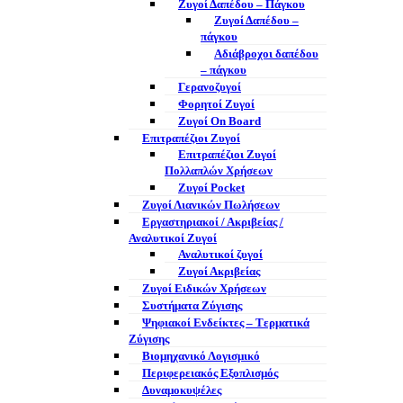
Ζυγοί Δαπέδου – Πάγκου
Ζυγοί Δαπέδου –
πάγκου
Αδιάβροχοι δαπέδου
– πάγκου
Γερανοζυγοί
Φορητοί Ζυγοί
Ζυγοί On Board
Επιτραπέζιοι Ζυγοί
Επιτραπέζιοι Ζυγοί
Πολλαπλών Χρήσεων
Ζυγοί Pocket
Ζυγοί Λιανικών Πωλήσεων
Εργαστηριακοί / Ακριβείας /
Αναλυτικοί Ζυγοί
Αναλυτικοί ζυγοί
Ζυγοί Ακριβείας
Ζυγοί Ειδικών Χρήσεων
Συστήματα Ζύγισης
Ψηφιακοί Ενδείκτες – Tερματικά
Ζύγισης
Βιομηχανικό Λογισμικό
Περιφερειακός Εξοπλισμός
Δυναμοκυψέλες