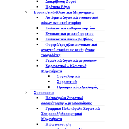
Διακρίβωση Ζυγού
Πρότυπα Βάρη
Ενσακιστικά-Κλειστικά Μηχανήματα
Αυτόματα ζυγιστικά ενσακιστικά
σάκων ανοικτού στομίου
Ενσακιστικά καθαρού φορτίου
Ενσακιστικά μεικτού φορτίου
Eνσακιστικά σάκων βαλβίδας
Φορητά/τροχήλατα ενσακιστικά
ανοιχτού στομίου με κεκλιμένους
τροφοδότες
Γεμιστικά ζυγιστικά μεγασάκων
Σφραγιστικά – Κλειστικά
Μηχανήματα
Συγκολλητικά
Συρραπτικά
Προαιρετικός εξοπλισμός
Συσκευασία
Πολυκέφαλα Ζυγιστικά
δοσομέτρησης – μεριδοποίησης
Γραμμικά Πολυκέφαλα Ζυγιστικά –
Σπειροεοδή Δοσομετρικά
Μηχανήματα
Κιβωτιοποίηση