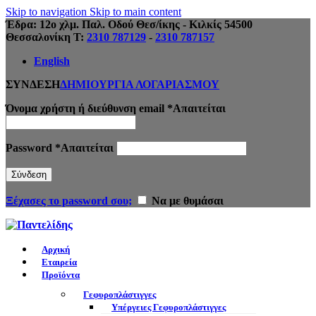
Skip to navigation
Skip to main content
Έδρα: 12ο χλμ. Παλ. Οδού Θεσ/ίκης - Κιλκίς 54500
Θεσσαλονίκη Τ:
2310 787129
-
2310 787157
English
ΣΥΝΔΕΣΗ
ΔΗΜΙΟΥΡΓΙΑ ΛΟΓΑΡΙΑΣΜΟΥ
Όνομα χρήστη ή διεύθυνση email
*
Απαιτείται
Password
*
Απαιτείται
Σύνδεση
Ξέχασες το password σου;
Να με θυμάσαι
Αρχική
Εταιρεία
Προϊόντα
Γεφυροπλάστιγγες
Υπέργειες Γεφυροπλάστιγγες