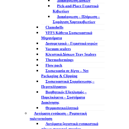
Διαμόρφωση Δίσκων
Pick-and-Place Γεμιστικά
Κιβωτίων
Διαμόρφωση – Πλήρωση –
Σφράγιση Χαρτοκιβωτίων
Clamshells
VFFS Κάθετα Συσκευαστικά
Μηχανήματα
Δοσομετρικά – Γεμιστικά υγρών
Vacuum sealers
Κλειστικά Δίσκων Tray Sealers
Thermoformings
Flow pack
Συσκευασία σε δίχτυ – Net
Packaging & Clipping
Συσκευαστικά Συρρίκνωσης –
Περιτυλίγματος
Βοηθητικός Εξοπλισμός –
Παρελκόμενα – Συστήματα
Διακίνησης
Θερμοσυγκολλητικά
Αυτόματη ενσάκιση – Ρομποτική
παλετοποίηση
Αυτόματα ζυγιστικά ενσακιστικά