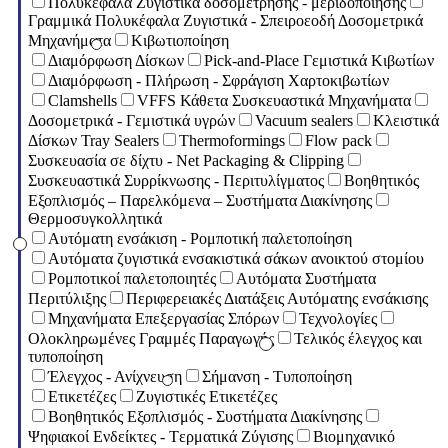
Πολυκέφαλα Ζυγιστικά δοσομέτρησης - μεριδοποίησης
Γραμμικά Πολυκέφαλα Ζυγιστικά - Σπειροεοδή Δοσομετρικά
Μηχανήματα
Κιβωτιοποίηση
Διαμόρφωση Δίσκων
Pick-and-Place Γεμιστικά Κιβωτίων
Διαμόρφωση - Πλήρωση - Σφράγιση Χαρτοκιβωτίων
Clamshells
VFFS Κάθετα Συσκευαστικά Μηχανήματα
Δοσομετρικά - Γεμιστικά υγρών
Vacuum sealers
Κλειστικά
Δίσκων Tray Sealers
Thermoformings
Flow pack
Συσκευασία σε δίχτυ - Net Packaging & Clipping
Συσκευαστικά Συρρίκνωσης - Περιτυλίγματος
Βοηθητικός
Εξοπλισμός – Παρελκόμενα – Συστήματα Διακίνησης
Θερμοσυγκολλητικά
Αυτόματη ενσάκιση - Ρομποτική παλετοποίηση
Αυτόματα ζυγιστικά ενσακιστικά σάκων ανοικτού στομίου
Ρομποτικοί παλετοποιητές
Αυτόματα Συστήματα
Περιτύλιξης
Περιφερειακές Διατάξεις Αυτόματης ενσάκισης
Μηχανήματα Επεξεργασίας Σπόρων
Τεχνολογίες
Ολοκληρωμένες Γραμμές Παραγωγής
Τελικός έλεγχος και
τυποποίηση
Έλεγχος - Ανίχνευση
Σήμανση - Τυποποίηση
Ετικετέζες
Ζυγιστικές Ετικετέζες
Βοηθητικός Εξοπλισμός - Συστήματα Διακίνησης
Ψηφιακοί Ενδείκτες - Tερματικά Ζύγισης
Βιομηχανικό