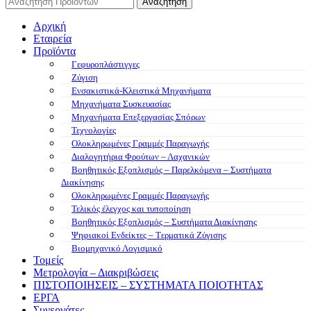
Αναζήτηση
Αρχική
Εταιρεία
Προϊόντα
Γεφυροπλάστιγγες
Ζύγιση
Ενσακιστικά-Κλειστικά Μηχανήματα
Μηχανήματα Συσκευασίας
Μηχανήματα Επεξεργασίας Σπόρων
Τεχνολογίες
Ολοκληρωμένες Γραμμές Παραγωγής
Διαλογητήρια Φρούτων – Λαχανικών
Βοηθητικός Εξοπλισμός – Παρελκόμενα – Συστήματα
Διακίνησης
Ολοκληρωμένες Γραμμές Παραγωγής
Τελικός έλεγχος και τυποποίηση
Βοηθητικός Εξοπλισμός – Συστήματα Διακίνησης
Ψηφιακοί Ενδείκτες – Tερματικά Ζύγισης
Βιομηχανικό Λογισμικό
Τομείς
Μετρολογία – Διακριβώσεις
ΠΙΣΤΟΠΟΙΗΣΕΙΣ – ΣΥΣΤΗΜΑΤΑ ΠΟΙΟΤΗΤΑΣ
ΕΡΓΑ
Συνεργάτες