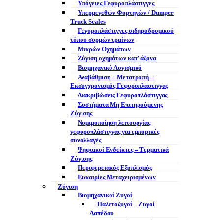
Υπόγειες Γεφυροπλάστιγγες
Υπερμεγεθών Φορτηγών / Dumper
Truck Scales
Γεγυροπλάστιγγες σιδηροδρομικού
τύπου συρμών τραίνων
Μικρών Οχημάτων
Ζύγιση οχημάτων κατ’ άξονα
Βιομηχανικό Λογισμικό
Αναβάθμιση – Μετατροπή –
Εκσυγχρονισμός Γεφυροπλαστιγγας
Διακριβώσεις Γεφυροπλάστιγγας
Συστήματα Μη Επιτηρούμενης
Ζύγισης
Νομιμοποίηση λειτουργίας
γεφυροπλάστιγγας για εμπορικές
συναλλαγές
Ψηφιακοί Ενδείκτες – Tερματικά
Ζύγισης
Περιφερειακός Εξοπλισμός
Ευκαιρίες Μεταχειρισμένων
Ζύγιση
Βιομηχανικοί Ζυγοί
Παλετοζυγοί – Ζυγοί
Δαπέδου