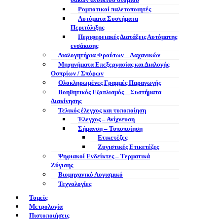
σάκων ανοικτού στομίου
Ρομποτικοί παλετοποιητές
Αυτόματα Συστήματα
Περιτύλιξης
Περιφερειακές Διατάξεις Αυτόματης
ενσάκισης
Διαλογητήρια Φρούτων – Λαχανικών
Μηχανήματα Επεξεργασίας και Διαλογής
Οσπρίων / Σπόρων
Ολοκληρωμένες Γραμμές Παραγωγής
Βοηθητικός Εξοπλισμός – Συστήματα
Διακίνησης
Τελικός έλεγχος και τυποποίηση
Έλεγχος – Ανίχνευση
Σήμανση – Τυποποίηση
Ετικετέζες
Ζυγιστικές Ετικετέζες
Ψηφιακοί Ενδείκτες – Tερματικά
Ζύγισης
Βιομηχανικό Λογισμικό
Τεχνολογίες
Τομείς
Μετρολογία
Πιστοποιήσεις