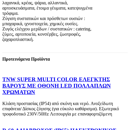
λαχανικά, κρέας, ψάρια, αλλαντικά,
αρτοσκευάσματα, έτοιμα γέυματα, κατεψυγμένα
τρόφιμα.
Ζύγιση συστατικών και πρόσθετων ουσιών :
μπαχαρικά, ιχνοστοιχεία, χημικές ουσίες.
Ζυγός ελέγχου μερίδων / συστατικών : catering,
ζύμες, αρτοποιεία, κονσέρβες, ζωοτροφές,
ζαχαροπλαστική.
Προτεινόμενα Προϊόντα
TNW SUPER MULTI COLOR ΕΛΕΓΚΤΗΣ
ΒΑΡΟΥΣ ΜΕ ΟΘΟΝΗ LED ΠΟΛΛΑΠΛΩΝ
ΧΡΩΜΑΤΩΝ
Κλάση προστασίας (ΙΡ54) από σκόνη και νερό. Ανοξείδωτη
επιφάνεια/ Δίσκος ζύγισης (για εύκολο καθάρισμα). Εξωτερικό
τροφοδοτικό 230V/50Hz Λειτουργία με επαναφορτιζόμενη