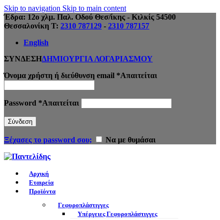
Skip to navigation
Skip to main content
Έδρα: 12ο χλμ. Παλ. Οδού Θεσ/ίκης - Κιλκίς 54500
Θεσσαλονίκη Τ:
2310 787129
-
2310 787157
English
ΣΥΝΔΕΣΗ
ΔΗΜΙΟΥΡΓΙΑ ΛΟΓΑΡΙΑΣΜΟΥ
Όνομα χρήστη ή διεύθυνση email
*
Απαιτείται
Password
*
Απαιτείται
Σύνδεση
Ξέχασες το password σου;
Να με θυμάσαι
Αρχική
Εταιρεία
Προϊόντα
Γεφυροπλάστιγγες
Υπέργειες Γεφυροπλάστιγγες