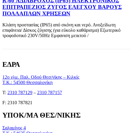
R-60 ΑΔΙΑΒΡΟΧΟΣ (ΙΡ65) HΛΕΚΤΡΟΝΙΚΟΣ
ΕΠΙΤΡΑΠΕΖΙΟΣ ΖΥΓΟΣ ΕΛΕΓΧΟΥ ΒΑΡΟΥΣ
ΠΟΛΛΑΠΛΩΝ ΧΡΗΣΕΩΝ
Κλάση προστασίας (ΙΡ65) από σκόνη και νερό. Ανοξείδωτη
επιφάνεια/ Δίσκος ζύγισης (για εύκολο καθάρισμα) Εξωτερικό
τροφοδοτικό 230V/50Hz Εμφανιση μεικτού /
ΕΔΡΑ
12ο χλμ. Παλ. Οδού Θεσ/νίκης – Κιλκίς
Τ.Κ.: 54500 Θεσσαλονίκη
Τ:
2310 787129
–
2310 787157
F: 2310 787821
ΥΠΟΚ/ΜΑ ΘΕΣ/ΝΙΚΗΣ
Σαλαμίνος 4