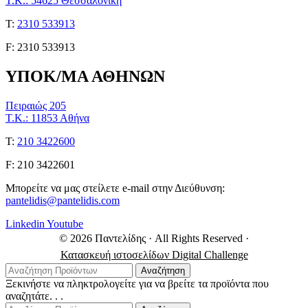
Τ.Κ.: 54625 Θεσσαλονίκη
Τ:
2310 533913
F: 2310 533913
ΥΠΟΚ/ΜΑ ΑΘΗΝΩΝ
Πειραιώς 205
Τ.Κ.: 11853 Αθήνα
Τ:
210 3422600
F: 210 3422601
Μπορείτε να μας στείλετε e-mail στην Διεύθυνση:
pantelidis@pantelidis.com
Linkedin
Youtube
© 2026 Παντελίδης
· All Rights Reserved
·
Κατασκευή ιστοσελίδων Digital Challenge
Αναζήτηση
Ξεκινήστε να πληκτρολογείτε για να βρείτε τα προϊόντα που
αναζητάτε. . .