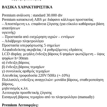
ΒΑΣΙΚΑ ΧΑΡΑΚΤΗΡΙΣΤΙΚΑ
Premium ανάλυση : standard 30.000 div
Premium κατασκευή ABS με διάφανο κάλλυμα προστασίας
– Αποσπόμενη s.s. επιφάνεια ζύγισης (για εύκολο καθάρισμα βάση
απαιτήσεων
υγιεινής)
– Προστασία από εισχώρηση υγρών – εντόμων
– Αδιάβροχο πληκτρολόγιο
Προστασία υπερφόρτωσης 5 σημείων
Αλφαδοδείκτης ακριβείας / 4 ρυθμιζόμενες εδράσεις
LCD display, μεγάλη ένδειξη βάρους 6 ψηφίων φωτιζόμενη – ύψος
ψηφίων h=30mm
α) ένδειξη βάρους
β) ένδειξη βάρους τεμαχίων
γ) συνολικός αριθμός τεμαχίων
Απευθείας τροφοδοσία 220V/50Hz (+-10%)
Πολλαπλές ενδείξεις αναγγελιών: μονάδα βάρους, σταθεροποίηση
βάρους,
μηδενισμός κ.λπ.
Λειτουργία προσθετικής ζύγισης
Εισαγωγή βάρους τεμαχίου από το πληκτρολόγιο (manually)
Premium Λειτουργίες: