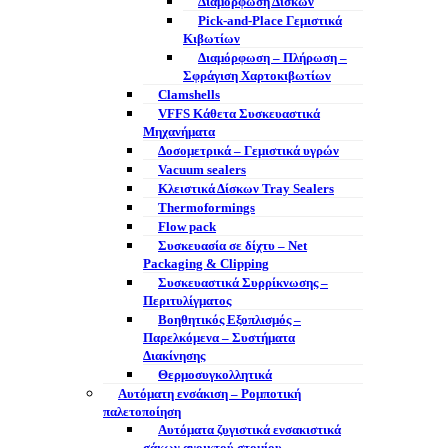
Διαμόρφωση Δίσκων
Pick-and-Place Γεμιστικά
Κιβωτίων
Διαμόρφωση – Πλήρωση –
Σφράγιση Χαρτοκιβωτίων
Clamshells
VFFS Κάθετα Συσκευαστικά
Μηχανήματα
Δοσομετρικά – Γεμιστικά υγρών
Vacuum sealers
Κλειστικά Δίσκων Tray Sealers
Thermoformings
Flow pack
Συσκευασία σε δίχτυ – Net
Packaging & Clipping
Συσκευαστικά Συρρίκνωσης –
Περιτυλίγματος
Βοηθητικός Εξοπλισμός –
Παρελκόμενα – Συστήματα
Διακίνησης
Θερμοσυγκολλητικά
Αυτόματη ενσάκιση – Ρομποτική
παλετοποίηση
Αυτόματα ζυγιστικά ενσακιστικά