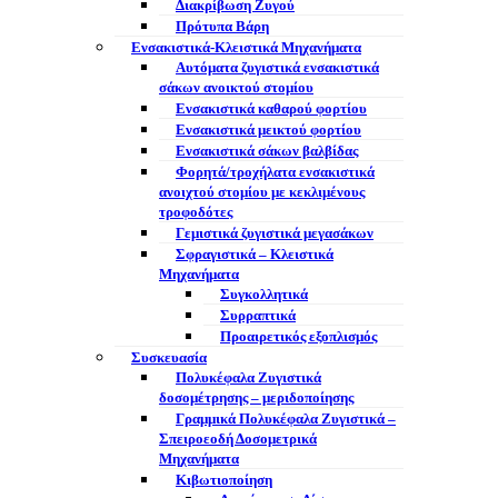
Διακρίβωση Ζυγού
Πρότυπα Βάρη
Ενσακιστικά-Κλειστικά Μηχανήματα
Αυτόματα ζυγιστικά ενσακιστικά
σάκων ανοικτού στομίου
Ενσακιστικά καθαρού φορτίου
Ενσακιστικά μεικτού φορτίου
Eνσακιστικά σάκων βαλβίδας
Φορητά/τροχήλατα ενσακιστικά
ανοιχτού στομίου με κεκλιμένους
τροφοδότες
Γεμιστικά ζυγιστικά μεγασάκων
Σφραγιστικά – Κλειστικά
Μηχανήματα
Συγκολλητικά
Συρραπτικά
Προαιρετικός εξοπλισμός
Συσκευασία
Πολυκέφαλα Ζυγιστικά
δοσομέτρησης – μεριδοποίησης
Γραμμικά Πολυκέφαλα Ζυγιστικά –
Σπειροεοδή Δοσομετρικά
Μηχανήματα
Κιβωτιοποίηση