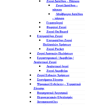
Ζυγοί Δαπέδου – Πάγκου
Ζυγοί Δαπέδου –
πάγκου
Αδιάβροχοι δαπέδου
– πάγκου
Γερανοζυγοί
Φορητοί Ζυγοί
Ζυγοί On Board
Επιτραπέζιοι Ζυγοί
Επιτραπέζιοι Ζυγοί
Πολλαπλών Χρήσεων
Ζυγοί Pocket
Ζυγοί Λιανικών Πωλήσεων
Εργαστηριακοί / Ακριβείας /
Αναλυτικοί Ζυγοί
Αναλυτικοί ζυγοί
Ζυγοί Ακριβείας
Ζυγοί Ειδικών Χρήσεων
Συστήματα Ζύγισης
Ψηφιακοί Ενδείκτες – Tερματικά
Ζύγισης
Βιομηχανικό Λογισμικό
Περιφερειακός Εξοπλισμός
Δυναμοκυψέλες