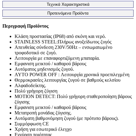
Τεχνικά Χαρακτηριστικά
Προτεινόμενα Προϊόντα
Περιγραφή Προϊόντος
Κλάση προστασίας (ΙΡ68) από σκόνη και νερό.
STAINLESS STEEL:Πλήρως ανοξείδωτος ζυγός
Απευθείας σύνδεση 230V/50Hz – ενσωματωμένο
τροφοδοτικό σε ζυγό.
Λειτουργία με επαναφορτιζόμενη μπαταρία.
Εμφανιση μεικτού / καθαρού βάρους
Αυτόματος μηδενισμός ζυγού.
AYTO POWER OFF : Λειτουργία χρονικά προεπιλεγμένη
Θερμοκρασίες λειτουργίας ζυγού σε βαθμούς κελσίου
Αλφαδοδείκτης.
Πολύ γρήγορη ζύγιση
MOTION DETECΤ: Πολύ γρήγορη σταθεροποίηση βάρους
ζύγισης
Εμφανιση μεικτού / καθαρού βάρους
Μετατροπή μονάδας ζύγισης.
Αυτόματη βαθμονόμηση ζυγού (με πρότυπο βάρους).
Συμμόρφωση CE
Χρήση για εσωτερικό έλεγχο
Εγγύηση ποιότητας