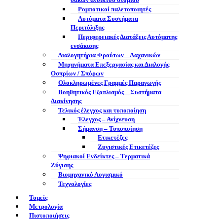
σάκων ανοικτού στομίου
Ρομποτικοί παλετοποιητές
Αυτόματα Συστήματα
Περιτύλιξης
Περιφερειακές Διατάξεις Αυτόματης
ενσάκισης
Διαλογητήρια Φρούτων – Λαχανικών
Μηχανήματα Επεξεργασίας και Διαλογής
Οσπρίων / Σπόρων
Ολοκληρωμένες Γραμμές Παραγωγής
Βοηθητικός Εξοπλισμός – Συστήματα
Διακίνησης
Τελικός έλεγχος και τυποποίηση
Έλεγχος – Ανίχνευση
Σήμανση – Τυποποίηση
Ετικετέζες
Ζυγιστικές Ετικετέζες
Ψηφιακοί Ενδείκτες – Tερματικά
Ζύγισης
Βιομηχανικό Λογισμικό
Τεχνολογίες
Τομείς
Μετρολογία
Πιστοποιήσεις