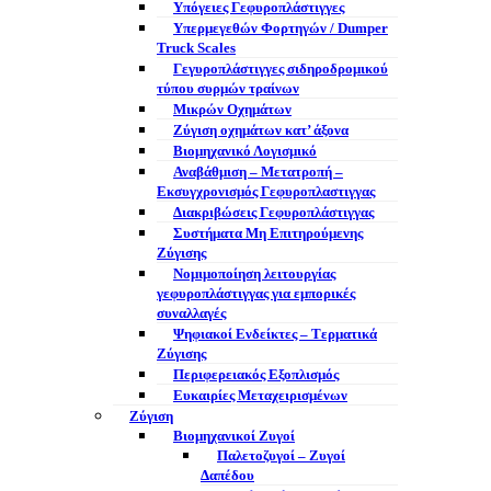
Υπόγειες Γεφυροπλάστιγγες
Υπερμεγεθών Φορτηγών / Dumper
Truck Scales
Γεγυροπλάστιγγες σιδηροδρομικού
τύπου συρμών τραίνων
Μικρών Οχημάτων
Ζύγιση οχημάτων κατ’ άξονα
Βιομηχανικό Λογισμικό
Αναβάθμιση – Μετατροπή –
Εκσυγχρονισμός Γεφυροπλαστιγγας
Διακριβώσεις Γεφυροπλάστιγγας
Συστήματα Μη Επιτηρούμενης
Ζύγισης
Νομιμοποίηση λειτουργίας
γεφυροπλάστιγγας για εμπορικές
συναλλαγές
Ψηφιακοί Ενδείκτες – Tερματικά
Ζύγισης
Περιφερειακός Εξοπλισμός
Ευκαιρίες Μεταχειρισμένων
Ζύγιση
Βιομηχανικοί Ζυγοί
Παλετοζυγοί – Ζυγοί
Δαπέδου