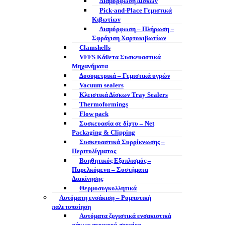
Διαμόρφωση Δίσκων
Pick-and-Place Γεμιστικά
Κιβωτίων
Διαμόρφωση – Πλήρωση –
Σφράγιση Χαρτοκιβωτίων
Clamshells
VFFS Κάθετα Συσκευαστικά
Μηχανήματα
Δοσομετρικά – Γεμιστικά υγρών
Vacuum sealers
Κλειστικά Δίσκων Tray Sealers
Thermoformings
Flow pack
Συσκευασία σε δίχτυ – Net
Packaging & Clipping
Συσκευαστικά Συρρίκνωσης –
Περιτυλίγματος
Βοηθητικός Εξοπλισμός –
Παρελκόμενα – Συστήματα
Διακίνησης
Θερμοσυγκολλητικά
Αυτόματη ενσάκιση – Ρομποτική
παλετοποίηση
Αυτόματα ζυγιστικά ενσακιστικά