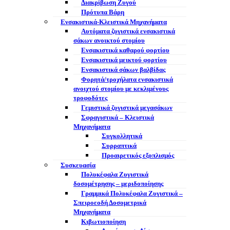
Διακρίβωση Ζυγού
Πρότυπα Βάρη
Ενσακιστικά-Κλειστικά Μηχανήματα
Αυτόματα ζυγιστικά ενσακιστικά
σάκων ανοικτού στομίου
Ενσακιστικά καθαρού φορτίου
Ενσακιστικά μεικτού φορτίου
Eνσακιστικά σάκων βαλβίδας
Φορητά/τροχήλατα ενσακιστικά
ανοιχτού στομίου με κεκλιμένους
τροφοδότες
Γεμιστικά ζυγιστικά μεγασάκων
Σφραγιστικά – Κλειστικά
Μηχανήματα
Συγκολλητικά
Συρραπτικά
Προαιρετικός εξοπλισμός
Συσκευασία
Πολυκέφαλα Ζυγιστικά
δοσομέτρησης – μεριδοποίησης
Γραμμικά Πολυκέφαλα Ζυγιστικά –
Σπειροεοδή Δοσομετρικά
Μηχανήματα
Κιβωτιοποίηση