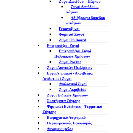
Ζυγοί Δαπέδου – Πάγκου
Ζυγοί Δαπέδου –
πάγκου
Αδιάβροχοι δαπέδου
– πάγκου
Γερανοζυγοί
Φορητοί Ζυγοί
Ζυγοί On Board
Επιτραπέζιοι Ζυγοί
Επιτραπέζιοι Ζυγοί
Πολλαπλών Χρήσεων
Ζυγοί Pocket
Ζυγοί Λιανικών Πωλήσεων
Εργαστηριακοί / Ακριβείας /
Αναλυτικοί Ζυγοί
Αναλυτικοί ζυγοί
Ζυγοί Ακριβείας
Ζυγοί Ειδικών Χρήσεων
Συστήματα Ζύγισης
Ψηφιακοί Ενδείκτες – Tερματικά
Ζύγισης
Βιομηχανικό Λογισμικό
Περιφερειακός Εξοπλισμός
Δυναμοκυψέλες