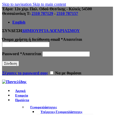
Skip to navigation
Skip to main content
Έδρα: 12ο χλμ. Παλ. Οδού Θεσ/ίκης - Κιλκίς 54500
Θεσσαλονίκη Τ:
2310 787129
-
2310 787157
English
ΣΥΝΔΕΣΗ
ΔΗΜΙΟΥΡΓΙΑ ΛΟΓΑΡΙΑΣΜΟΥ
Όνομα χρήστη ή διεύθυνση email
*
Απαιτείται
Password
*
Απαιτείται
Σύνδεση
Ξέχασες το password σου;
Να με θυμάσαι
Αρχική
Εταιρεία
Προϊόντα
Γεφυροπλάστιγγες
Υπέργειες Γεφυροπλάστιγγες