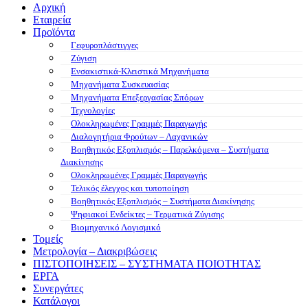
Αρχική
Εταιρεία
Προϊόντα
Γεφυροπλάστιγγες
Ζύγιση
Ενσακιστικά-Κλειστικά Μηχανήματα
Μηχανήματα Συσκευασίας
Μηχανήματα Επεξεργασίας Σπόρων
Τεχνολογίες
Ολοκληρωμένες Γραμμές Παραγωγής
Διαλογητήρια Φρούτων – Λαχανικών
Βοηθητικός Εξοπλισμός – Παρελκόμενα – Συστήματα
Διακίνησης
Ολοκληρωμένες Γραμμές Παραγωγής
Τελικός έλεγχος και τυποποίηση
Βοηθητικός Εξοπλισμός – Συστήματα Διακίνησης
Ψηφιακοί Ενδείκτες – Tερματικά Ζύγισης
Βιομηχανικό Λογισμικό
Τομείς
Μετρολογία – Διακριβώσεις
ΠΙΣΤΟΠΟΙΗΣΕΙΣ – ΣΥΣΤΗΜΑΤΑ ΠΟΙΟΤΗΤΑΣ
ΕΡΓΑ
Συνεργάτες
Κατάλογοι