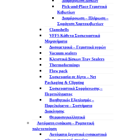
Διαμόρφωση Δίσκων
Pick-and-Place Γεμιστικά
Κιβωτίων
Διαμόρφωση – Πλήρωση –
Σφράγιση Χαρτοκιβωτίων
Clamshells
VFFS Κάθετα Συσκευαστικά
Μηχανήματα
Δοσομετρικά – Γεμιστικά υγρών
Vacuum sealers
Κλειστικά Δίσκων Tray Sealers
Thermoformings
Flow pack
Συσκευασία σε δίχτυ – Net
Packaging & Clipping
Συσκευαστικά Συρρίκνωσης –
Περιτυλίγματος
Βοηθητικός Εξοπλισμός –
Παρελκόμενα – Συστήματα
Διακίνησης
Θερμοσυγκολλητικά
Αυτόματη ενσάκιση – Ρομποτική
παλετοποίηση
Αυτόματα ζυγιστικά ενσακιστικά