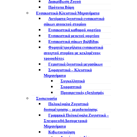
Διακρίβωση Ζυγού
Πρότυπα Βάρη
Ενσακιστικά-Κλειστικά Μηχανήματα
Αυτόματα ζυγιστικά ενσακιστικά
σάκων ανοικτού στομίου
Ενσακιστικά καθαρού φορτίου
Ενσακιστικά μεικτού φορτίου
Eνσακιστικά σάκων βαλβίδας
Φορητά/τροχήλατα ενσακιστικά
ανοιχτού στομίου με κεκλιμένους
τροφοδότες
Γεμιστικά ζυγιστικά μεγασάκων
Σφραγιστικά – Κλειστικά
Μηχανήματα
Συγκολλητικά
Συρραπτικά
Προαιρετικός εξοπλισμός
Συσκευασία
Πολυκέφαλα Ζυγιστικά
δοσομέτρησης – μεριδοποίησης
Γραμμικά Πολυκέφαλα Ζυγιστικά –
Σπειροεοδή Δοσομετρικά
Μηχανήματα
Κιβωτιοποίηση