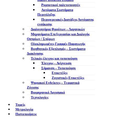
σάκων ανοικτού στομίου
Ρομποτικοί παλετοποιητές
Αυτόματα Συστήματα
Περιτύλιξης
Περιφερειακές Διατάξεις Αυτόματης
ενσάκισης
Διαλογητήρια Φρούτων – Λαχανικών
Μηχανήματα Επεξεργασίας και Διαλογής
Οσπρίων / Σπόρων
Ολοκληρωμένες Γραμμές Παραγωγής
Βοηθητικός Εξοπλισμός – Συστήματα
Διακίνησης
Τελικός έλεγχος και τυποποίηση
Έλεγχος – Ανίχνευση
Σήμανση – Τυποποίηση
Ετικετέζες
Ζυγιστικές Ετικετέζες
Ψηφιακοί Ενδείκτες – Tερματικά
Ζύγισης
Βιομηχανικό Λογισμικό
Τεχνολογίες
Τομείς
Μετρολογία
Πιστοποιήσεις