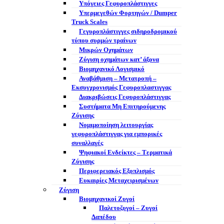
Υπόγειες Γεφυροπλάστιγγες
Υπερμεγεθών Φορτηγών / Dumper
Truck Scales
Γεγυροπλάστιγγες σιδηροδρομικού
τύπου συρμών τραίνων
Μικρών Οχημάτων
Ζύγιση οχημάτων κατ’ άξονα
Βιομηχανικό Λογισμικό
Αναβάθμιση – Μετατροπή –
Εκσυγχρονισμός Γεφυροπλαστιγγας
Διακριβώσεις Γεφυροπλάστιγγας
Συστήματα Μη Επιτηρούμενης
Ζύγισης
Νομιμοποίηση λειτουργίας
γεφυροπλάστιγγας για εμπορικές
συναλλαγές
Ψηφιακοί Ενδείκτες – Tερματικά
Ζύγισης
Περιφερειακός Εξοπλισμός
Ευκαιρίες Μεταχειρισμένων
Ζύγιση
Βιομηχανικοί Ζυγοί
Παλετοζυγοί – Ζυγοί
Δαπέδου