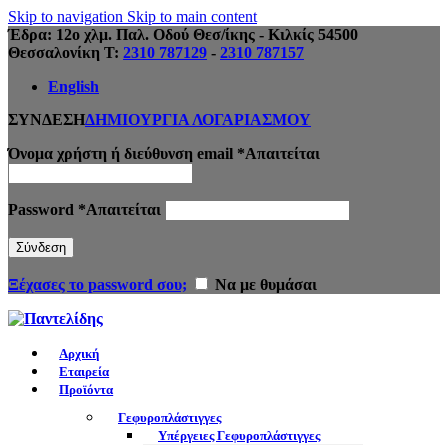
Skip to navigation
Skip to main content
Έδρα: 12ο χλμ. Παλ. Οδού Θεσ/ίκης - Κιλκίς 54500
Θεσσαλονίκη Τ:
2310 787129
-
2310 787157
English
ΣΥΝΔΕΣΗ
ΔΗΜΙΟΥΡΓΙΑ ΛΟΓΑΡΙΑΣΜΟΥ
Όνομα χρήστη ή διεύθυνση email
*
Απαιτείται
Password
*
Απαιτείται
Σύνδεση
Ξέχασες το password σου;
Να με θυμάσαι
Αρχική
Εταιρεία
Προϊόντα
Γεφυροπλάστιγγες
Υπέργειες Γεφυροπλάστιγγες