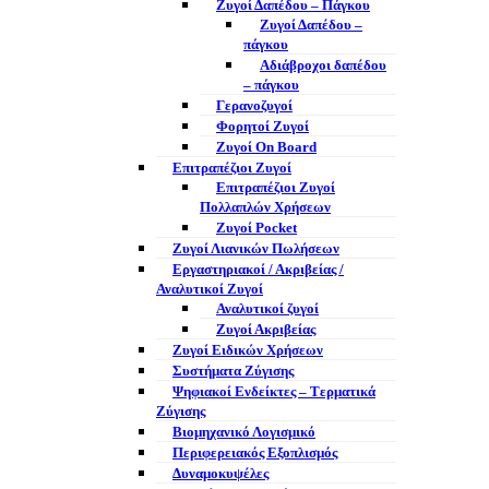
Ζυγοί Δαπέδου – Πάγκου
Ζυγοί Δαπέδου –
πάγκου
Αδιάβροχοι δαπέδου
– πάγκου
Γερανοζυγοί
Φορητοί Ζυγοί
Ζυγοί On Board
Επιτραπέζιοι Ζυγοί
Επιτραπέζιοι Ζυγοί
Πολλαπλών Χρήσεων
Ζυγοί Pocket
Ζυγοί Λιανικών Πωλήσεων
Εργαστηριακοί / Ακριβείας /
Αναλυτικοί Ζυγοί
Αναλυτικοί ζυγοί
Ζυγοί Ακριβείας
Ζυγοί Ειδικών Χρήσεων
Συστήματα Ζύγισης
Ψηφιακοί Ενδείκτες – Tερματικά
Ζύγισης
Βιομηχανικό Λογισμικό
Περιφερειακός Εξοπλισμός
Δυναμοκυψέλες