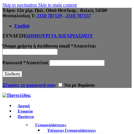
Skip to navigation
Skip to main content
Έδρα: 12ο χλμ. Παλ. Οδού Θεσ/ίκης - Κιλκίς 54500
Θεσσαλονίκη Τ:
2310 787129
-
2310 787157
English
ΣΥΝΔΕΣΗ
ΔΗΜΙΟΥΡΓΙΑ ΛΟΓΑΡΙΑΣΜΟΥ
Όνομα χρήστη ή διεύθυνση email
*
Απαιτείται
Password
*
Απαιτείται
Σύνδεση
Ξέχασες το password σου;
Να με θυμάσαι
Αρχική
Εταιρεία
Προϊόντα
Γεφυροπλάστιγγες
Υπέργειες Γεφυροπλάστιγγες