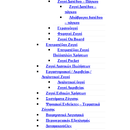
Ζυγοί Δαπέδου – Πάγκου
Ζυγοί Δαπέδου –
πάγκου
Αδιάβροχοι δαπέδου
– πάγκου
Γερανοζυγοί
Φορητοί Ζυγοί
Ζυγοί On Board
Επιτραπέζιοι Ζυγοί
Επιτραπέζιοι Ζυγοί
Πολλαπλών Χρήσεων
Ζυγοί Pocket
Ζυγοί Λιανικών Πωλήσεων
Εργαστηριακοί / Ακριβείας /
Αναλυτικοί Ζυγοί
Αναλυτικοί ζυγοί
Ζυγοί Ακριβείας
Ζυγοί Ειδικών Χρήσεων
Συστήματα Ζύγισης
Ψηφιακοί Ενδείκτες – Tερματικά
Ζύγισης
Βιομηχανικό Λογισμικό
Περιφερειακός Εξοπλισμός
Δυναμοκυψέλες