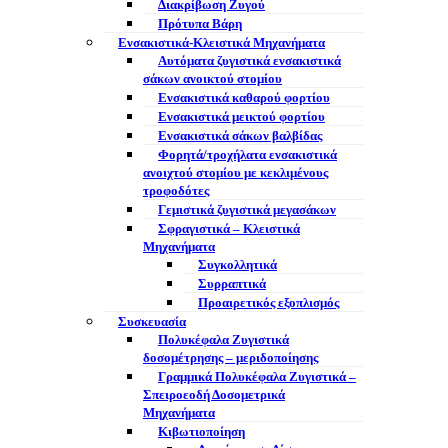
Διακρίβωση Ζυγού
Πρότυπα Βάρη
Ενσακιστικά-Κλειστικά Μηχανήματα
Αυτόματα ζυγιστικά ενσακιστικά
σάκων ανοικτού στομίου
Ενσακιστικά καθαρού φορτίου
Ενσακιστικά μεικτού φορτίου
Eνσακιστικά σάκων βαλβίδας
Φορητά/τροχήλατα ενσακιστικά
ανοιχτού στομίου με κεκλιμένους
τροφοδότες
Γεμιστικά ζυγιστικά μεγασάκων
Σφραγιστικά – Κλειστικά
Μηχανήματα
Συγκολλητικά
Συρραπτικά
Προαιρετικός εξοπλισμός
Συσκευασία
Πολυκέφαλα Ζυγιστικά
δοσομέτρησης – μεριδοποίησης
Γραμμικά Πολυκέφαλα Ζυγιστικά –
Σπειροεοδή Δοσομετρικά
Μηχανήματα
Κιβωτιοποίηση