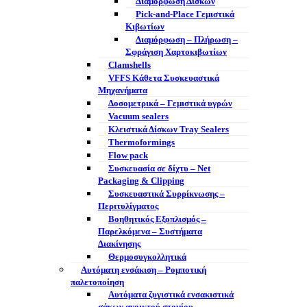
Διαμόρφωση Δίσκων
Pick-and-Place Γεμιστικά
Κιβωτίων
Διαμόρφωση – Πλήρωση –
Σφράγιση Χαρτοκιβωτίων
Clamshells
VFFS Κάθετα Συσκευαστικά
Μηχανήματα
Δοσομετρικά – Γεμιστικά υγρών
Vacuum sealers
Κλειστικά Δίσκων Tray Sealers
Thermoformings
Flow pack
Συσκευασία σε δίχτυ – Net
Packaging & Clipping
Συσκευαστικά Συρρίκνωσης –
Περιτυλίγματος
Βοηθητικός Εξοπλισμός –
Παρελκόμενα – Συστήματα
Διακίνησης
Θερμοσυγκολλητικά
Αυτόματη ενσάκιση – Ρομποτική
παλετοποίηση
Αυτόματα ζυγιστικά ενσακιστικά