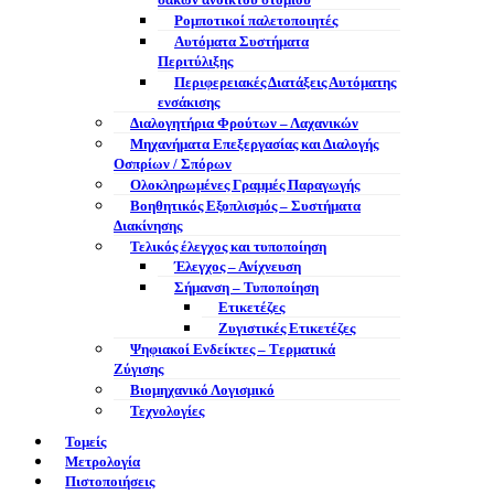
σάκων ανοικτού στομίου
Ρομποτικοί παλετοποιητές
Αυτόματα Συστήματα
Περιτύλιξης
Περιφερειακές Διατάξεις Αυτόματης
ενσάκισης
Διαλογητήρια Φρούτων – Λαχανικών
Μηχανήματα Επεξεργασίας και Διαλογής
Οσπρίων / Σπόρων
Ολοκληρωμένες Γραμμές Παραγωγής
Βοηθητικός Εξοπλισμός – Συστήματα
Διακίνησης
Τελικός έλεγχος και τυποποίηση
Έλεγχος – Ανίχνευση
Σήμανση – Τυποποίηση
Ετικετέζες
Ζυγιστικές Ετικετέζες
Ψηφιακοί Ενδείκτες – Tερματικά
Ζύγισης
Βιομηχανικό Λογισμικό
Τεχνολογίες
Τομείς
Μετρολογία
Πιστοποιήσεις