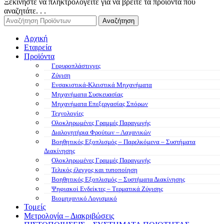
Ξεκινήστε να πληκτρολογείτε για να βρείτε τα προϊόντα που
αναζητάτε. . .
Αναζήτηση
Αρχική
Εταιρεία
Προϊόντα
Γεφυροπλάστιγγες
Ζύγιση
Ενσακιστικά-Κλειστικά Μηχανήματα
Μηχανήματα Συσκευασίας
Μηχανήματα Επεξεργασίας Σπόρων
Τεχνολογίες
Ολοκληρωμένες Γραμμές Παραγωγής
Διαλογητήρια Φρούτων – Λαχανικών
Βοηθητικός Εξοπλισμός – Παρελκόμενα – Συστήματα
Διακίνησης
Ολοκληρωμένες Γραμμές Παραγωγής
Τελικός έλεγχος και τυποποίηση
Βοηθητικός Εξοπλισμός – Συστήματα Διακίνησης
Ψηφιακοί Ενδείκτες – Tερματικά Ζύγισης
Βιομηχανικό Λογισμικό
Τομείς
Μετρολογία – Διακριβώσεις