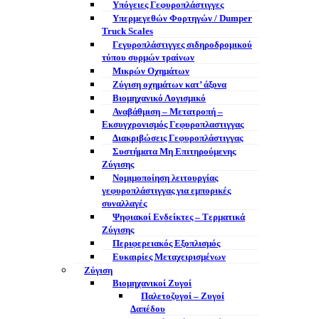
Υπόγειες Γεφυροπλάστιγγες
Υπερμεγεθών Φορτηγών / Dumper
Truck Scales
Γεγυροπλάστιγγες σιδηροδρομικού
τύπου συρμών τραίνων
Μικρών Οχημάτων
Ζύγιση οχημάτων κατ’ άξονα
Βιομηχανικό Λογισμικό
Αναβάθμιση – Μετατροπή –
Εκσυγχρονισμός Γεφυροπλαστιγγας
Διακριβώσεις Γεφυροπλάστιγγας
Συστήματα Μη Επιτηρούμενης
Ζύγισης
Νομιμοποίηση λειτουργίας
γεφυροπλάστιγγας για εμπορικές
συναλλαγές
Ψηφιακοί Ενδείκτες – Tερματικά
Ζύγισης
Περιφερειακός Εξοπλισμός
Ευκαιρίες Μεταχειρισμένων
Ζύγιση
Βιομηχανικοί Ζυγοί
Παλετοζυγοί – Ζυγοί
Δαπέδου