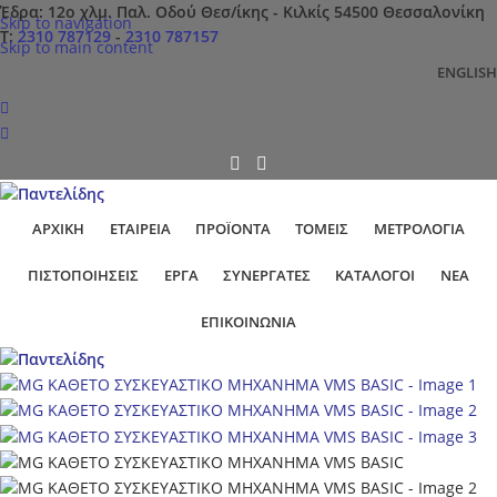
Έδρα: 12ο χλμ. Παλ. Οδού Θεσ/ίκης - Κιλκίς 54500 Θεσσαλονίκη
Skip to navigation
Τ:
2310 787129
-
2310 787157
Skip to main content
ENGLISH
ΑΡΧΙΚΉ
ΕΤΑΙΡΕΊΑ
ΠΡΟΪΌΝΤΑ
ΤΟΜΕΊΣ
ΜΕΤΡΟΛΟΓΊΑ
ΠΙΣΤΟΠΟΙΉΣΕΙΣ
ΕΡΓΑ
ΣΥΝΕΡΓΆΤΕΣ
ΚΑΤΆΛΟΓΟΙ
ΝΈΑ
ΕΠΙΚΟΙΝΩΝΊΑ