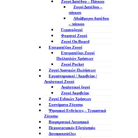
Ζυγοί Δαπέδου – Πάγκου
Ζυγοί Δαπέδου –
πάγκου
Αδιάβροχοι δαπέδου
– πάγκου
Γερανοζυγοί
Φορητοί Ζυγοί
Ζυγοί On Board
Επιτραπέζιοι Ζυγοί
Επιτραπέζιοι Ζυγοί
Πολλαπλών Χρήσεων
Ζυγοί Pocket
Ζυγοί Λιανικών Πωλήσεων
Εργαστηριακοί / Ακριβείας /
Αναλυτικοί Ζυγοί
Αναλυτικοί ζυγοί
Ζυγοί Ακριβείας
Ζυγοί Ειδικών Χρήσεων
Συστήματα Ζύγισης
Ψηφιακοί Ενδείκτες – Tερματικά
Ζύγισης
Βιομηχανικό Λογισμικό
Περιφερειακός Εξοπλισμός
Δυναμοκυψέλες