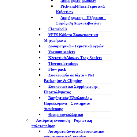
Διαμόρφωση Δίσκων
Pick-and-Place Γεμιστικά
Κιβωτίων
Διαμόρφωση – Πλήρωση –
Σφράγιση Χαρτοκιβωτίων
Clamshells
VFFS Κάθετα Συσκευαστικά
Μηχανήματα
Δοσομετρικά – Γεμιστικά υγρών
Vacuum sealers
Κλειστικά Δίσκων Tray Sealers
Thermoformings
Flow pack
Συσκευασία σε δίχτυ – Net
Packaging & Clipping
Συσκευαστικά Συρρίκνωσης –
Περιτυλίγματος
Βοηθητικός Εξοπλισμός –
Παρελκόμενα – Συστήματα
Διακίνησης
Θερμοσυγκολλητικά
Αυτόματη ενσάκιση – Ρομποτική
παλετοποίηση
Αυτόματα ζυγιστικά ενσακιστικά