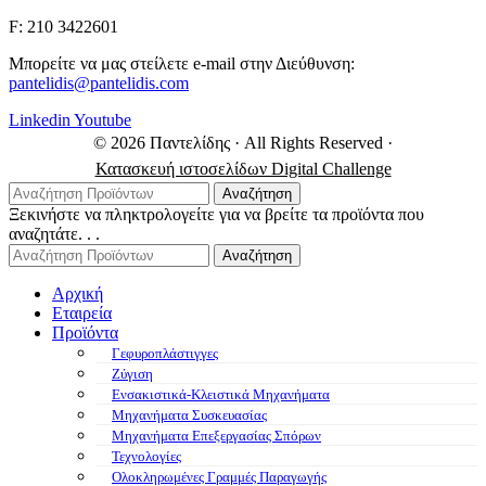
F: 210 3422601
Μπορείτε να μας στείλετε e-mail στην Διεύθυνση:
pantelidis@pantelidis.com
Linkedin
Youtube
© 2026 Παντελίδης
· All Rights Reserved
·
Κατασκευή ιστοσελίδων Digital Challenge
Αναζήτηση
Ξεκινήστε να πληκτρολογείτε για να βρείτε τα προϊόντα που
αναζητάτε. . .
Αναζήτηση
Αρχική
Εταιρεία
Προϊόντα
Γεφυροπλάστιγγες
Ζύγιση
Ενσακιστικά-Κλειστικά Μηχανήματα
Μηχανήματα Συσκευασίας
Μηχανήματα Επεξεργασίας Σπόρων
Τεχνολογίες
Ολοκληρωμένες Γραμμές Παραγωγής