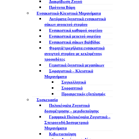
Διακρίβωση Ζυγού
Πρότυπα Βάρη
Ενσακιστικά-Κλειστικά Μηχανήματα
Αυτόματα ζυγιστικά ενσακιστικά
σάκων ανοικτού στομίου
Ενσακιστικά καθαρού φορτίου
Ενσακιστικά μεικτού φορτίου
Eνσακιστικά σάκων βαλβίδας
Φορητά/τροχήλατα ενσακιστικά
ανοιχτού στομίου με κεκλιμένους
τροφοδότες
Γεμιστικά ζυγιστικά μεγασάκων
Σφραγιστικά – Κλειστικά
Μηχανήματα
Συγκολλητικά
Συρραπτικά
Προαιρετικός εξοπλισμός
Συσκευασία
Πολυκέφαλα Ζυγιστικά
δοσομέτρησης – μεριδοποίησης
Γραμμικά Πολυκέφαλα Ζυγιστικά –
Σπειροεοδή Δοσομετρικά
Μηχανήματα
Κιβωτιοποίηση