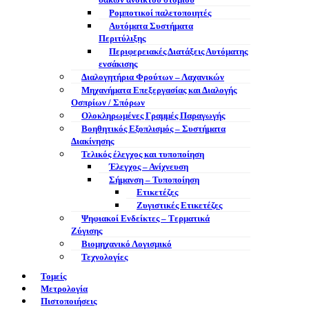
σάκων ανοικτού στομίου
Ρομποτικοί παλετοποιητές
Αυτόματα Συστήματα
Περιτύλιξης
Περιφερειακές Διατάξεις Αυτόματης
ενσάκισης
Διαλογητήρια Φρούτων – Λαχανικών
Μηχανήματα Επεξεργασίας και Διαλογής
Οσπρίων / Σπόρων
Ολοκληρωμένες Γραμμές Παραγωγής
Βοηθητικός Εξοπλισμός – Συστήματα
Διακίνησης
Τελικός έλεγχος και τυποποίηση
Έλεγχος – Ανίχνευση
Σήμανση – Τυποποίηση
Ετικετέζες
Ζυγιστικές Ετικετέζες
Ψηφιακοί Ενδείκτες – Tερματικά
Ζύγισης
Βιομηχανικό Λογισμικό
Τεχνολογίες
Τομείς
Μετρολογία
Πιστοποιήσεις