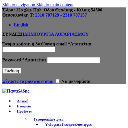
Skip to navigation
Skip to main content
Έδρα: 12ο χλμ. Παλ. Οδού Θεσ/ίκης - Κιλκίς 54500
Θεσσαλονίκη Τ:
2310 787129
-
2310 787157
English
ΣΥΝΔΕΣΗ
ΔΗΜΙΟΥΡΓΙΑ ΛΟΓΑΡΙΑΣΜΟΥ
Όνομα χρήστη ή διεύθυνση email
*
Απαιτείται
Password
*
Απαιτείται
Σύνδεση
Ξέχασες το password σου;
Να με θυμάσαι
Αρχική
Εταιρεία
Προϊόντα
Γεφυροπλάστιγγες
Υπέργειες Γεφυροπλάστιγγες