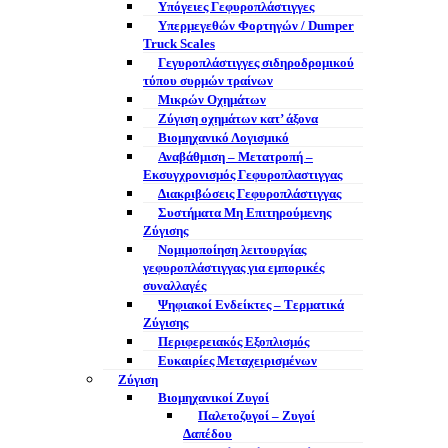
Υπόγειες Γεφυροπλάστιγγες
Υπερμεγεθών Φορτηγών / Dumper
Truck Scales
Γεγυροπλάστιγγες σιδηροδρομικού
τύπου συρμών τραίνων
Μικρών Οχημάτων
Ζύγιση οχημάτων κατ’ άξονα
Βιομηχανικό Λογισμικό
Αναβάθμιση – Μετατροπή –
Εκσυγχρονισμός Γεφυροπλαστιγγας
Διακριβώσεις Γεφυροπλάστιγγας
Συστήματα Μη Επιτηρούμενης
Ζύγισης
Νομιμοποίηση λειτουργίας
γεφυροπλάστιγγας για εμπορικές
συναλλαγές
Ψηφιακοί Ενδείκτες – Tερματικά
Ζύγισης
Περιφερειακός Εξοπλισμός
Ευκαιρίες Μεταχειρισμένων
Ζύγιση
Βιομηχανικοί Ζυγοί
Παλετοζυγοί – Ζυγοί
Δαπέδου