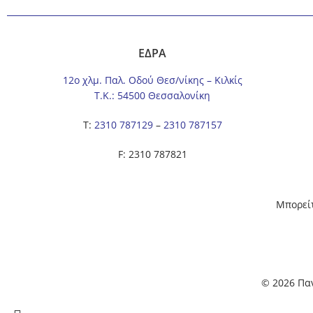
ΕΔΡΑ
12ο χλμ. Παλ. Οδού Θεσ/νίκης – Κιλκίς
Τ.Κ.: 54500 Θεσσαλονίκη
Τ:
2310 787129
–
2310 787157
F: 2310 787821
Μπορείτ
© 2026 Πα