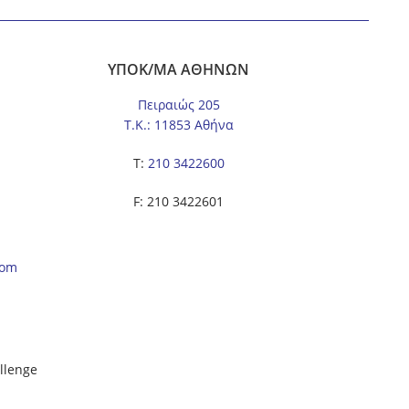
ΥΠΟΚ/ΜΑ ΑΘΗΝΩΝ
Πειραιώς 205
Τ.Κ.: 11853 Αθήνα
Τ:
210 3422600
F: 210 3422601
com
llenge