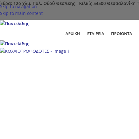
Έδρα: 12ο χλμ. Παλ. Οδού Θεσ/ίκης - Κιλκίς 54500 Θεσσαλονίκη 
Skip to navigation
Skip to main content
ΑΡΧΙΚΉ
ΕΤΑΙΡΕΊΑ
ΠΡΟΪΌΝΤΑ