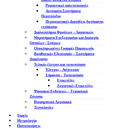
σάκων ανοικτού στομίου
Ρομποτικοί παλετοποιητές
Αυτόματα Συστήματα
Περιτύλιξης
Περιφερειακές Διατάξεις Αυτόματης
ενσάκισης
Διαλογητήρια Φρούτων – Λαχανικών
Μηχανήματα Επεξεργασίας και Διαλογής
Οσπρίων / Σπόρων
Ολοκληρωμένες Γραμμές Παραγωγής
Βοηθητικός Εξοπλισμός – Συστήματα
Διακίνησης
Τελικός έλεγχος και τυποποίηση
Έλεγχος – Ανίχνευση
Σήμανση – Τυποποίηση
Ετικετέζες
Ζυγιστικές Ετικετέζες
Ψηφιακοί Ενδείκτες – Tερματικά
Ζύγισης
Βιομηχανικό Λογισμικό
Τεχνολογίες
Τομείς
Μετρολογία
Πιστοποιήσεις