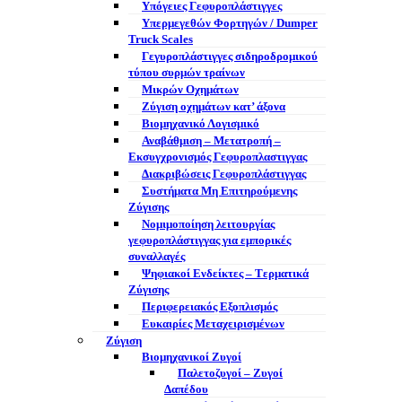
Υπόγειες Γεφυροπλάστιγγες
Υπερμεγεθών Φορτηγών / Dumper
Truck Scales
Γεγυροπλάστιγγες σιδηροδρομικού
τύπου συρμών τραίνων
Μικρών Οχημάτων
Ζύγιση οχημάτων κατ’ άξονα
Βιομηχανικό Λογισμικό
Αναβάθμιση – Μετατροπή –
Εκσυγχρονισμός Γεφυροπλαστιγγας
Διακριβώσεις Γεφυροπλάστιγγας
Συστήματα Μη Επιτηρούμενης
Ζύγισης
Νομιμοποίηση λειτουργίας
γεφυροπλάστιγγας για εμπορικές
συναλλαγές
Ψηφιακοί Ενδείκτες – Tερματικά
Ζύγισης
Περιφερειακός Εξοπλισμός
Ευκαιρίες Μεταχειρισμένων
Ζύγιση
Βιομηχανικοί Ζυγοί
Παλετοζυγοί – Ζυγοί
Δαπέδου