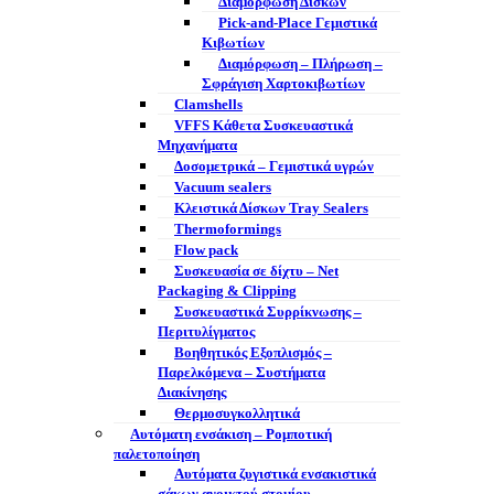
Διαμόρφωση Δίσκων
Pick-and-Place Γεμιστικά
Κιβωτίων
Διαμόρφωση – Πλήρωση –
Σφράγιση Χαρτοκιβωτίων
Clamshells
VFFS Κάθετα Συσκευαστικά
Μηχανήματα
Δοσομετρικά – Γεμιστικά υγρών
Vacuum sealers
Κλειστικά Δίσκων Tray Sealers
Thermoformings
Flow pack
Συσκευασία σε δίχτυ – Net
Packaging & Clipping
Συσκευαστικά Συρρίκνωσης –
Περιτυλίγματος
Βοηθητικός Εξοπλισμός –
Παρελκόμενα – Συστήματα
Διακίνησης
Θερμοσυγκολλητικά
Αυτόματη ενσάκιση – Ρομποτική
παλετοποίηση
Αυτόματα ζυγιστικά ενσακιστικά