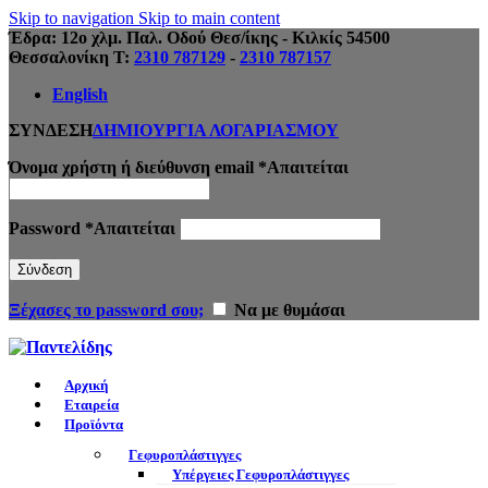
Skip to navigation
Skip to main content
Έδρα: 12ο χλμ. Παλ. Οδού Θεσ/ίκης - Κιλκίς 54500
Θεσσαλονίκη Τ:
2310 787129
-
2310 787157
English
ΣΥΝΔΕΣΗ
ΔΗΜΙΟΥΡΓΙΑ ΛΟΓΑΡΙΑΣΜΟΥ
Όνομα χρήστη ή διεύθυνση email
*
Απαιτείται
Password
*
Απαιτείται
Σύνδεση
Ξέχασες το password σου;
Να με θυμάσαι
Αρχική
Εταιρεία
Προϊόντα
Γεφυροπλάστιγγες
Υπέργειες Γεφυροπλάστιγγες