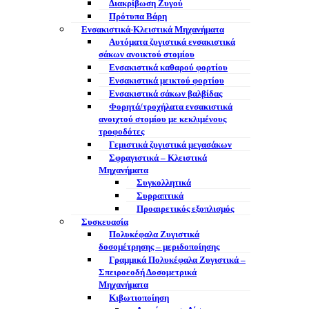
Διακρίβωση Ζυγού
Πρότυπα Βάρη
Ενσακιστικά-Κλειστικά Μηχανήματα
Αυτόματα ζυγιστικά ενσακιστικά
σάκων ανοικτού στομίου
Ενσακιστικά καθαρού φορτίου
Ενσακιστικά μεικτού φορτίου
Eνσακιστικά σάκων βαλβίδας
Φορητά/τροχήλατα ενσακιστικά
ανοιχτού στομίου με κεκλιμένους
τροφοδότες
Γεμιστικά ζυγιστικά μεγασάκων
Σφραγιστικά – Κλειστικά
Μηχανήματα
Συγκολλητικά
Συρραπτικά
Προαιρετικός εξοπλισμός
Συσκευασία
Πολυκέφαλα Ζυγιστικά
δοσομέτρησης – μεριδοποίησης
Γραμμικά Πολυκέφαλα Ζυγιστικά –
Σπειροεοδή Δοσομετρικά
Μηχανήματα
Κιβωτιοποίηση