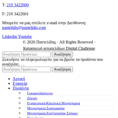
Τ:
210 3422600
F: 210 3422601
Μπορείτε να μας στείλετε e-mail στην Διεύθυνση:
pantelidis@pantelidis.com
Linkedin
Youtube
© 2026 Παντελίδης
· All Rights Reserved
·
Κατασκευή ιστοσελίδων Digital Challenge
Αναζήτηση
Ξεκινήστε να πληκτρολογείτε για να βρείτε τα προϊόντα που
αναζητάτε. . .
Αναζήτηση
Αρχική
Εταιρεία
Προϊόντα
Γεφυροπλάστιγγες
Ζύγιση
Ενσακιστικά-Κλειστικά Μηχανήματα
Μηχανήματα Συσκευασίας
Μηχανήματα Επεξεργασίας Σπόρων