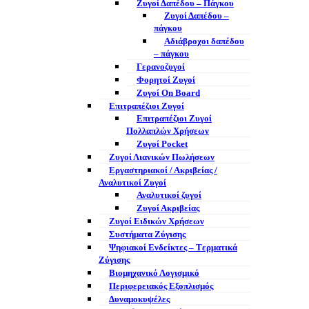
Ζυγοί Δαπέδου – Πάγκου
Ζυγοί Δαπέδου –
πάγκου
Αδιάβροχοι δαπέδου
– πάγκου
Γερανοζυγοί
Φορητοί Ζυγοί
Ζυγοί On Board
Επιτραπέζιοι Ζυγοί
Επιτραπέζιοι Ζυγοί
Πολλαπλών Χρήσεων
Ζυγοί Pocket
Ζυγοί Λιανικών Πωλήσεων
Εργαστηριακοί / Ακριβείας /
Αναλυτικοί Ζυγοί
Αναλυτικοί ζυγοί
Ζυγοί Ακριβείας
Ζυγοί Ειδικών Χρήσεων
Συστήματα Ζύγισης
Ψηφιακοί Ενδείκτες – Tερματικά
Ζύγισης
Βιομηχανικό Λογισμικό
Περιφερειακός Εξοπλισμός
Δυναμοκυψέλες