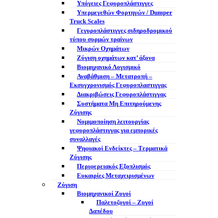
Υπόγειες Γεφυροπλάστιγγες
Υπερμεγεθών Φορτηγών / Dumper
Truck Scales
Γεγυροπλάστιγγες σιδηροδρομικού
τύπου συρμών τραίνων
Μικρών Οχημάτων
Ζύγιση οχημάτων κατ’ άξονα
Βιομηχανικό Λογισμικό
Αναβάθμιση – Μετατροπή –
Εκσυγχρονισμός Γεφυροπλαστιγγας
Διακριβώσεις Γεφυροπλάστιγγας
Συστήματα Μη Επιτηρούμενης
Ζύγισης
Νομιμοποίηση λειτουργίας
γεφυροπλάστιγγας για εμπορικές
συναλλαγές
Ψηφιακοί Ενδείκτες – Tερματικά
Ζύγισης
Περιφερειακός Εξοπλισμός
Ευκαιρίες Μεταχειρισμένων
Ζύγιση
Βιομηχανικοί Ζυγοί
Παλετοζυγοί – Ζυγοί
Δαπέδου