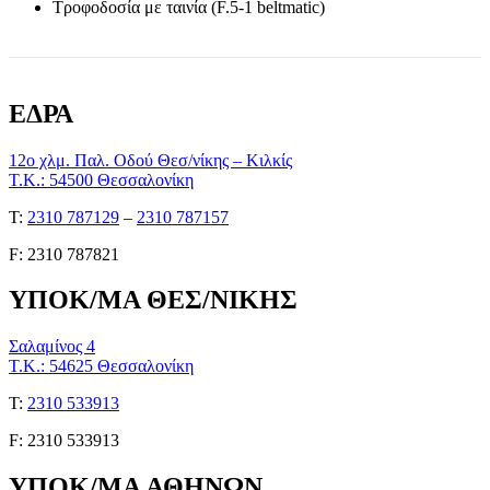
Τροφοδοσία με ταινία (F.5-1 beltmatic)
ΕΔΡΑ
12ο χλμ. Παλ. Οδού Θεσ/νίκης – Κιλκίς
Τ.Κ.: 54500 Θεσσαλονίκη
Τ:
2310 787129
–
2310 787157
F: 2310 787821
ΥΠΟΚ/ΜΑ ΘΕΣ/ΝΙΚΗΣ
Σαλαμίνος 4
Τ.Κ.: 54625 Θεσσαλονίκη
Τ:
2310 533913
F: 2310 533913
ΥΠΟΚ/ΜΑ ΑΘΗΝΩΝ