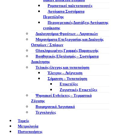
σάκων ανοικτού στομίου
Ρομποτικοί παλετοποιητές
Αυτόματα Συστήματα
Περιτύλιξης
Περιφερειακές Διατάξεις Αυτόματης
ενσάκισης
Διαλογητήρια Φρούτων – Λαχανικών
Μηχανήματα Επεξεργασίας και Διαλογής
Οσπρίων / Σπόρων
Ολοκληρωμένες Γραμμές Παραγωγής
Βοηθητικός Εξοπλισμός – Συστήματα
Διακίνησης
Τελικός έλεγχος και τυποποίηση
Έλεγχος – Ανίχνευση
Σήμανση – Τυποποίηση
Ετικετέζες
Ζυγιστικές Ετικετέζες
Ψηφιακοί Ενδείκτες – Tερματικά
Ζύγισης
Βιομηχανικό Λογισμικό
Τεχνολογίες
Τομείς
Μετρολογία
Πιστοποιήσεις