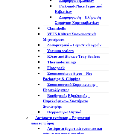
Διαμόρφωση Δίσκων
Pick-and-Place Γεμιστικά
Κιβωτίων
Διαμόρφωση – Πλήρωση –
Σφράγιση Χαρτοκιβωτίων
Clamshells
VFFS Κάθετα Συσκευαστικά
Μηχανήματα
Δοσομετρικά – Γεμιστικά υγρών
Vacuum sealers
Κλειστικά Δίσκων Tray Sealers
Thermoformings
Flow pack
Συσκευασία σε δίχτυ – Net
Packaging & Clipping
Συσκευαστικά Συρρίκνωσης –
Περιτυλίγματος
Βοηθητικός Εξοπλισμός –
Παρελκόμενα – Συστήματα
Διακίνησης
Θερμοσυγκολλητικά
Αυτόματη ενσάκιση – Ρομποτική
παλετοποίηση
Αυτόματα ζυγιστικά ενσακιστικά