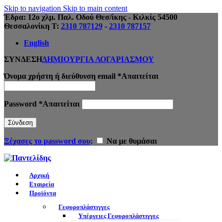
Skip to navigation
Skip to main content
Έδρα: 12ο χλμ. Παλ. Οδού Θεσ/ίκης - Κιλκίς 54500
Θεσσαλονίκη Τ:
2310 787129
-
2310 787157
English
ΣΥΝΔΕΣΗ
ΔΗΜΙΟΥΡΓΙΑ ΛΟΓΑΡΙΑΣΜΟΥ
Όνομα χρήστη ή διεύθυνση email
*
Απαιτείται
Password
*
Απαιτείται
Σύνδεση
Ξέχασες το password σου;
Να με θυμάσαι
Αρχική
Εταιρεία
Προϊόντα
Γεφυροπλάστιγγες
Υπέργειες Γεφυροπλάστιγγες