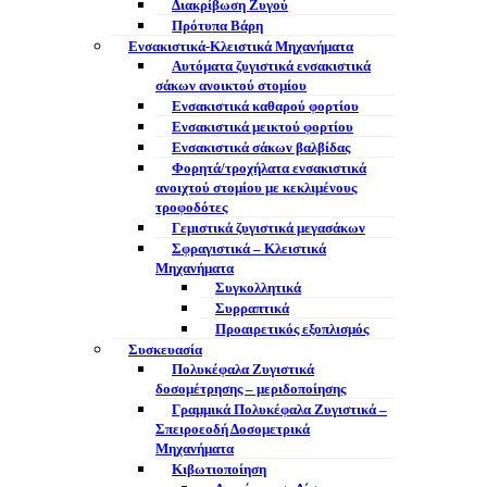
Διακρίβωση Ζυγού
Πρότυπα Βάρη
Ενσακιστικά-Κλειστικά Μηχανήματα
Αυτόματα ζυγιστικά ενσακιστικά
σάκων ανοικτού στομίου
Ενσακιστικά καθαρού φορτίου
Ενσακιστικά μεικτού φορτίου
Eνσακιστικά σάκων βαλβίδας
Φορητά/τροχήλατα ενσακιστικά
ανοιχτού στομίου με κεκλιμένους
τροφοδότες
Γεμιστικά ζυγιστικά μεγασάκων
Σφραγιστικά – Κλειστικά
Μηχανήματα
Συγκολλητικά
Συρραπτικά
Προαιρετικός εξοπλισμός
Συσκευασία
Πολυκέφαλα Ζυγιστικά
δοσομέτρησης – μεριδοποίησης
Γραμμικά Πολυκέφαλα Ζυγιστικά –
Σπειροεοδή Δοσομετρικά
Μηχανήματα
Κιβωτιοποίηση