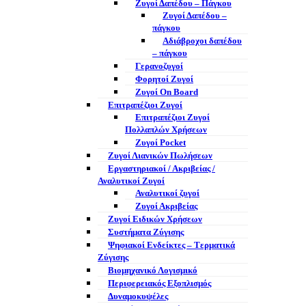
Ζυγοί Δαπέδου – Πάγκου
Ζυγοί Δαπέδου –
πάγκου
Αδιάβροχοι δαπέδου
– πάγκου
Γερανοζυγοί
Φορητοί Ζυγοί
Ζυγοί On Board
Επιτραπέζιοι Ζυγοί
Επιτραπέζιοι Ζυγοί
Πολλαπλών Χρήσεων
Ζυγοί Pocket
Ζυγοί Λιανικών Πωλήσεων
Εργαστηριακοί / Ακριβείας /
Αναλυτικοί Ζυγοί
Αναλυτικοί ζυγοί
Ζυγοί Ακριβείας
Ζυγοί Ειδικών Χρήσεων
Συστήματα Ζύγισης
Ψηφιακοί Ενδείκτες – Tερματικά
Ζύγισης
Βιομηχανικό Λογισμικό
Περιφερειακός Εξοπλισμός
Δυναμοκυψέλες