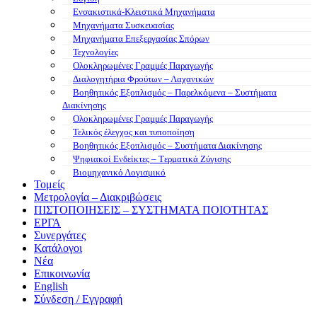
Ενσακιστικά-Κλειστικά Μηχανήματα
Μηχανήματα Συσκευασίας
Μηχανήματα Επεξεργασίας Σπόρων
Τεχνολογίες
Ολοκληρωμένες Γραμμές Παραγωγής
Διαλογητήρια Φρούτων – Λαχανικών
Βοηθητικός Εξοπλισμός – Παρελκόμενα – Συστήματα
Διακίνησης
Ολοκληρωμένες Γραμμές Παραγωγής
Τελικός έλεγχος και τυποποίηση
Βοηθητικός Εξοπλισμός – Συστήματα Διακίνησης
Ψηφιακοί Ενδείκτες – Tερματικά Ζύγισης
Βιομηχανικό Λογισμικό
Τομείς
Μετρολογία – Διακριβώσεις
ΠΙΣΤΟΠΟΙΗΣΕΙΣ – ΣΥΣΤΗΜΑΤΑ ΠΟΙΟΤΗΤΑΣ
ΕΡΓΑ
Συνεργάτες
Κατάλογοι
Νέα
Επικοινωνία
English
Σύνδεση / Εγγραφή