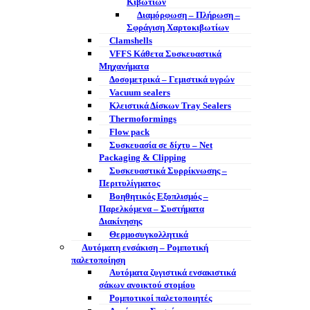
Κιβωτίων
Διαμόρφωση – Πλήρωση –
Σφράγιση Χαρτοκιβωτίων
Clamshells
VFFS Κάθετα Συσκευαστικά
Μηχανήματα
Δοσομετρικά – Γεμιστικά υγρών
Vacuum sealers
Κλειστικά Δίσκων Tray Sealers
Thermoformings
Flow pack
Συσκευασία σε δίχτυ – Net
Packaging & Clipping
Συσκευαστικά Συρρίκνωσης –
Περιτυλίγματος
Βοηθητικός Εξοπλισμός –
Παρελκόμενα – Συστήματα
Διακίνησης
Θερμοσυγκολλητικά
Αυτόματη ενσάκιση – Ρομποτική
παλετοποίηση
Αυτόματα ζυγιστικά ενσακιστικά
σάκων ανοικτού στομίου
Ρομποτικοί παλετοποιητές