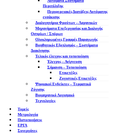
Αυτόματα Συστήματα
Περιτύλιξης
Περιφερειακές Διατάξεις Αυτόματης
ενσάκισης
Διαλογητήρια Φρούτων – Λαχανικών
Μηχανήματα Επεξεργασίας και Διαλογής
Οσπρίων / Σπόρων
Ολοκληρωμένες Γραμμές Παραγωγής
Βοηθητικός Εξοπλισμός – Συστήματα
Διακίνησης
Τελικός έλεγχος και τυποποίηση
Έλεγχος – Ανίχνευση
Σήμανση – Τυποποίηση
Ετικετέζες
Ζυγιστικές Ετικετέζες
Ψηφιακοί Ενδείκτες – Tερματικά
Ζύγισης
Βιομηχανικό Λογισμικό
Τεχνολογίες
Τομείς
Μετρολογία
Πιστοποιήσεις
ΕΡΓΑ
Συνεργάτες