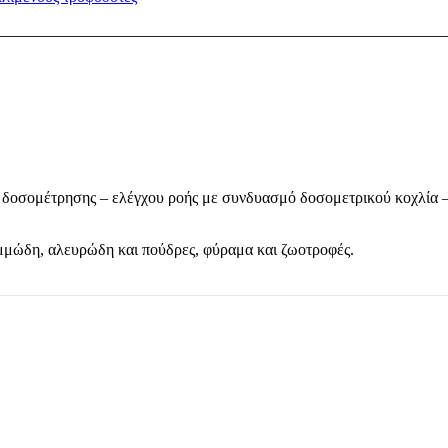
ομέτρησης – ελέγχου ροής με συνδυασμό δοσομετρικού κοχλία – s
αμμώδη, αλευρώδη και πούδρες, φύραμα και ζωοτροφές.