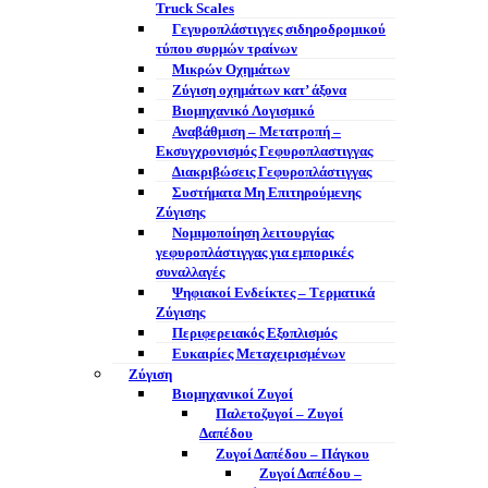
Truck Scales
Γεγυροπλάστιγγες σιδηροδρομικού
τύπου συρμών τραίνων
Μικρών Οχημάτων
Ζύγιση οχημάτων κατ’ άξονα
Βιομηχανικό Λογισμικό
Αναβάθμιση – Μετατροπή –
Εκσυγχρονισμός Γεφυροπλαστιγγας
Διακριβώσεις Γεφυροπλάστιγγας
Συστήματα Μη Επιτηρούμενης
Ζύγισης
Νομιμοποίηση λειτουργίας
γεφυροπλάστιγγας για εμπορικές
συναλλαγές
Ψηφιακοί Ενδείκτες – Tερματικά
Ζύγισης
Περιφερειακός Εξοπλισμός
Ευκαιρίες Μεταχειρισμένων
Ζύγιση
Βιομηχανικοί Ζυγοί
Παλετοζυγοί – Ζυγοί
Δαπέδου
Ζυγοί Δαπέδου – Πάγκου
Ζυγοί Δαπέδου –