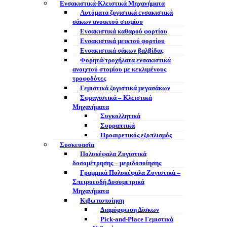
Ενσακιστικά-Κλειστικά Μηχανήματα
Αυτόματα ζυγιστικά ενσακιστικά
σάκων ανοικτού στομίου
Ενσακιστικά καθαρού φορτίου
Ενσακιστικά μεικτού φορτίου
Eνσακιστικά σάκων βαλβίδας
Φορητά/τροχήλατα ενσακιστικά
ανοιχτού στομίου με κεκλιμένους
τροφοδότες
Γεμιστικά ζυγιστικά μεγασάκων
Σφραγιστικά – Κλειστικά
Μηχανήματα
Συγκολλητικά
Συρραπτικά
Προαιρετικός εξοπλισμός
Συσκευασία
Πολυκέφαλα Ζυγιστικά
δοσομέτρησης – μεριδοποίησης
Γραμμικά Πολυκέφαλα Ζυγιστικά –
Σπειροεοδή Δοσομετρικά
Μηχανήματα
Κιβωτιοποίηση
Διαμόρφωση Δίσκων
Pick-and-Place Γεμιστικά