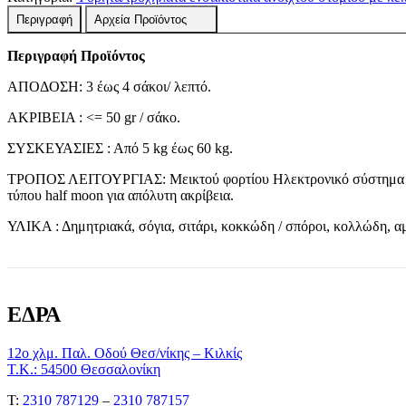
Περιγραφή
Αρχεία Προϊόντος
Περιγραφή Προϊόντος
ΑΠΟΔΟΣΗ: 3 έως 4 σάκοι/ λεπτό.
ΑΚΡΙΒΕΙΑ : <= 50 gr / σάκο.
ΣΥΣΚΕΥΑΣΙΕΣ : Από 5 kg έως 60 kg.
ΤΡΟΠΟΣ ΛΕΙΤΟΥΡΓΙΑΣ: Μεικτού φορτίου Ηλεκτρονικό σύστημα δοσ
τύπου half moon για απόλυτη ακρίβεια.
ΥΛΙΚΑ : Δημητριακά, σόγια, σιτάρι, κοκκώδη / σπόροι, κολλώδη, 
ΕΔΡΑ
12ο χλμ. Παλ. Οδού Θεσ/νίκης – Κιλκίς
Τ.Κ.: 54500 Θεσσαλονίκη
Τ:
2310 787129
–
2310 787157