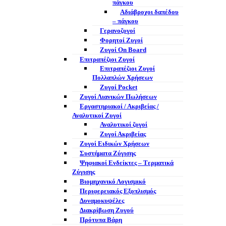
πάγκου
Αδιάβροχοι δαπέδου
– πάγκου
Γερανοζυγοί
Φορητοί Ζυγοί
Ζυγοί On Board
Επιτραπέζιοι Ζυγοί
Επιτραπέζιοι Ζυγοί
Πολλαπλών Χρήσεων
Ζυγοί Pocket
Ζυγοί Λιανικών Πωλήσεων
Εργαστηριακοί / Ακριβείας /
Αναλυτικοί Ζυγοί
Αναλυτικοί ζυγοί
Ζυγοί Ακριβείας
Ζυγοί Ειδικών Χρήσεων
Συστήματα Ζύγισης
Ψηφιακοί Ενδείκτες – Tερματικά
Ζύγισης
Βιομηχανικό Λογισμικό
Περιφερειακός Εξοπλισμός
Δυναμοκυψέλες
Διακρίβωση Ζυγού
Πρότυπα Βάρη