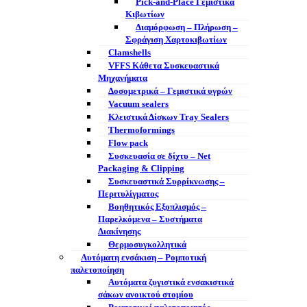
Pick-and-Place Γεμιστικά
Κιβωτίων
Διαμόρφωση – Πλήρωση –
Σφράγιση Χαρτοκιβωτίων
Clamshells
VFFS Κάθετα Συσκευαστικά
Μηχανήματα
Δοσομετρικά – Γεμιστικά υγρών
Vacuum sealers
Κλειστικά Δίσκων Tray Sealers
Thermoformings
Flow pack
Συσκευασία σε δίχτυ – Net
Packaging & Clipping
Συσκευαστικά Συρρίκνωσης –
Περιτυλίγματος
Βοηθητικός Εξοπλισμός –
Παρελκόμενα – Συστήματα
Διακίνησης
Θερμοσυγκολλητικά
Αυτόματη ενσάκιση – Ρομποτική
παλετοποίηση
Αυτόματα ζυγιστικά ενσακιστικά
σάκων ανοικτού στομίου