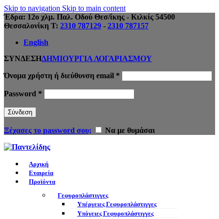
Skip to navigation
Skip to main content
Έδρα: 12ο χλμ. Παλ. Οδού Θεσ/ίκης - Κιλκίς 54500
Θεσσαλονίκη Τ:
2310 787129
-
2310 787157
English
ΣΥΝΔΕΣΗ
ΔΗΜΙΟΥΡΓΙΑ ΛΟΓΑΡΙΑΣΜΟΥ
Απαιτείται
Όνομα χρήστη ή διεύθυνση email
*
Απαιτείται
Password
*
Σύνδεση
Ξέχασες το password σου;
Να με θυμάσαι
Αρχική
Εταιρεία
Προϊόντα
Γεφυροπλάστιγγες
Υπέργειες Γεφυροπλάστιγγες
Υπόγειες Γεφυροπλάστιγγες