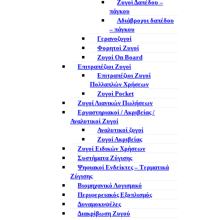
Ζυγοί Δαπέδου –
πάγκου
Αδιάβροχοι δαπέδου
– πάγκου
Γερανοζυγοί
Φορητοί Ζυγοί
Ζυγοί On Board
Επιτραπέζιοι Ζυγοί
Επιτραπέζιοι Ζυγοί
Πολλαπλών Χρήσεων
Ζυγοί Pocket
Ζυγοί Λιανικών Πωλήσεων
Εργαστηριακοί / Ακριβείας /
Αναλυτικοί Ζυγοί
Αναλυτικοί ζυγοί
Ζυγοί Ακριβείας
Ζυγοί Ειδικών Χρήσεων
Συστήματα Ζύγισης
Ψηφιακοί Ενδείκτες – Tερματικά
Ζύγισης
Βιομηχανικό Λογισμικό
Περιφερειακός Εξοπλισμός
Δυναμοκυψέλες
Διακρίβωση Ζυγού