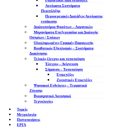
Ρομποτικοί παλετοποιητές
Αυτόματα Συστήματα
Περιτύλιξης
Περιφερειακές Διατάξεις Αυτόματης
ενσάκισης
Διαλογητήρια Φρούτων – Λαχανικών
Μηχανήματα Επεξεργασίας και Διαλογής
Οσπρίων / Σπόρων
Ολοκληρωμένες Γραμμές Παραγωγής
Βοηθητικός Εξοπλισμός – Συστήματα
Διακίνησης
Τελικός έλεγχος και τυποποίηση
Έλεγχος – Ανίχνευση
Σήμανση – Τυποποίηση
Ετικετέζες
Ζυγιστικές Ετικετέζες
Ψηφιακοί Ενδείκτες – Tερματικά
Ζύγισης
Βιομηχανικό Λογισμικό
Τεχνολογίες
Τομείς
Μετρολογία
Πιστοποιήσεις
ΕΡΓΑ