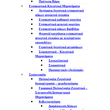
Πρότυπα Βάρη
Ενσακιστικά-Κλειστικά Μηχανήματα
Αυτόματα ζυγιστικά ενσακιστικά
σάκων ανοικτού στομίου
Ενσακιστικά καθαρού φορτίου
Ενσακιστικά μεικτού φορτίου
Eνσακιστικά σάκων βαλβίδας
Φορητά/τροχήλατα ενσακιστικά
ανοιχτού στομίου με κεκλιμένους
τροφοδότες
Γεμιστικά ζυγιστικά μεγασάκων
Σφραγιστικά – Κλειστικά
Μηχανήματα
Συγκολλητικά
Συρραπτικά
Προαιρετικός εξοπλισμός
Συσκευασία
Πολυκέφαλα Ζυγιστικά
δοσομέτρησης – μεριδοποίησης
Γραμμικά Πολυκέφαλα Ζυγιστικά –
Σπειροεοδή Δοσομετρικά
Μηχανήματα
Κιβωτιοποίηση
Διαμόρφωση Δίσκων