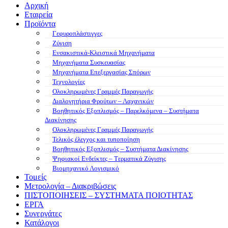
Αρχική
Εταιρεία
Προϊόντα
Γεφυροπλάστιγγες
Ζύγιση
Ενσακιστικά-Κλειστικά Μηχανήματα
Μηχανήματα Συσκευασίας
Μηχανήματα Επεξεργασίας Σπόρων
Τεχνολογίες
Ολοκληρωμένες Γραμμές Παραγωγής
Διαλογητήρια Φρούτων – Λαχανικών
Βοηθητικός Εξοπλισμός – Παρελκόμενα – Συστήματα
Διακίνησης
Ολοκληρωμένες Γραμμές Παραγωγής
Τελικός έλεγχος και τυποποίηση
Βοηθητικός Εξοπλισμός – Συστήματα Διακίνησης
Ψηφιακοί Ενδείκτες – Tερματικά Ζύγισης
Βιομηχανικό Λογισμικό
Τομείς
Μετρολογία – Διακριβώσεις
ΠΙΣΤΟΠΟΙΗΣΕΙΣ – ΣΥΣΤΗΜΑΤΑ ΠΟΙΟΤΗΤΑΣ
ΕΡΓΑ
Συνεργάτες
Κατάλογοι