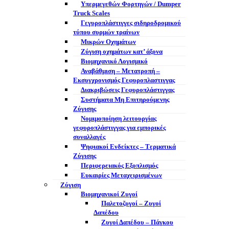
Υπερμεγεθών Φορτηγών / Dumper
Truck Scales
Γεγυροπλάστιγγες σιδηροδρομικού
τύπου συρμών τραίνων
Μικρών Οχημάτων
Ζύγιση οχημάτων κατ’ άξονα
Βιομηχανικό Λογισμικό
Αναβάθμιση – Μετατροπή –
Εκσυγχρονισμός Γεφυροπλαστιγγας
Διακριβώσεις Γεφυροπλάστιγγας
Συστήματα Μη Επιτηρούμενης
Ζύγισης
Νομιμοποίηση λειτουργίας
γεφυροπλάστιγγας για εμπορικές
συναλλαγές
Ψηφιακοί Ενδείκτες – Tερματικά
Ζύγισης
Περιφερειακός Εξοπλισμός
Ευκαιρίες Μεταχειρισμένων
Ζύγιση
Βιομηχανικοί Ζυγοί
Παλετοζυγοί – Ζυγοί
Δαπέδου
Ζυγοί Δαπέδου – Πάγκου