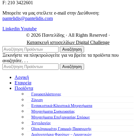
F: 210 3422601
Μπορείτε να μας στείλετε e-mail στην Διεύθυνση:
pantelidis@pantelidis.com
Linkedin
Youtube
© 2026 Παντελίδης
· All Rights Reserved
·
Κατασκευή ιστοσελίδων Digital Challenge
Αναζήτηση
Ξεκινήστε να πληκτρολογείτε για να βρείτε τα προϊόντα που
αναζητάτε. . .
Αναζήτηση
Αρχική
Εταιρεία
Προϊόντα
Γεφυροπλάστιγγες
Ζύγιση
Ενσακιστικά-Κλειστικά Μηχανήματα
Μηχανήματα Συσκευασίας
Μηχανήματα Επεξεργασίας Σπόρων
Τεχνολογίες
Ολοκληρωμένες Γραμμές Παραγωγής
Διαλογητήρια Φρούτων – Λαχανικών