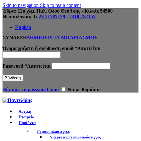
Skip to navigation
Skip to main content
Έδρα: 12ο χλμ. Παλ. Οδού Θεσ/ίκης - Κιλκίς 54500
Θεσσαλονίκη Τ:
2310 787129
-
2310 787157
English
ΣΥΝΔΕΣΗ
ΔΗΜΙΟΥΡΓΙΑ ΛΟΓΑΡΙΑΣΜΟΥ
Όνομα χρήστη ή διεύθυνση email
*
Απαιτείται
Password
*
Απαιτείται
Σύνδεση
Ξέχασες το password σου;
Να με θυμάσαι
Αρχική
Εταιρεία
Προϊόντα
Γεφυροπλάστιγγες
Υπέργειες Γεφυροπλάστιγγες