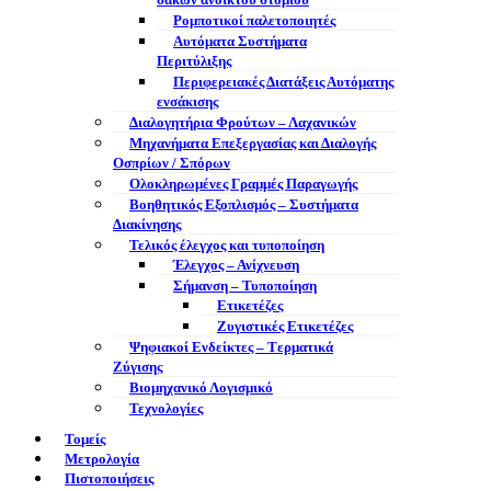
σάκων ανοικτού στομίου
Ρομποτικοί παλετοποιητές
Αυτόματα Συστήματα
Περιτύλιξης
Περιφερειακές Διατάξεις Αυτόματης
ενσάκισης
Διαλογητήρια Φρούτων – Λαχανικών
Μηχανήματα Επεξεργασίας και Διαλογής
Οσπρίων / Σπόρων
Ολοκληρωμένες Γραμμές Παραγωγής
Βοηθητικός Εξοπλισμός – Συστήματα
Διακίνησης
Τελικός έλεγχος και τυποποίηση
Έλεγχος – Ανίχνευση
Σήμανση – Τυποποίηση
Ετικετέζες
Ζυγιστικές Ετικετέζες
Ψηφιακοί Ενδείκτες – Tερματικά
Ζύγισης
Βιομηχανικό Λογισμικό
Τεχνολογίες
Τομείς
Μετρολογία
Πιστοποιήσεις