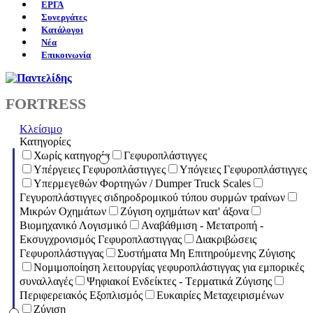
ΕΡΓΑ
Συνεργάτες
Κατάλογοι
Νέα
Επικοινωνία
FORTRESS
Κλείσιμο
Κατηγορίες
Χωρίς κατηγορία
Γεφυροπλάστιγγες
Υπέργειες Γεφυροπλάστιγγες
Υπόγειες Γεφυροπλάστιγγες
Υπερμεγεθών Φορτηγών / Dumper Truck Scales
Γεγυροπλάστιγγες σιδηροδρομικού τύπου συρμών τραίνων
Μικρών Οχημάτων
Ζύγιση οχημάτων κατ' άξονα
Βιομηχανικό Λογισμικό
Αναβάθμιση - Μετατροπή -
Εκσυγχρονισμός Γεφυροπλαστιγγας
Διακριβώσεις
Γεφυροπλάστιγγας
Συστήματα Μη Επιτηρούμενης Ζύγισης
Νομιμοποίηση λειτουργίας γεφυροπλάστιγγας για εμπορικές
συναλλαγές
Ψηφιακοί Ενδείκτες - Tερματικά Ζύγισης
Περιφερειακός Εξοπλισμός
Ευκαιρίες Μεταχειρισμένων
Ζύγιση