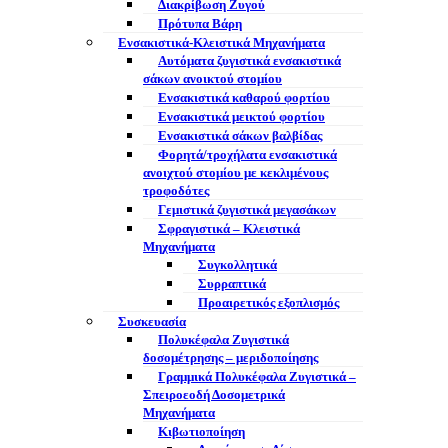
Διακρίβωση Ζυγού
Πρότυπα Βάρη
Ενσακιστικά-Κλειστικά Μηχανήματα
Αυτόματα ζυγιστικά ενσακιστικά
σάκων ανοικτού στομίου
Ενσακιστικά καθαρού φορτίου
Ενσακιστικά μεικτού φορτίου
Eνσακιστικά σάκων βαλβίδας
Φορητά/τροχήλατα ενσακιστικά
ανοιχτού στομίου με κεκλιμένους
τροφοδότες
Γεμιστικά ζυγιστικά μεγασάκων
Σφραγιστικά – Κλειστικά
Μηχανήματα
Συγκολλητικά
Συρραπτικά
Προαιρετικός εξοπλισμός
Συσκευασία
Πολυκέφαλα Ζυγιστικά
δοσομέτρησης – μεριδοποίησης
Γραμμικά Πολυκέφαλα Ζυγιστικά –
Σπειροεοδή Δοσομετρικά
Μηχανήματα
Κιβωτιοποίηση