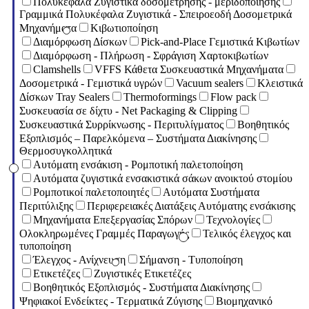
Πολυκέφαλα Ζυγιστικά δοσομέτρησης - μεριδοποίησης
Γραμμικά Πολυκέφαλα Ζυγιστικά - Σπειροεοδή Δοσομετρικά
Μηχανήματα
Κιβωτιοποίηση
Διαμόρφωση Δίσκων
Pick-and-Place Γεμιστικά Κιβωτίων
Διαμόρφωση - Πλήρωση - Σφράγιση Χαρτοκιβωτίων
Clamshells
VFFS Κάθετα Συσκευαστικά Μηχανήματα
Δοσομετρικά - Γεμιστικά υγρών
Vacuum sealers
Κλειστικά
Δίσκων Tray Sealers
Thermoformings
Flow pack
Συσκευασία σε δίχτυ - Net Packaging & Clipping
Συσκευαστικά Συρρίκνωσης - Περιτυλίγματος
Βοηθητικός
Εξοπλισμός – Παρελκόμενα – Συστήματα Διακίνησης
Θερμοσυγκολλητικά
Αυτόματη ενσάκιση - Ρομποτική παλετοποίηση
Αυτόματα ζυγιστικά ενσακιστικά σάκων ανοικτού στομίου
Ρομποτικοί παλετοποιητές
Αυτόματα Συστήματα
Περιτύλιξης
Περιφερειακές Διατάξεις Αυτόματης ενσάκισης
Μηχανήματα Επεξεργασίας Σπόρων
Τεχνολογίες
Ολοκληρωμένες Γραμμές Παραγωγής
Τελικός έλεγχος και
τυποποίηση
Έλεγχος - Ανίχνευση
Σήμανση - Τυποποίηση
Ετικετέζες
Ζυγιστικές Ετικετέζες
Βοηθητικός Εξοπλισμός - Συστήματα Διακίνησης
Ψηφιακοί Ενδείκτες - Tερματικά Ζύγισης
Βιομηχανικό