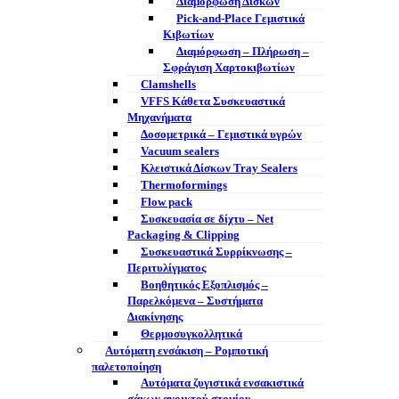
Διαμόρφωση Δίσκων
Pick-and-Place Γεμιστικά
Κιβωτίων
Διαμόρφωση – Πλήρωση –
Σφράγιση Χαρτοκιβωτίων
Clamshells
VFFS Κάθετα Συσκευαστικά
Μηχανήματα
Δοσομετρικά – Γεμιστικά υγρών
Vacuum sealers
Κλειστικά Δίσκων Tray Sealers
Thermoformings
Flow pack
Συσκευασία σε δίχτυ – Net
Packaging & Clipping
Συσκευαστικά Συρρίκνωσης –
Περιτυλίγματος
Βοηθητικός Εξοπλισμός –
Παρελκόμενα – Συστήματα
Διακίνησης
Θερμοσυγκολλητικά
Αυτόματη ενσάκιση – Ρομποτική
παλετοποίηση
Αυτόματα ζυγιστικά ενσακιστικά