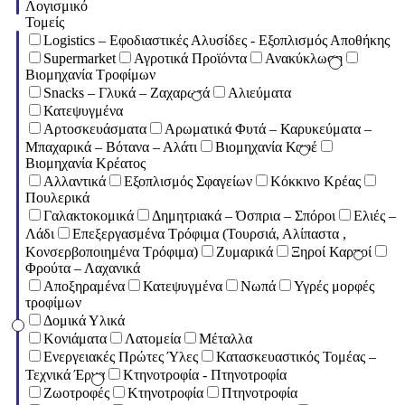
Λογισμικό
Τομείς
Logistics – Εφοδιαστικές Αλυσίδες - Εξοπλισμός Αποθήκης
Supermarket
Αγροτικά Προϊόντα
Ανακύκλωση
Βιομηχανία Τροφίμων
Snacks – Γλυκά – Ζαχαρωτά
Αλιεύματα
Κατεψυγμένα
Αρτοσκευάσματα
Αρωματικά Φυτά – Καρυκεύματα –
Μπαχαρικά – Βότανα – Αλάτι
Βιομηχανία Καφέ
Βιομηχανία Κρέατος
Αλλαντικά
Εξοπλισμός Σφαγείων
Κόκκινο Κρέας
Πουλερικά
Γαλακτοκομικά
Δημητριακά – Όσπρια – Σπόροι
Ελιές –
Λάδι
Επεξεργασμένα Τρόφιμα (Τουρσιά, Αλίπαστα ,
Κονσερβοποιημένα Τρόφιμα)
Ζυμαρικά
Ξηροί Καρποί
Φρούτα – Λαχανικά
Αποξηραμένα
Κατεψυγμένα
Νωπά
Υγρές μορφές
τροφίμων
Δομικά Υλικά
Κονιάματα
Λατομεία
Μέταλλα
Ενεργειακές Πρώτες Ύλες
Κατασκευαστικός Τομέας –
Τεχνικά Έργα
Κτηνοτροφία - Πτηνοτροφία
Ζωοτροφές
Κτηνοτροφία
Πτηνοτροφία