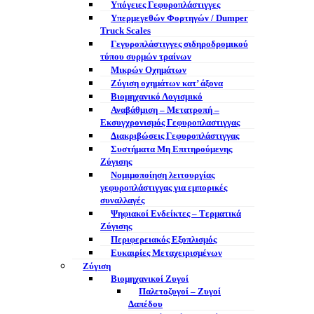
Υπόγειες Γεφυροπλάστιγγες
Υπερμεγεθών Φορτηγών / Dumper
Truck Scales
Γεγυροπλάστιγγες σιδηροδρομικού
τύπου συρμών τραίνων
Μικρών Οχημάτων
Ζύγιση οχημάτων κατ’ άξονα
Βιομηχανικό Λογισμικό
Αναβάθμιση – Μετατροπή –
Εκσυγχρονισμός Γεφυροπλαστιγγας
Διακριβώσεις Γεφυροπλάστιγγας
Συστήματα Μη Επιτηρούμενης
Ζύγισης
Νομιμοποίηση λειτουργίας
γεφυροπλάστιγγας για εμπορικές
συναλλαγές
Ψηφιακοί Ενδείκτες – Tερματικά
Ζύγισης
Περιφερειακός Εξοπλισμός
Ευκαιρίες Μεταχειρισμένων
Ζύγιση
Βιομηχανικοί Ζυγοί
Παλετοζυγοί – Ζυγοί
Δαπέδου