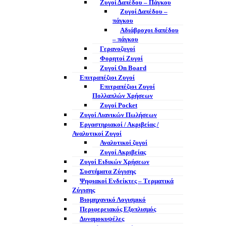
Ζυγοί Δαπέδου – Πάγκου
Ζυγοί Δαπέδου –
πάγκου
Αδιάβροχοι δαπέδου
– πάγκου
Γερανοζυγοί
Φορητοί Ζυγοί
Ζυγοί On Board
Επιτραπέζιοι Ζυγοί
Επιτραπέζιοι Ζυγοί
Πολλαπλών Χρήσεων
Ζυγοί Pocket
Ζυγοί Λιανικών Πωλήσεων
Εργαστηριακοί / Ακριβείας /
Αναλυτικοί Ζυγοί
Αναλυτικοί ζυγοί
Ζυγοί Ακριβείας
Ζυγοί Ειδικών Χρήσεων
Συστήματα Ζύγισης
Ψηφιακοί Ενδείκτες – Tερματικά
Ζύγισης
Βιομηχανικό Λογισμικό
Περιφερειακός Εξοπλισμός
Δυναμοκυψέλες