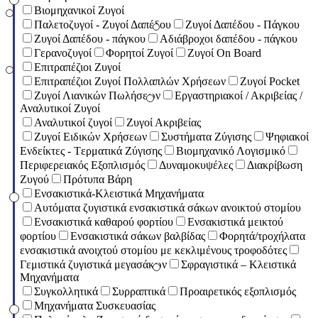
Βιομηχανικοί Ζυγοί
Παλετοζυγοί - Ζυγοί Δαπέδου
Ζυγοί Δαπέδου - Πάγκου
Ζυγοί Δαπέδου - πάγκου
Αδιάβροχοι δαπέδου - πάγκου
Γερανοζυγοί
Φορητοί Ζυγοί
Ζυγοί On Board
Επιτραπέζιοι Ζυγοί
Επιτραπέζιοι Ζυγοί Πολλαπλών Χρήσεων
Ζυγοί Pocket
Ζυγοί Λιανικών Πωλήσεων
Εργαστηριακοί / Ακριβείας /
Αναλυτικοί Ζυγοί
Αναλυτικοί ζυγοί
Ζυγοί Ακριβείας
Ζυγοί Ειδικών Χρήσεων
Συστήματα Ζύγισης
Ψηφιακοί
Ενδείκτες - Tερματικά Ζύγισης
Βιομηχανικό Λογισμικό
Περιφερειακός Εξοπλισμός
Δυναμοκυψέλες
Διακρίβωση
Ζυγού
Πρότυπα Βάρη
Ενσακιστικά-Κλειστικά Μηχανήματα
Αυτόματα ζυγιστικά ενσακιστικά σάκων ανοικτού στομίου
Ενσακιστικά καθαρού φορτίου
Ενσακιστικά μεικτού
φορτίου
Eνσακιστικά σάκων βαλβίδας
Φορητά/τροχήλατα
ενσακιστικά ανοιχτού στομίου με κεκλιμένους τροφοδότες
Γεμιστικά ζυγιστικά μεγασάκων
Σφραγιστικά – Κλειστικά
Μηχανήματα
Συγκολλητικά
Συρραπτικά
Προαιρετικός εξοπλισμός
Μηχανήματα Συσκευασίας